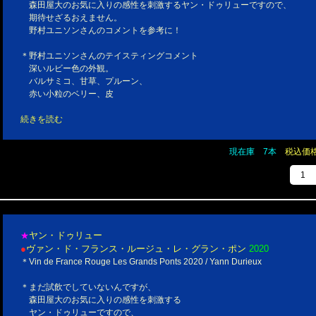
森田屋大のお気に入りの感性を刺激するヤン・ドゥリューですので、
期待せざるおえません。
野村ユニソンさんのコメントを参考に！
＊野村ユニソンさんのテイスティングコメント
深いルビー色の外観。
バルサミコ、甘草、プルーン、
赤い小粒のベリー、皮
続きを読む
現在庫 7本
税込価格￥
ヤン・ドゥリュー
★
●
ヴァン・ド・フランス・ルージュ・レ・グラン・ポン
2020
＊Vin de France Rouge Les Grands Ponts 2020 / Yann Durieux
＊まだ試飲でしていないんですが、
森田屋大のお気に入りの感性を刺激する
ヤン・ドゥリューですので、