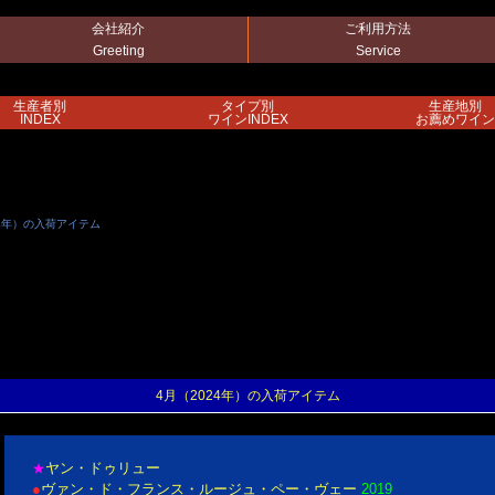
会社紹介
ご利用方法
Greeting
Service
生産者別
タイプ別
生産地別
INDEX
ワインINDEX
お薦めワイン
24年）の入荷アイテム
4月（2024年）の入荷アイテム
ヤン・ドゥリュー
★
●
ヴァン・ド・フランス・ルージュ・ペー・ヴェー
2019