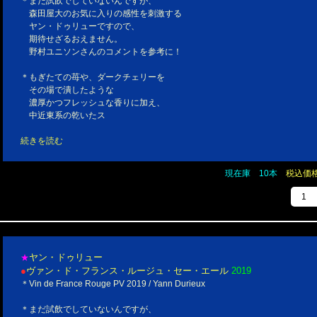
＊まだ試飲でしていないんですが、
森田屋大のお気に入りの感性を刺激する
ヤン・ドゥリューですので、
期待せざるおえません。
野村ユニソンさんのコメントを参考に！
＊もぎたての苺や、ダークチェリーを
その場で潰したような
濃厚かつフレッシュな香りに加え、
中近東系の乾いたス
続きを読む
現在庫 10本
税込価格￥
ヤン・ドゥリュー
★
●
ヴァン・ド・フランス・ルージュ・セー・エール
2019
＊Vin de France Rouge PV 2019 / Yann Durieux
＊まだ試飲でしていないんですが、