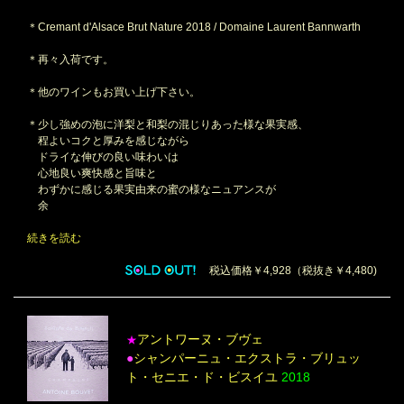
＊Cremant d'Alsace Brut Nature 2018 / Domaine Laurent Bannwarth
＊再々入荷です。
＊他のワインもお買い上げ下さい。
＊少し強めの泡に洋梨と和梨の混じりあった様な果実感、
程よいコクと厚みを感じながら
ドライな伸びの良い味わいは
心地良い爽快感と旨味と
わずかに感じる果実由来の蜜の様なニュアンスが
余
続きを読む
税込価格￥4,928（税抜き￥4,480)
アントワーヌ・ブヴェ
★
●
シャンパーニュ・エクストラ・ブリュッ
ト・セニエ・ド・ビスイユ
2018