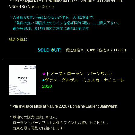
＊Champagne Parcellaire Blanc de Blanc Extra Brut Les Gras d’Huile
VN(2018) / Maxime Oudiette
＊入荷数が6本と極端に少ないのでお一人様1本まで。
『条件の無い同額以上のワインを必ず同時同数』にご購入下さい。
後から追加、及び前回のご注文に追加は受け付
続きを読む
税込価格￥13,068（税抜き￥11,880)
ドメーヌ・ローラン・バーンワルト
★
●
ヴァン・ダルザス・ミュスカ・ナチューレ
2020
＊Vin d’Alsace Muscat Nature 2020 / Domaine Laurent Bannwarth
＊単独での販売は致しません。
ローラン・バーンワルト以外のワインもお買い上げ下さい。
出来る限り同数でお願いします。