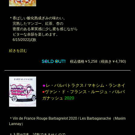
＊香ばしい酸化熟成ぎみの味わい。
完熟したマンゴー、紅茶、杏の
密度のある果実感に少し蜜を感じながら
ビターな余韻を楽しめます。
6/15/2022試飲
続きを読む
税込価格￥5,258（税抜き￥4,780)
レ・バルバトラクス / マキシム・ランネイ
★
●
ヴァン・ド・フランス・ルージュ・バルバ
ガナッシュ
2020
＊Vin de France Rouge Barbagrelot 2020 / Les Barbaganache（Maxim
Lannay）
＊入荷が3本、試飲できませんので