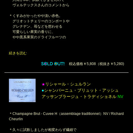
ヴォルテックスさんのコメントから
＊くすみがかったやや淡い赤色。
グリオットチェリーのコンポートや
グレナデン、苺などを想わせる
可愛らしい果実の香りに、
やや黒系果実のドライフルーツの
続きを読む
税込価格￥5,808（税抜き￥5,280)
リシャール・シュルラン
★
●
シャンパーニュ・ブリュット・アッシュ
アッサンブラージュ・トラディショネル
NV
＊Champagne Brut - Cuvee H（assemblage traditionnel）NV / Richard
Cheurlin
＊久々に試飲しましたが相変わらず繊細で