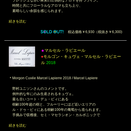
フレッシュな赤い果実の圧倒的なアロマを持つワイン。
時間と共にフローラルなアロマも立ち上り、
素晴らしい余韻を感じられます。
続きを読む
税込価格￥6,930（税抜き￥6,300)
マルセル・ラピエール
★
●
モルゴン・キュヴェ・マルセル・ラピエー
ル
2018
＊Morgon Cuvée Marcel Lapierre 2018 / Marcel Lapiere
野村ユニソンさんのコメントです。
例外的な年にのみ生産されるキュヴェ。
最も古いコート・デュ・ピィにある
樹齢100年超の樹と、フルーリーにほど近いエリアの
ル・ドゥ・ビィにある樹齢100年の葡萄から造られます。
手摘みで収穫後、セミ・マセラシオン・カルボニックで
続きを読む