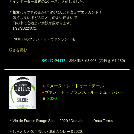
＊インポーター最後の1ケース、入荷しました。
＊相変わらずきめ細かい泡でなんとも言えずエレガント！
気持ち良いほどの口どけのよい佇まいで
口の中に心地よい余韻が広がります。
1/22/2022試飲。
INDIGOのブランドォ・ヴァンソン・モー
続きを読む
税込価格￥8,008（税抜き￥7,280)
ドメーヌ・レ・ドゥー・テール
★
●
ヴァン・ド・フランス・ルージュ・シレー
ヌ
2020
＊Vin de France Rouge Silene 2020 / Domaine Les Deux Terres
＊しっとりと落ち着いた印象のシレーヌ2020。