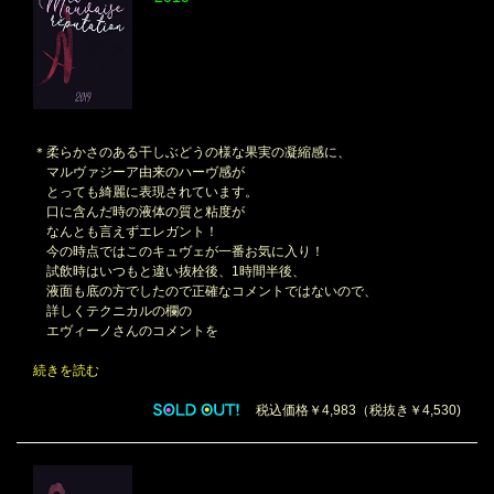
＊柔らかさのある干しぶどうの様な果実の凝縮感に、
マルヴァジーア由来のハーヴ感が
とっても綺麗に表現されています。
口に含んだ時の液体の質と粘度が
なんとも言えずエレガント！
今の時点ではこのキュヴェが一番お気に入り！
試飲時はいつもと違い抜栓後、1時間半後、
液面も底の方でしたので正確なコメントではないので、
詳しくテクニカルの欄の
エヴィーノさんのコメントを
続きを読む
税込価格￥4,983（税抜き￥4,530)