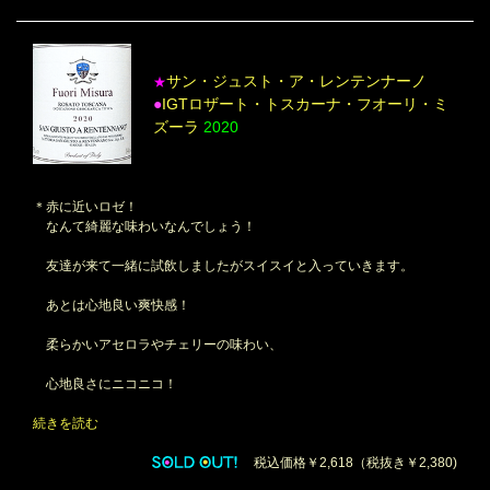
サン・ジュスト・ア・レンテンナーノ
★
●
IGTロザート・トスカーナ・フオーリ・ミ
ズーラ
2020
＊赤に近いロゼ！
なんて綺麗な味わいなんでしょう！
友達が来て一緒に試飲しましたがスイスイと入っていきます。
あとは心地良い爽快感！
柔らかいアセロラやチェリーの味わい、
心地良さにニコニコ！
続きを読む
税込価格￥2,618（税抜き￥2,380)