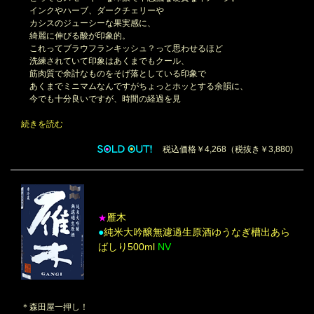
インクやハーブ、ダークチェリーや
カシスのジューシーな果実感に、
綺麗に伸びる酸が印象的。
これってブラウフランキッシュ？って思わせるほど
洗練されていて印象はあくまでもクール、
筋肉質で余計なものをそげ落としている印象で
あくまでミニマムなんですがちょっとホッとする余韻に、
今でも十分良いですが、時間の経過を見
続きを読む
税込価格￥4,268（税抜き￥3,880)
雁木
★
●
純米大吟醸無濾過生原酒ゆうなぎ槽出あら
ばしり500ml
NV
＊森田屋一押し！