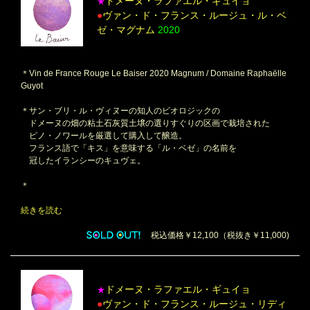
ドメーヌ・ラファエル・ギュイョ
★
●
ヴァン・ド・フランス・ルージュ・ル・ベ
ゼ・マグナム
2020
＊Vin de France Rouge Le Baiser 2020 Magnum / Domaine Raphaëlle
Guyot
＊サン・ブリ・ル・ヴィヌーの知人のビオロジックの
ドメーヌの畑の粘土石灰質土壌の選りすぐりの区画で栽培された
ピノ・ノワールを厳選して購入して醸造。
フランス語で「キス」を意味する「ル・ベゼ」の名前を
冠したイランシーのキュヴェ。
＊
続きを読む
税込価格￥12,100（税抜き￥11,000)
ドメーヌ・ラファエル・ギュイョ
★
●
ヴァン・ド・フランス・ルージュ・リディ