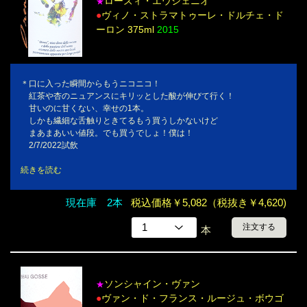
ローズィ・エウジェニオ
★
●
ヴィノ・ストラマトゥーレ・ドルチェ・ド
ーロン 375ml
2015
＊口に入った瞬間からもうニコニコ！
紅茶や杏のニュアンスにキリッとした酸が伸びて行く！
甘いのに甘くない、幸せの1本。
しかも繊細な舌触りときてるもう買うしかないけど
まあまあいい値段。でも買うでしょ！僕は！
2/7/2022試飲
続きを読む
現在庫 2本
税込価格￥5,082（税抜き￥4,620)
注文する
本
ソンシャイン・ヴァン
★
●
ヴァン・ド・フランス・ルージュ・ボウゴ