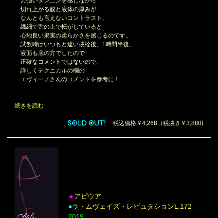
力強いタンニンを感じながら
切れ上がる酸と液体の厚みが
なんとも言えないコントラスト。
繊細で舌の上で転がしていると
心地良い果実の柔らかさを感じるのです。
試飲時はいつもと違い抜栓後、1時間半後、
液面も底の方でしたので
正確なコメントではないので、
詳しくテクニカルの欄の
エヴィーノさんのコメントを参考に！
続きを読む
税込価格￥4,268（税抜き￥3,880)
アピウア
★
●
ラ・ムヴェイズ・レピュタションL.172
2019