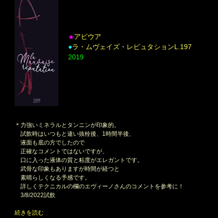
アピウア
★
●
ラ・ムヴェイズ・レピュタションL.197
2019
＊力強いミネラルとタンニンが印象的。
試飲時はいつもと違い抜栓後、1時間半後、
液面も底の方でしたので
正確なコメントではないですが、
口に入った液体の質と粘度がエレガントです。
武骨な印象もありますが時間が経つと
素晴らしくなる予感です。
詳しくテクニカルの欄のエヴィーノさんのコメントを参考に！
3/8/2022試飲
続きを読む