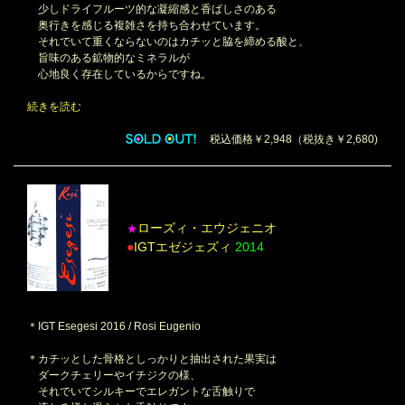
少しドライフルーツ的な凝縮感と香ばしさのある
奥行きを感じる複雑さを持ち合わせています。
それでいて重くならないのはカチッと脇を締める酸と、
旨味のある鉱物的なミネラルが
心地良く存在しているからですね。
続きを読む
税込価格￥2,948（税抜き￥2,680)
ローズィ・エウジェニオ
★
●
IGTエゼジェズィ
2014
＊IGT Esegesi 2016 / Rosi Eugenio
＊カチッとした骨格としっかりと抽出された果実は
ダークチェリーやイチジクの様、
それでいてシルキーでエレガントな舌触りで