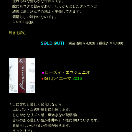
流れる様な滑らかな舌触りです。
酸にもコクと旨みがあり、しっかりとしたタンニンは
綺麗に溶け込んで心地よく主張してきます。
素晴らしい味わいなのです。
2/7/2022試飲
続きを読む
税込価格￥4,928（税抜き￥4,480)
ローズィ・エウジェニオ
★
●
IGTポイエーマ
2016
＊口に含むと優しく変化しながら
エレガントな透明感を保ち続けます。
しなやかなリズム感、重過ぎない凝縮感に
旨味のある優しい酸が糸井を引く様に伸びていきます。
素晴らしい心地良い余韻が続きます。
うっとりです。