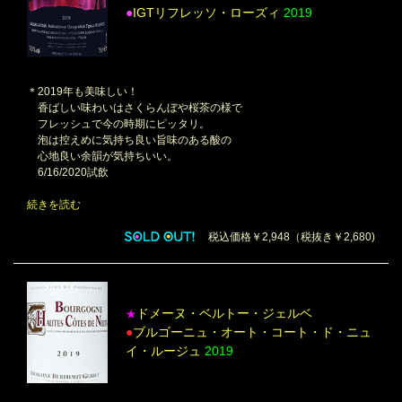
●
IGTリフレッソ・ローズィ
2019
＊2019年も美味しい！
香ばしい味わいはさくらんぼや桜茶の様で
フレッシュで今の時期にピッタリ。
泡は控えめに気持ち良い旨味のある酸の
心地良い余韻が気持ちいい。
6/16/2020試飲
続きを読む
税込価格￥2,948（税抜き￥2,680)
ドメーヌ・ベルトー・ジェルベ
★
●
ブルゴーニュ・オート・コート・ド・ニュ
イ・ルージュ
2019