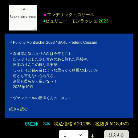
フレデリック・コサール
★
●
ピュリニー・モンラッシェ
2023
＊Puligny Montrachet 2023 / SARL Frédéric Cossard
＊森田屋お気に入りの白は今年もこれ！
たっぷりとした少し青みのある熟れた洋梨や、
日本のりんごの様な果実感。
しっとりと包み込むような柔らかく綺麗な味わいが
何とも言えない心地良さ。
余韻も柔らかく長いな〜！
2025年10月
＊ヴァンクールの新澤くんのコメント
続きを読む
現在庫 3本
税込価格￥20,295（税抜き￥18,450)
注文する
本