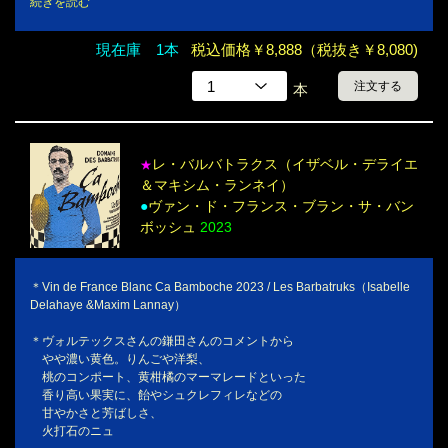
続きを読む
現在庫 1本
税込価格￥8,888（税抜き￥8,080)
注文する
本
レ・バルバトラクス（イザベル・デライエ
★
＆マキシム・ランネイ）
●
ヴァン・ド・フランス・ブラン・サ・バン
ボッシュ
2023
＊Vin de France Blanc Ca Bamboche 2023 / Les Barbatruks（Isabelle
Delahaye &Maxim Lannay）
＊ヴォルテックスさんの鎌田さんのコメントから
やや濃い黄色。りんごや洋梨、
桃のコンポート、黄柑橘のマーマレードといった
香り高い果実に、飴やシュクレフィレなどの
甘やかさと芳ばしさ、
火打石のニュ