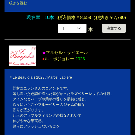
続きを読む
現在庫 10本
税込価格￥8,558（税抜き￥7,780)
注文する
本
マルセル・ラピエール
★
●
ル・ボジョレー
2023
＊Le Beaujolais 2023 / Marcel Lapiere
野村ユニソンさんのコメントです。
落ち着いた色調の澄んだ紫がかったラズベリーレッドの外観。
タイムなどハーブや薬草の香りを最初に感じ、
徐々にいちごやブルーベリーのジャムの様な
香りが広がります。
紅玉のアップルフィリングの様なきれいで
伸びやかな果実感。
徐々にフレッシュないちごを