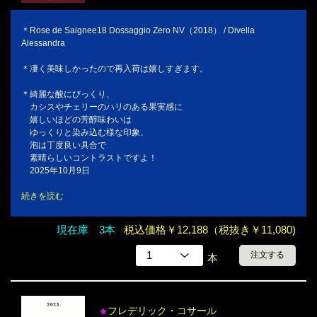
＊Rose de Saignee18 Dossaggio Zero NV（2018） / Divella
Alessandra
＊凄く美味しかったので再入荷は嬉しすぎます。
＊綺麗な酸にびっくり、
カシスやチェリーのハリのある果実感に
嬉しいほどの芳醇味わいは
ゆっくりと染み込む様な印象、
泡は丁度良い具合で
素晴らしいコントラストですよ！
2025年10月9日
続きを読む
現在庫 3本
税込価格￥12,188（税抜き￥11,080)
注文する
本
フレデリック・コサール
★