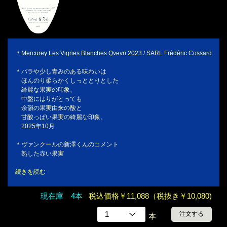
＊Mercurey Les Vignes Blanches Qvevri 2023 / SARL Frédéric Cossard
＊バラや少し青みのある味わいは
ほんのり柔らかくしっととりとした
綺麗な果実の印象、
中盤にはりがとっても
余韻の果実由来の酸と
甘酸っぱい果実の綺麗な印象。
2025年10月
＊ヴァンクールの新澤くんのコメント
熟した赤い果実
続きを読む
現在庫 4本
税込価格￥11,088（税抜き￥10,080)
注文する
本