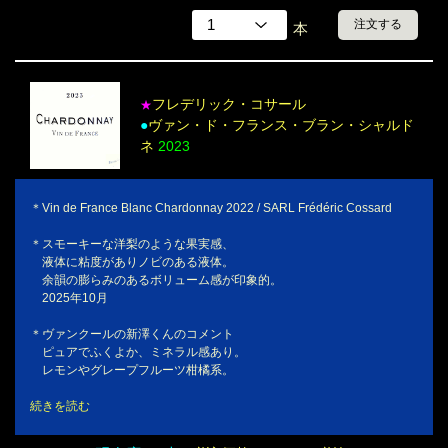
注文する
本
フレデリック・コサール
★
●
ヴァン・ド・フランス・ブラン・シャルド
ネ
2023
＊Vin de France Blanc Chardonnay 2022 / SARL Frédéric Cossard
＊スモーキーな洋梨のような果実感、
液体に粘度がありノビのある液体。
余韻の膨らみのあるボリューム感が印象的。
2025年10月
＊ヴァンクールの新澤くんのコメント
ピュアでふくよか、ミネラル感あり。
レモンやグレープフルーツ柑橘系。
続きを読む