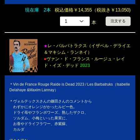
現在庫 2本
税込価格￥14,355（税抜き￥13,050)
注文する
本
レ・バルバトラクス（イザベル・デライエ
★
＆マキシム・ランネイ）
●
ヴァン・ド・フランス・ルージュ・レイ
ド・イズ・デッド
2023
＊Vin de France Rouge Raide is Dead 2023 / Les Barbatruks（Isabelle
Delahaye &Maxim Lannay）
＊ヴォルテックスさんの鎌田さんのコメントから
わずかにオレンジがかったルビー色。
ドライ苺やフランボワーズ、熟したザクロ、
ソルダム、小梅といった果実に、
お香やドライフラワー、赤紫蘇、
カルダ