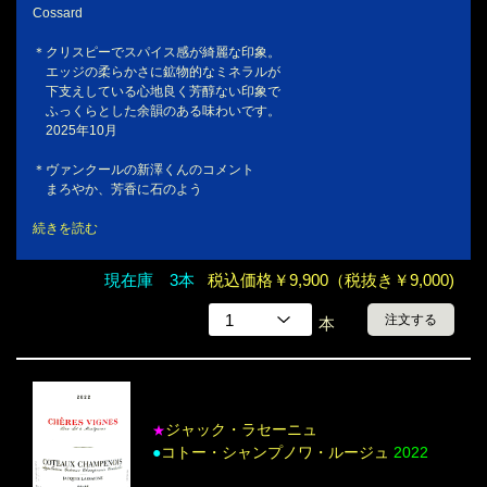
Cossard
＊クリスピーでスパイス感が綺麗な印象。
エッジの柔らかさに鉱物的なミネラルが
下支えしている心地良く芳醇ない印象で
ふっくらとした余韻のある味わいです。
2025年10月
＊ヴァンクールの新澤くんのコメント
まろやか、芳香に石のよう
続きを読む
現在庫 3本
税込価格￥9,900（税抜き￥9,000)
注文する
本
ジャック・ラセーニュ
★
●
コトー・シャンプノワ・ルージュ
2022