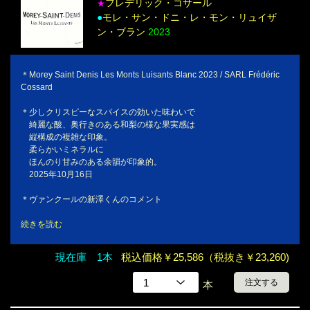
フレデリック・コサール
★
●
モレ・サン・ドニ・レ・モン・リュイザ
ン・ブラン
2023
＊Morey Saint Denis Les Monts Luisants Blanc 2023 / SARL Frédéric
Cossard
＊少しクリスピーなスパイスの効いた味わいで
綺麗な酸、奥行きのある和梨の様な果実感は
縦構成の複雑な印象。
柔らかいミネラルに
ほんのり甘みのある余韻が印象的。
2025年10月16日
＊ヴァンクールの新澤くんのコメント
続きを読む
現在庫 1本
税込価格￥25,586（税抜き￥23,260)
注文する
本