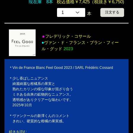
現在庫 8本
税込価格￥7,425（税抜き￥6,750)
注文する
本
フレデリック・コサール
★
●
ヴァン・ド・フランス・ブラン・フィー
ル・グッド
2023
＊Vin de France Blanc Feel Good 2023 / SARL Frédéric Cossard
＊少し香ばしニュアンス
綺麗綺麗な柑橘系の果実と
熟れたカリンの様な印象が混ざり合う
ミネある由来の鉱物的なニュアンス。
透明感がありクリアーな味わいです。
2025年10月
＊ヴァンクールの新澤くんのコメント
きれい、硬質的な柑橘の果実感。
続きを読む