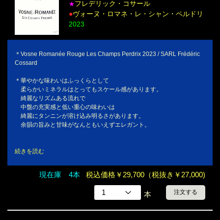
フレデリック・コサール
★
●
ヴォーヌ・ロマネ・レ・シャン・ペルドリ
2023
＊Vosne Romanée Rouge Les Champs Perdrix 2023 / SARL Frédéric
Cossard
＊華やかな味わいはふっくらとして
柔らかいミネラルはとってもスケール感があります。
綺麗なリズムある流れで
中盤の充実感と低い重心の味わいは
綺麗にタンニンが溶け込み明るさがあります。
余韻の旨みと甘味がなんともいえずエレガント。
続きを読む
現在庫 4本
税込価格￥29,700（税抜き￥27,000)
注文する
本