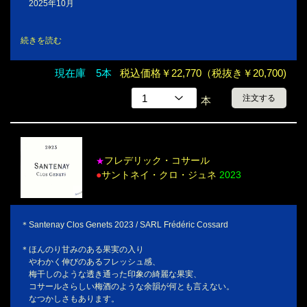
2025年10月
続きを読む
現在庫 5本
税込価格￥22,770（税抜き￥20,700)
注文する
本
フレデリック・コサール
★
●
サントネイ・クロ・ジュネ
2023
＊Santenay Clos Genets 2023 / SARL Frédéric Cossard
＊ほんのり甘みのある果実の入り
やわかく伸びのあるフレッシュ感、
梅干しのような透き通った印象の綺麗な果実、
コサールさらしい梅酒のような余韻が何とも言えない。
なつかしさもあります。