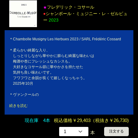
フレデリック・コサール
★
●
シャンボール・ミュジニー・レ・ゼルビュ
ー
2023
＊Chambolle Musigny Les Herbues 2023 / SARL Frédéric Cossard
＊柔らかい綺麗な入り、
しっとりしながら華やかに膨らむ綺麗な味わいは
梅酒や杏にフレッシュなカシスも。
大好きなコサール節に華やかさを持たせた
気持ち良い味わいです。
フワフワと余韻が長くて嬉しくなっちゃう。
2025年10月
＊ヴァンクールの
続きを読む
現在庫 4本
税込価格￥29,403（税抜き￥26,730)
注文する
本