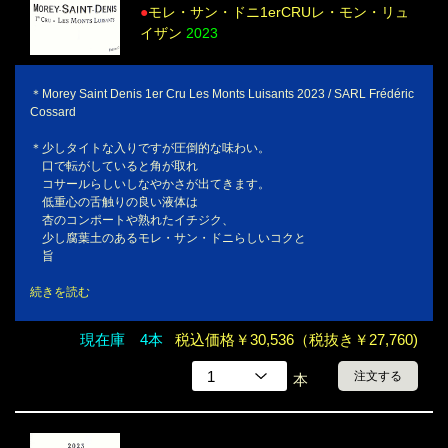
●
モレ・サン・ドニ1erCRUレ・モン・リュ
イザン
2023
＊Morey Saint Denis 1er Cru Les Monts Luisants 2023 / SARL Frédéric
Cossard
＊少しタイトな入りですが圧倒的な味わい。
口で転がしていると角が取れ
コサールらしいしなやかさが出てきます。
低重心の舌触りの良い液体は
杏のコンポートや熟れたイチジク、
少し腐葉土のあるモレ・サン・ドニらしいコクと
旨
続きを読む
現在庫 4本
税込価格￥30,536（税抜き￥27,760)
注文する
本