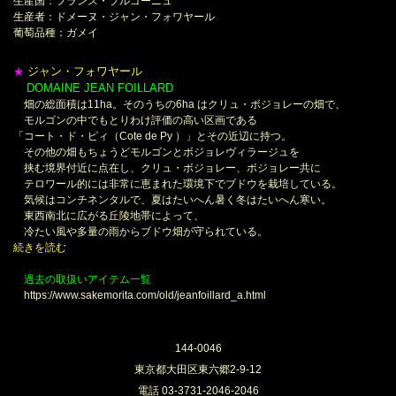
生産国：フランス・ブルゴーニュ
生産者：ドメーヌ・ジャン・フォワヤール
葡萄品種：ガメイ
ジャン・フォワヤール
★
DOMAINE JEAN FOILLARD
＊
畑の総面積は11ha。そのうちの6ha はクリュ・ボジョレーの畑で、
モルゴンの中でもとりわけ評価の高い区画である
「コート・ド・ピィ（Cote de Py ）」とその近辺に持つ。
その他の畑もちょうどモルゴンとボジョレヴィラージュを
挟む境界付近に点在し、クリュ・ボジョレー、ボジョレー共に
テロワール的には非常に恵まれた環境下でブドウを栽培している。
気候はコンチネンタルで、夏はたいへん暑く冬はたいへん寒い。
東西南北に広がる丘陵地帯によって、
冷たい風や多量の雨からブドウ畑が守られている。
続きを読む
過去の取扱いアイテム一覧
https://www.sakemorita.com/old/jeanfoillard_a.html
144-0046
東京都大田区東六郷2-9-12
電話 03-3731-2046-2046