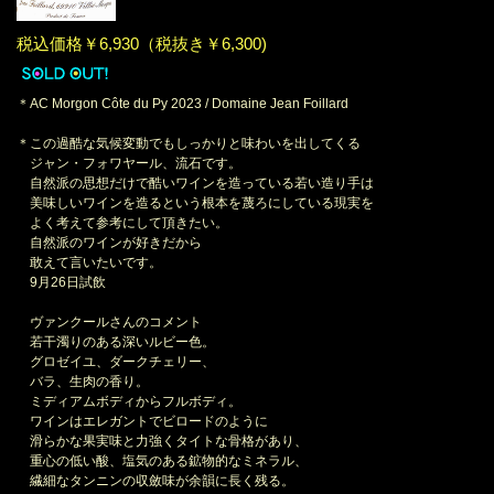
税込価格￥6,930（税抜き￥6,300)
＊AC Morgon Côte du Py 2023 / Domaine Jean Foillard
＊この過酷な気候変動でもしっかりと味わいを出してくる
ジャン・フォワヤール、流石です。
自然派の思想だけで酷いワインを造っている若い造り手は
美味しいワインを造るという根本を蔑ろにしている現実を
よく考えて参考にして頂きたい。
自然派のワインが好きだから
敢えて言いたいです。
9月26日試飲
ヴァンクールさんのコメント
若干濁りのある深いルビー色。
グロゼイユ、ダークチェリー、
バラ、生肉の香り。
ミディアムボディからフルボディ。
ワインはエレガントでビロードのように
滑らかな果実味と力強くタイトな骨格があり、
重心の低い酸、塩気のある鉱物的なミネラル、
繊細なタンニンの収斂味が余韻に長く残る。