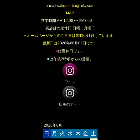
e-mail
sakemorita@nifty.com
MAP
営業時間 AM 12:00 〜 PM8:00
実店舗の定休日 日曜、月曜日
＊ホームページからのご注文は常時受け付けています。
更新日は
2026年08月02日
です。
■
は定休日です。
■
は午後2時頃からの営業。
ワイン
店主のアート
2026年8月
日
月
火
水
木
金
土