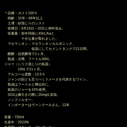
＊品種：ガメイ100％
樹齢：31年～96年以上
土壌：砂混じりのシスト
収穫日：9月16日～20日と例年並み。
収量量：前年同様に45hL/haと
十分な量が取れました。
マセラシオン：マセラシオンカルボニック、
低温にしてセメントタンクで21日間。
醗酵：自然酵母で1ヶ月。
熟成：古樽、フードル30hL、
ジャー（シリス混じりの炻器）
10hLで11ヶ月。
アルコール度数：13.5％
ジャンの顔とも言うべくドメーヌを代表するワイン。
熟成はフードルと樽以外に、
炻器のジャーを10%使用。
SO2は澱引きの際に20mg/L添加。
ノンフィルター。
インポーターはヴァンクールさん。12本
容量：750ml
生産年：2023年