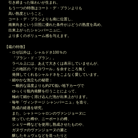
引き締まった味わいが生まれ、
もう一つの特徴はコート・デ・ブランよりも
高い熟度ということ。
コート・デ・ブランよりも南に位置し、
南東向きという日照に優れた条件がぶどうの熟度を高め、
出来上がったシャンパーニュに、
より多くのボリューム感を与えます。
【蔵の特徴】
・ロゼ以外は、シャルドネ100％の
「ブラン・ド・ブラン」。
ラベル上には、あえて大きくは表示していませんが、
この地区の「テロワール」を余すところ無く
発揮してくれるシャルドネをこよなく愛しています。
・細やかな泡立ちの秘密：
一般的な温度よりも約2℃低い地下カーヴで
ゆっくり瓶内発酵を行うことによって、
極めて細かく溶け込んだ泡が出来上がります。
・毎年「ヴィンテージ シャンパーニュ」を造り、
熟成の経過を研究。
また、シャトーシャロンのヴァンジョーヌに
使っていた樽や、ニーポートの樽、
シェリー樽などを使用し熟成させたものや、
ガヌヴァのヴァンジョーヌの澱と
醸したキュヴェなどを造ったりと