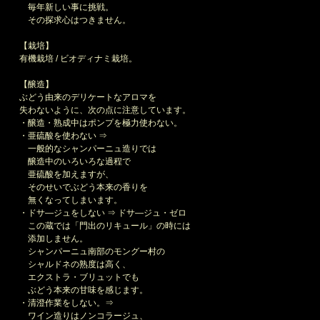
毎年新しい事に挑戦。
その探求心はつきません。
【栽培】
有機栽培 / ビオディナミ栽培。
【醸造】
ぶどう由来のデリケートなアロマを
失わないように、次の点に注意しています。
・醸造・熟成中はポンプを極力使わない。
・亜硫酸を使わない ⇒
一般的なシャンパーニュ造りでは
醸造中のいろいろな過程で
亜硫酸を加えますが、
そのせいでぶどう本来の香りを
無くなってしまいます。
・ドサ―ジュをしない ⇒ ドサ―ジュ・ゼロ
この蔵では「門出のリキュール」の時には
添加しません。
シャンパーニュ南部のモングー村の
シャルドネの熟度は高く、
エクストラ・ブリュットでも
ぶどう本来の甘味を感じます。
・清澄作業をしない。⇒
ワイン造りはノンコラージュ、