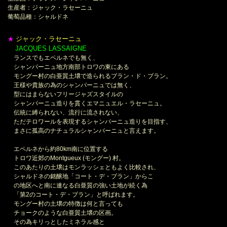
生産者：ジャック・ラセーニュ
葡萄品種：シャルドネ
ジャック・ラセーニュ
★
JACQUES LASSAIGNE
＊
ランスでもエペルネでも無く、
シャンパーニュ地方南部トロワの東にある
モングー村の白亜質土壌で造られるブラン・ド・ブラン。
王様や貴族の為のシャンパーニュでは無く、
型にはまらないフリージャズスタイルの
シャンパーニュ造りを貫くエマニュエル・ラセーニュ。
伝統に縛られない、流行に流されない、
ただテロワールを表現するシャンパーニュ造りを目指す、
まさに孤高のナチュラルシャンパーニュと言えます。
エペルネから約80km南に位置する
トロワ近郊のMontgueux (モングー) 村。
このあたりの土壌はモンラッシェともよく比較され、
シャルドネの銘醸地「コート・デ・ブラン」からこ
の地区へと南に連なる白亜質の強い土地が続く為
「第2のコート・デ・ブラン」と呼ばれます。
モングー村の土壌の特徴は何と言っても
チョークのような白亜質土壌の区画。
その為キリっとしたミネラル感と