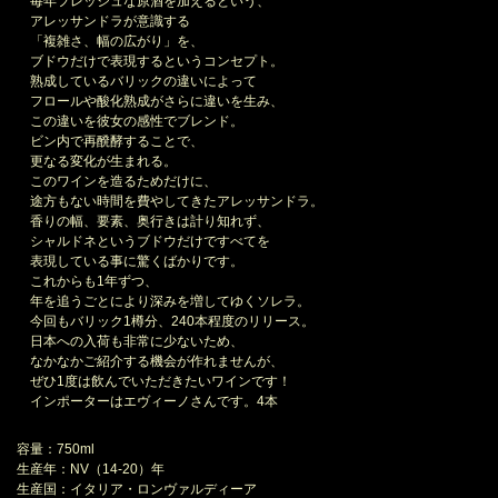
毎年フレッシュな原酒を加えるという、
アレッサンドラが意識する
「複雑さ、幅の広がり」を、
ブドウだけで表現するというコンセプト。
熟成しているバリックの違いによって
フロールや酸化熟成がさらに違いを生み、
この違いを彼女の感性でブレンド。
ビン内で再醗酵することで、
更なる変化が生まれる。
このワインを造るためだけに、
途方もない時間を費やしてきたアレッサンドラ。
香りの幅、要素、奥行きは計り知れず、
シャルドネというブドウだけですべてを
表現している事に驚くばかりです。
これからも1年ずつ、
年を追うごとにより深みを増してゆくソレラ。
今回もバリック1樽分、240本程度のリリース。
日本への入荷も非常に少ないため、
なかなかご紹介する機会が作れませんが、
ぜひ1度は飲んでいただきたいワインです！
インポーターはエヴィーノさんです。4本
容量：750ml
生産年：NV（14-20）年
生産国：イタリア・ロンヴァルディーア