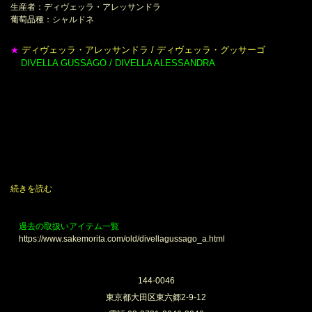
生産者：ディヴェッラ・アレッサンドラ
葡萄品種：シャルドネ
ディヴェッラ・アレッサンドラ / ディヴェッラ・グッサーゴ
★
DIVELLA GUSSAGO / DIVELLA ALESSANDRA
＊
ロンバルディア州ブレーシア、フランチャコルタの東部エリア、
グッサーゴに誕生した新しい造り手、アレッサンドラ ディヴェッラ。
ブレーシアの 町で生まれ育った彼女が 2010 年、
20歳という若さで 2haのブドウ畑を購入。
醸造学校には行かず、2年ほど近隣のワイナリーで働きな がら学び、
2012年の収穫より独自の感性によってワイン造りを開始した。
「自分が造りたいワインは、きっと醸造学校では
教えてもらえないと 思ったから。」とさらりと言いのける。
その決断力と行動力には驚かされてしまいました。
続きを読む
過去の取扱いアイテム一覧
https://www.sakemorita.com/old/divellagussago_a.html
144-0046
東京都大田区東六郷2-9-12