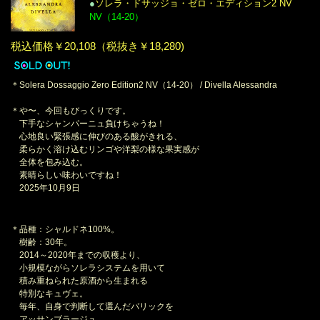
●
ソレラ・ドサッジョ・ゼロ・エディション2 NV
NV（14-20）
税込価格￥20,108（税抜き￥18,280)
＊Solera Dossaggio Zero Edition2 NV（14-20） / Divella Alessandra
＊や〜、今回もびっくりです。
下手なシャンパーニュ負けちゃうね！
心地良い緊張感に伸びのある酸がきれる、
柔らかく溶け込むリンゴや洋梨の様な果実感が
全体を包み込む。
素晴らしい味わいですね！
2025年10月9日
＊品種：シャルドネ100%。
樹齢：30年。
2014～2020年までの収穫より、
小規模ながらソレラシステムを用いて
積み重ねられた原酒から生まれる
特別なキュヴェ。
毎年、自身で判断して選んだバリックを
アッサンブラージュ、