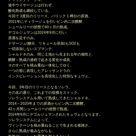
途中ウイヤージュは行わず、
酸化熟成も継続している。
今回で 3度目のリリース、バリック 1 樽分の原酒。
2021年にティラージュを行いビン内二次醗酵、
シュールリーの状態で40ヶ月の熟成。
デゴルジュマンは2024年9月に行い、
原酒を足すのみ。
ドサージュ(糖分、リキュール添加)もSO2も
一切添加しないスプマンテ。
シャルドネのみ、同じ土地から生まれる年の個性と、
醗酵～熟成の過程で起きる変化や成長、
そのすべてを積み重ね一体化してゆく、
一つの形に表現したアレッサンドラの
インスピレーションを具現化した特別なキュヴェ。
今回、3年目のリリースとなるソレラ。
その名の通り、これまでの収穫をストック。
ソレラシステムを用いて熟成してきたシャルドネ。
2014～2020年までの原酒からビン内二次醗酵。
42ヶ月間シュールリーの状態で熟成。
2024年9月にデゴルジュマンされたキュヴェとなります。
ソレラシステムによって、
ヴィンテージを積み重ねることで生まれる複雑さ。
さらに熟成が進みながらも、