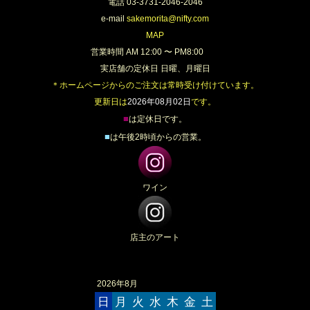
電話 03-3731-2046-2046
e-mail
sakemorita@nifty.com
MAP
営業時間 AM 12:00 〜 PM8:00
実店舗の定休日 日曜、月曜日
＊ホームページからのご注文は常時受け付けています。
更新日は
2026年08月02日
です。
■
は定休日です。
■
は午後2時頃からの営業。
ワイン
店主のアート
2026年8月
日
月
火
水
木
金
土