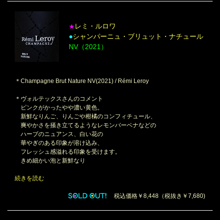
レミ・ルロワ
★
●
シャンパーニュ・ブリュット・ナチュール
NV（2021）
＊Champagne Brut Nature NV(2021) / Rémi Leroy
＊ヴォルテックスさんのコメント
ピンクがかったやや濃い黄色。
新鮮なりんご、りんごや柑橘のコンフィチュール、
爽やかさを掻き立てるようなレモンバーベナなどの
ハーブのニュアンス、白い花の
華やぎのある印象が溶け込み、
フレッシュ感溢れる印象を受けます。
きめ細かい泡と新鮮なり
続きを読む
税込価格￥8,448（税抜き￥7,680)