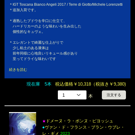
＊IGT Toscana Bianco Angeli 2017 / Terre di Giotto/Michele Lorenzetti
＊追加入荷です。
＊過熟したブドウを辛口に仕立て、
ハードリカーのような味わいを生み出した
個性的なキュヴェ。
＊エレガントで綺麗な仕上がりで
少し粘土のある液体は
前年同様に心地良いリキュール感があり
至ってドライな味わいです
続きを読む
現在庫 5本
税込価格￥10,318（税抜き￥9,380)
注文する
本
ドメーヌ・ラ・ボンヌ・ピヨッシュ
★
●
ヴァン・ド・フランス・ブラン・ウブレ・
レ・ギメ
2023