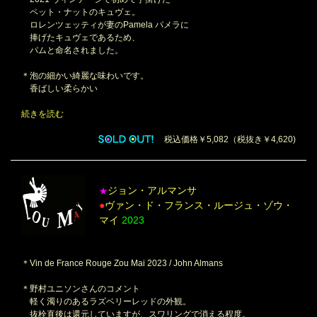
ペット・ナットのキュヴェ。
ロレンツェッティが妻のPamela パメラに
捧げたキュヴェであるため、
パムと命名されました。
＊泡の細かい綺麗な味わいです。
香ばしい柔らかい
続きを読む
税込価格￥5,082（税抜き￥4,620)
ジョン・アルマンサ
★
●
ヴァン・ド・フランス・ルージュ・ゾウ・
マイ
2023
＊Vin de France Rouge Zou Mai 2023 / John Almans
＊野村ユニソンさんのコメント
軽く濁りのあるラズベリーレッドの外観。
抜栓直後は還元していますが、スワリングで消える程度。