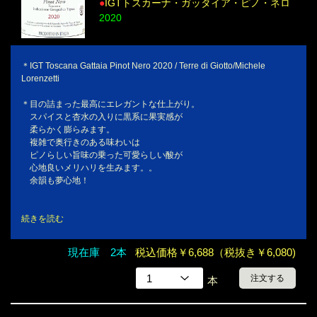
●
IGTトスカーナ・ガッタイア・ピノ・ネロ
2020
＊IGT Toscana Gattaia Pinot Nero 2020 / Terre di Giotto/Michele
Lorenzetti
＊目の詰まった最高にエレガントな仕上がり。
スパイスと杏水の入りに黒系に果実感が
柔らかく膨らみます。
複雑で奥行きのある味わいは
ピノらしい旨味の乗った可愛らしい酸が
心地良いメリハリを生みます。。
余韻も夢心地！
続きを読む
現在庫 2本
税込価格￥6,688（税抜き￥6,080)
注文する
本