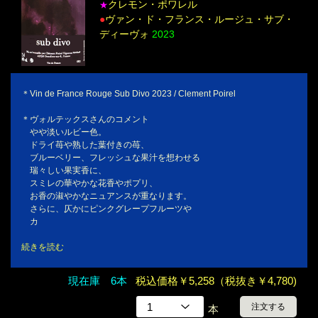
クレモン・ポワレル
★
●
ヴァン・ド・フランス・ルージュ・サブ・
ディーヴォ
2023
＊Vin de France Rouge Sub Divo 2023 / Clement Poirel
＊ヴォルテックスさんのコメント
やや淡いルビー色。
ドライ苺や熟した葉付きの苺、
ブルーベリー、フレッシュな果汁を想わせる
瑞々しい果実香に、
スミレの華やかな花香やポプリ、
お香の淑やかなニュアンスが重なります。
さらに、仄かにピンクグレープフルーツや
カ
続きを読む
現在庫 6本
税込価格￥5,258（税抜き￥4,780)
注文する
本