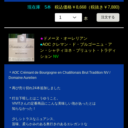
現在庫 5本
税込価格￥8,668（税抜き￥7,880)
注文する
本
ドメーヌ・オーレリアン
★
●
AOC クレマン・ド・ブルゴーニュ・ア
ン・シャティヨネ・ブリュット・トラディ
ション
NV
＊AOC Crémant de Bourgogne en Chatillonais Brut Tradition NV /
Domaine Aurelien
＊再び売り切れ24本追加しました
＊灯台下暗しとはこうゆうこと。
VIVITさんの定番商品にこんな美味しい泡があったとは
知らなかった！
少しシトラスなニュアンス、
旨味、柔らかみのある奥行きのあるエレガントな