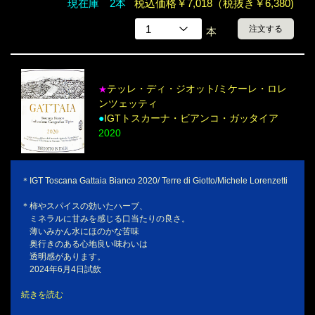
現在庫 2本
税込価格￥7,018（税抜き￥6,380)
注文する
本
テッレ・ディ・ジオット/ミケーレ・ロレ
★
ンツェッティ
●
IGTトスカーナ・ビアンコ・ガッタイア
2020
＊IGT Toscana Gattaia Bianco 2020/ Terre di Giotto/Michele Lorenzetti
＊柿やスパイスの効いたハーブ、
ミネラルに甘みを感じる口当たりの良さ。
薄いみかん水にほのかな苦味
奥行きのある心地良い味わいは
透明感があります。
2024年6月4日試飲
続きを読む