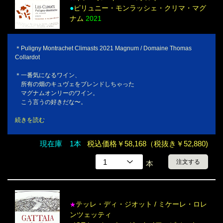
●
ピリュニー・モンラッシェ・クリマ・マグ
ナム
2021
＊Puligny Montrachet Climasts 2021 Magnum / Domaine Thomas
Collardot
＊一番気になるワイン、
所有の畑のキュヴェをブレンドしちゃった
マグナムオンリーのワイン。
こう言うの好きだな〜。
続きを読む
現在庫 1本
税込価格￥58,168（税抜き￥52,880)
注文する
本
テッレ・ディ・ジオット / ミケーレ・ロレ
★
ンツェッティ