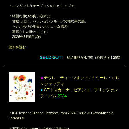
＊エレガントなモーザックの白のキュヴェ。
＊綺麗な伸びの良い液体は
甘酸っぱい、パッションフルーツの様な果実感、
キレがあり心地良いボリューム感の
素晴らしい味わいです。
2026年6月8日試飲
続きを読む
税込価格￥4,708（税抜き￥4,280)
テッレ・ディ・ジオット / ミケーレ・ロレ
★
ンツェッティ
●
IGTトスカーナ・ビアンコ・フリッツァン
テ・パム
2024
＊IGT Toscana Bianco Frizzante Pam 2024 / Terre di Giotto/Michele
Lorenzetti
＊2021 ヴィンテージで初めて手掛けた