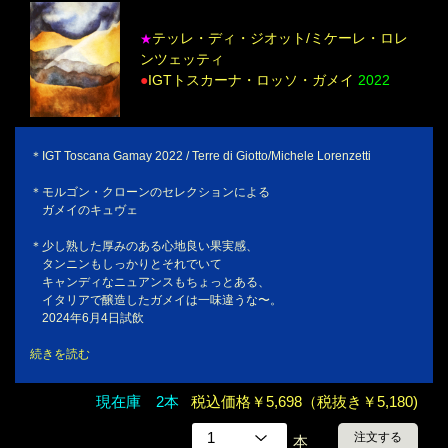
テッレ・ディ・ジオット/ミケーレ・ロレ
★
ンツェッティ
●
IGTトスカーナ・ロッソ・ガメイ
2022
＊IGT Toscana Gamay 2022 / Terre di Giotto/Michele Lorenzetti
＊モルゴン・クローンのセレクションによる
ガメイのキュヴェ
＊少し熟した厚みのある心地良い果実感、
タンニンもしっかりとそれでいて
キャンディなニュアンスもちょっとある、
イタリアで醸造したガメイは一味違うな〜。
2024年6月4日試飲
続きを読む
現在庫 2本
税込価格￥5,698（税抜き￥5,180)
注文する
本