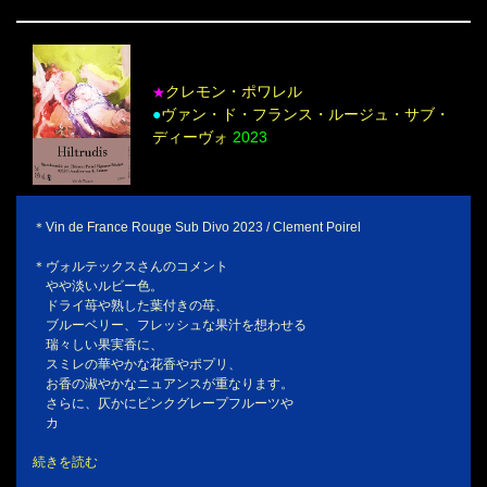
クレモン・ポワレル
★
●
ヴァン・ド・フランス・ルージュ・サブ・
ディーヴォ
2023
＊Vin de France Rouge Sub Divo 2023 / Clement Poirel
＊ヴォルテックスさんのコメント
やや淡いルビー色。
ドライ苺や熟した葉付きの苺、
ブルーベリー、フレッシュな果汁を想わせる
瑞々しい果実香に、
スミレの華やかな花香やポプリ、
お香の淑やかなニュアンスが重なります。
さらに、仄かにピンクグレープフルーツや
カ
続きを読む