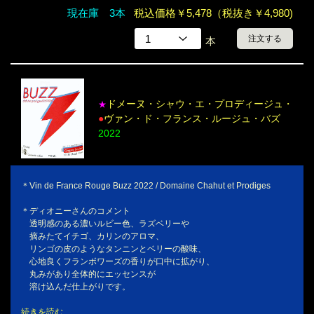
現在庫 3本
税込価格￥5,478（税抜き￥4,980)
注文する
本
ドメーヌ・シャウ・エ・プロディージュ・
★
●
ヴァン・ド・フランス・ルージュ・バズ
2022
＊Vin de France Rouge Buzz 2022 / Domaine Chahut et Prodiges
＊ディオニーさんのコメント
透明感のある濃いルビー色、ラズベリーや
摘みたてイチゴ、カリンのアロマ、
リンゴの皮のようなタンニンとベリーの酸味、
心地良くフランボワーズの香りが口中に拡がり、
丸みがあり全体的にエッセンスが
溶け込んだ仕上がりです。
続きを読む