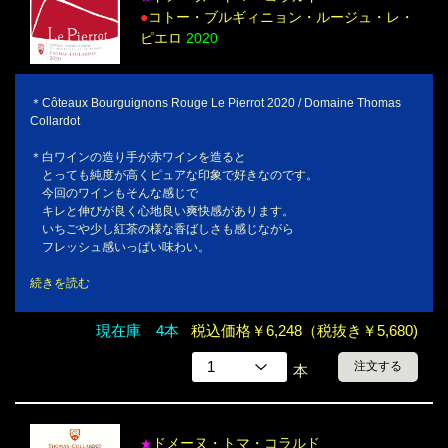
●
コトー・ブルギィニョン・ルージュ・レ・
ピエロ
2020
＊Côteaux Bourguignons Rouge Le Pierrot 2020 / Domaine Thomas
Collardot
＊白ワインの造り手が赤ワインを造ると
とっても純度が高くピュアな印象で好きなのです。
今回のワインもそんな感じで
キレと伸びが良く心地良い爽快感があります。
いちごや少し紅茶の様な香ばしさも感じながら
フレッシュ感いっぱい味わい。
続きを読む
現在庫 4本
税込価格￥6,248（税抜き￥5,680)
注文する
本
ドメーヌ・トマ・コラルド
★