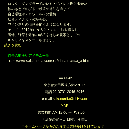
ロック・ダングラードのレミ・ペドレノ氏と出会い、
彼のもとでのブドウ栽培の補助を通じて、
自然環境やテロワールへの愛情、
ビオディナミへの好奇心、
ワイン造りの情熱を抱くようになります。
そして、2012年に友人とともに土地を購入し、
養蜂、野菜や果物の栽培をはじめ農家としての
キャリアをスタートさせます。
続きを読む
過去の取扱いアイテム一覧
https://www.sakemorita.com/old/johnalmansa_a.html
144-0046
東京都大田区東六郷2-9-12
電話 03-3731-2046-2046
e-mail
sakemorita@nifty.com
MAP
営業時間 AM 12:00 〜 PM8:00
実店舗の定休日 日曜、月曜日
＊ホームページからのご注文は常時受け付けています。