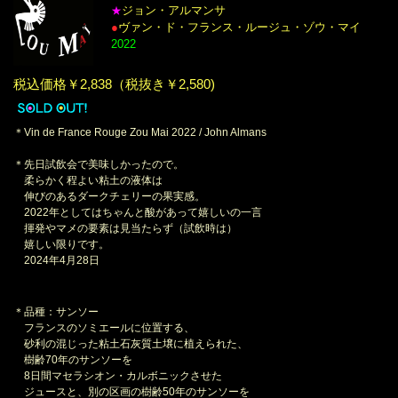
ジョン・アルマンサ
★
●
ヴァン・ド・フランス・ルージュ・ゾウ・マイ
2022
税込価格￥2,838（税抜き￥2,580)
＊Vin de France Rouge Zou Mai 2022 / John Almans
＊先日試飲会で美味しかったので。
柔らかく程よい粘土の液体は
伸びのあるダークチェリーの果実感。
2022年としてはちゃんと酸があって嬉しいの一言
揮発やマメの要素は見当たらず（試飲時は）
嬉しい限りです。
2024年4月28日
＊品種：サンソー
フランスのソミエールに位置する、
砂利の混じった粘土石灰質土壌に植えられた、
樹齢70年のサンソーを
8日間マセラシオン・カルボニックさせた
ジュースと、別の区画の樹齢50年のサンソーを