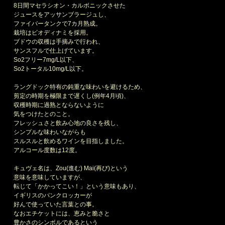
8日間マセラシオン・カルボニックさせた
ジュースをアッサンブラージュし、
ファイバータンクで7カ月熟成。
栽培はビオディナミを採用。
ブドウの収穫は手摘みで行われ、
サンスフルで仕上げています。
So2フリー7mg/L以下、
So2トータル10mg/L以下。
ラングドック特有の鈍重な味わいを避けるため、
剪定の時期を極限まで遅くし(例年4月頃)、
収穫時期に過熟とならないように
気をつけたとのこと。
フレッシュさと飲み心地の良さを残し、
シンプルな味わいながらも
スルスルと飲めるワインを目指しました。
アルコール度数は12度。
キュヴェ名は、Zou(進む) Mai(再び)という
意味を意味していますが、
転じて「かかってこい！」という意味もあり、
イギリスのパンクロッカーが
好んで使っていた言葉との事。
なおエチケットには、恵みと脆さと
豊かさのシンボルであるという