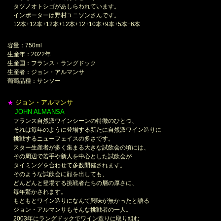
タツノオトシゴがあしらわれています。
インポーターは野村ユニソンさんです。
12本+12本+12本+12本+12+10本+9本+5本+6本
容量：750ml
生産年：2022年
生産国：フランス・ラングドック
生産者：ジョン・アルマンサ
葡萄品種：サンソー
ジョン・アルマンサ
★
JOHN ALMANSA
＊
フランス自然派ワインシーンの特徴のひとつ、
それは毎年のように登場する新たに自然派ワイン造りに
挑戦するニューフェイスの多さです。
スター生産者が多く集まる大きな試飲会の頃には、
その周辺で若手や新人を中心とした試飲会が
タイミングを合わせて多数開催されます。
そのような試飲会に顔を出しても、
どんどんと登場する挑戦者たちの層の厚さに、
毎年驚かされます。
もともとワイン造りになんて興味が無かったと語る
ジョン・アルマンサもそんな挑戦者の一人。
2003年にラングドックでワイン造りに取り組む