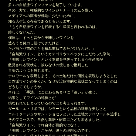
多くの自然派ワインファンを魅了しています。
その一方で、権威的なワインジャナーリズムを嫌い、
メディアへの露出が極端に少ないために、
知る人ぞ知る存在であるともいえます。
「もう自然派ワインを代表する生産者と言われるのは、
嬉しくないんだ。
僕達は、ずっと昔から美味しいワインを
造ろうと努力し続けてきたけど、
ただ当たり前のことを積み重ねてきただけなんだ。」
「自然派ワイン」というカテゴリやスペックにこだわった挙句、
「美味しいワイン」という本質を見失ってしまう生産者が
散見される現状を、彼らなりの優しさで批判した
言葉のようにも感じます。
テロワールを表現しよう、その土地だけの個性を表現しようとした
自然派ワインの多くが、なぜか没個性的な風味になってしまうのは
どうしてでしょうか。
それは、「手法」にこだわるあまりに「迷い」が生じ、
結果としてワインの純粋さが
損なわれてしまっているのではと考えられます。
ダール・エ・リボでは、シラーという品種の繊細な美しさと
エルミタージュやサン・ジョセフといった土地のテロワールを追求し、
そのプロセスで、自然な栽培・醸造にたどり着きました。
「自然派ワイン」それ自体が目的ではなく、
「美味しいワイン」こそが、彼らの理想なのです。
だからこそ、様々なクオリティのものが混在する