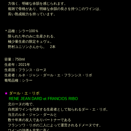
力強く、明確な余韻を感じられます。
複雑で骨格があり、明確な余韻の長さを持つこのワインは、
長い熟成能力を持っています。
＊品種：シラー100％
限られた年のみに生産される、
極少量生産の限定キュヴェ。
野村ユニソンさんから。 2本
容量：750ml
生産年：2021年
生産国：フランス・ローヌ
生産者：ルネ・ジャン・ダール・エ・フランシス・リボ
葡萄品種：シラー
ダール・エ・リボ
★
RENE JEAN DARD et FRANCIOS RIBO
＊
北ローヌの地で、
自然派ワインを代表する生産者として知られるダー・エ・リボ。
当主のルネ・ジャン・ダールと
数十年来の友人でありパートナーである
フランソワ・リボの二人によって運営されるドメーヌです。
ワインの評価も非常に高く、