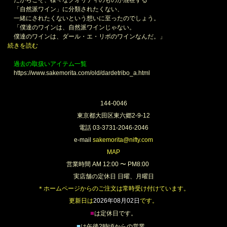
「自然派ワイン」に分類されたくない、
一緒にされたくないという想いに至ったのでしょう。
「僕達のワインは、自然派ワインじゃない。
僕達のワインは、ダール・エ・リボのワインなんだ。」
続きを読む
過去の取扱いアイテム一覧
https://www.sakemorita.com/old/dardetribo_a.html
144-0046
東京都大田区東六郷2-9-12
電話 03-3731-2046-2046
e-mail
sakemorita@nifty.com
MAP
営業時間 AM 12:00 〜 PM8:00
実店舗の定休日 日曜、月曜日
＊ホームページからのご注文は常時受け付けています。
更新日は
2026年08月02日
です。
■
は定休日です。
■
は午後2時頃からの営業。