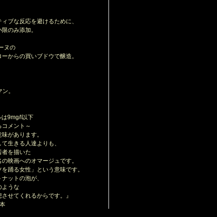
ィブな反応を避けるために、
小限のみ添加。
ーヌの
ーからの買いブドウで醸造。
マン。
は9mg/l以下
るコメント～
味があります。
て生きる人達よりも、
若者を描いた
の映画へのオマージュです。
を踊る女性」という意味です。
ナットの泡が、
のような
させてくれるからです。』
2本