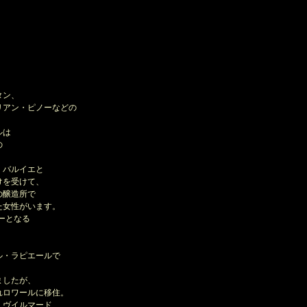
。
タン、
アン・ピノーなどの
ルは
の
・バルイエと
けを受けて、
の醸造所で
女性がいます。
ーとなる
、
・ラピエールで
ましたが、
ロワールに移住。
ヴイルマード、