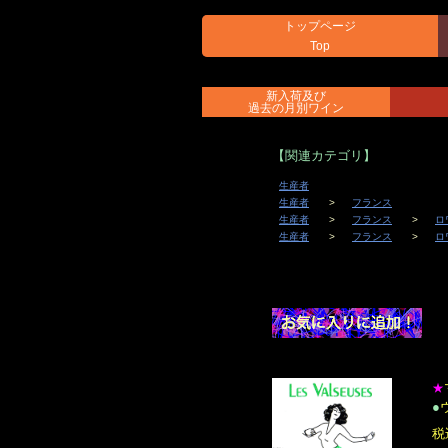
トップページ
Top
新入荷及び
過去の月別ワイン
【関連カテゴリ】
生産者
生産者
フランス
生産者
フランス
ロ
生産者
フランス
ロ
★
●
税