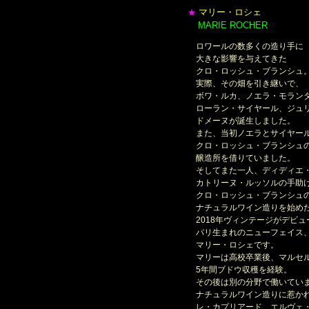
マリー・ロシェ
★
MARIE ROCHER
＊
ロワールの数多くの造り手に
大きな影響を与えてきた
クロ・ロッシュ・ブランシュ
実際、その畑を引き継いで、
ボワ・ルカ、ノエラ・モラン
ローラン・サイヤール、ジュリ
ドメーヌが誕生しました。
また、当初ノエラとサイヤー
クロ・ロッシュ・ブランシュ
醸造所を借りていました。
そしてまた一人、ディディエ
カトリーヌ・ルッソルの手助
クロ・ロッシュ・ブランシュ
ナチュラルワイン造りを始めた
2018年ヴィンテージがデビュ
パリ生まれのニューフェイス
マリー・ロシェです。
マリーは高校卒業後、マルセル
5年間ブドウ収穫を経験。
その後は別の分野で働いてい
ナチュラルワイン造りに惹かれ
レ・カプリアード、エルヴェ・