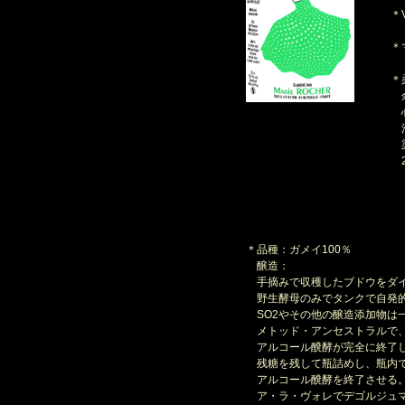
＊V
＊
＊
余
心
泡
染
2
＊品種：ガメイ100％
醸造：
手摘みで収穫したブドウをダイ
野生酵母のみでタンクで自発
SO2やその他の醸造添加物は
メトッド・アンセストラルで
アルコール醗酵が完全に終了し
残糖を残して瓶詰めし、瓶内
アルコール醗酵を終了させる
ア・ラ・ヴォレでデゴルジュ