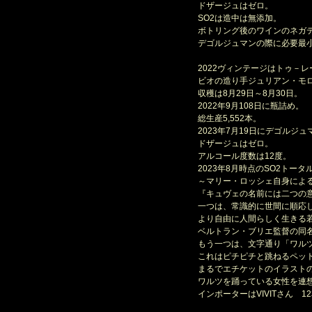
ドザージュはゼロ。
SO2は造中は無添加。
ボトリング後のワインのネガテ
デゴルジュマンの際に必要最
2022ヴィンテージはトゥ－レ
ビオの造り手ジュリアン・モロ
収穫は8月29日～8月30日。
2022年9月108日に瓶詰め。
総生産5,552本。
2023年7月19日にデゴルジュ
ドザージュはゼロ。
アルコール度数は12度。
2023年8月時点のSO2トータル
～マリー・ロッシェ自身によ
『キュヴェの名前には二つの意
一つは、常識的に世間に順応し
より自由に人間らしく生きる
ベルトラン・ブリエ監督の同名
もう一つは、文字通り「ワルツ
これはピチピチと跳ねるペット
まるでエチケットのイラスト
ワルツを踊っている女性を連想
インポーターはVIVITさん 1