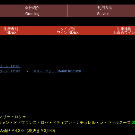
会社紹介
ご利用方法
Greeting
Service
生産者別
タイプ別
生産地別
INDEX
ワインINDEX
お薦めワイン
ワール LOIRE
ワール LOIRE
マリー・ロシェ MARIE ROCHER
マリー・ロシェ
ヴァン・ド・フランス・ロゼ・ペティアン・ナチュレル・レ・ヴァルスーズ
2
込価格￥4,378（税抜き￥3,980)