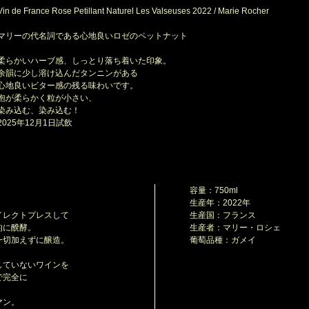
in de France Rose Petillant Naturel Les Valseuses 2022 / Marie Rocher
マリーの代名詞である心地良いロゼのペットナット
柔らかいハーブ感、しっとり落ち着いた印象。
韻に少し溶け込んだタンニンがある
地良いビター感の残る味わいです。
が柔らかく粒が小さい、
み込む、染み込む！
025年12月1日試飲
容量：750ml
生産年：2022年
レクトプレスして
生産国：フランス
的に醗酵。
生産者：マリー・ロシェ
一切加えずに醸造。
葡萄品種：ガメイ
、
ていないワインを
で完全に
。
マン。