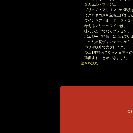
ミカエル・ブージュ、
ブリュノ・アリオンでの研鑽
ミクロネゴスを立ち上げまし
ワインをアール・ド・ラ・ター
考えるマリーのワインは、
味わいだけでなくプレゼンテ
ポエジー（詩情）に溢れてい
このため初ヴィンテージから
パリや欧米で大ブレイク。
今回1年待ってやっと日本への
確保することができました。
続きを読む
会