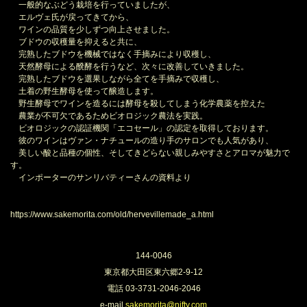
一般的なぶどう栽培を行っていましたが、
エルヴェ氏が戻ってきてから、
ワインの品質を少しずつ向上させました。
ブドウの収穫量を抑えると共に、
完熟したブドウを機械ではなく手摘みにより収穫し、
天然酵母による醗酵を行うなど、次々に改善していきました。
完熟したブドウを選果しながら全てを手摘みで収穫し、
土着の野生酵母を使って醸造します。
野生酵母でワインを造るには酵母を殺してしまう化学農薬を控えた
農業が不可欠であるためビオロジック農法を実践。
ビオロジックの認証機関「エコセール」の認定を取得しております。
彼のワインはヴァン・ナチュールの造り手のサロンでも人気があり、
美しい酸と品種の個性、そしてきどらない親しみやすさとアロマが魅力で
す。
インポーターのサンリバティーさんの資料より
過去の取扱いアイテム一覧
https://www.sakemorita.com/old/hervevillemade_a.html
144-0046
東京都大田区東六郷2-9-12
電話 03-3731-2046-2046
e-mail
sakemorita@nifty.com