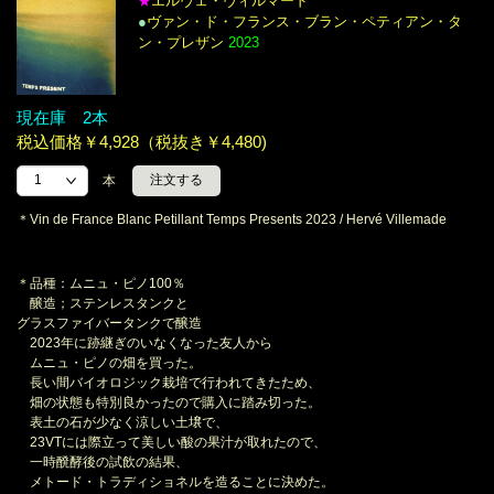
エルヴェ・ヴィルマード
★
●
ヴァン・ド・フランス・ブラン・ペティアン・タ
ン・プレザン
2023
現在庫 2本
税込価格￥4,928（税抜き￥4,480)
本
＊Vin de France Blanc Petillant Temps Presents 2023 / Hervé Villemade
＊品種：ムニュ・ピノ100％
醸造；ステンレスタンクと
グラスファイバータンクで醸造
2023年に跡継ぎのいなくなった友人から
ムニュ・ピノの畑を買った。
長い間バイオロジック栽培で行われてきたため、
畑の状態も特別良かったので購入に踏み切った。
表土の石が少なく涼しい土壌で、
23VTには際立って美しい酸の果汁が取れたので、
一時醗酵後の試飲の結果、
メトード・トラディショネルを造ることに決めた。