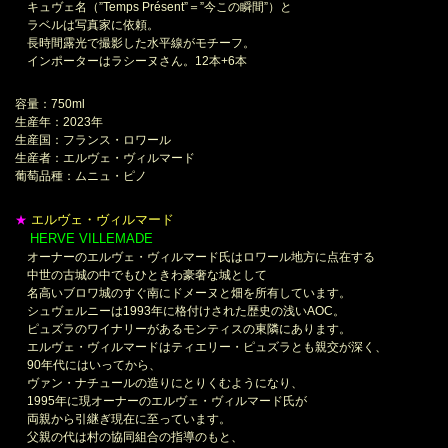
キュヴェ名（”Temps Présent”＝”今この瞬間”）と
ラベルは写真家に依頼。
長時間露光で撮影した水平線がモチーフ。
インポーターはラシーヌさん。12本+6本
容量：750ml
生産年：2023年
生産国：フランス・ロワール
生産者：エルヴェ・ヴィルマード
葡萄品種：ムニュ・ピノ
エルヴェ・ヴィルマード
★
HERVE VILLEMADE
＊
オーナーのエルヴェ・ヴィルマード氏はロワール地方に点在する
中世の古城の中でもひときわ豪奢な城として
名高いブロワ城のすぐ南にドメーヌと畑を所有しています。
シュヴェルニーは1993年に格付けされた歴史の浅いAOC。
ピュズラのワイナリーがあるモンティスの東隣にあります。
エルヴェ・ヴィルマードはティエリー・ピュズラとも親交が深く、
90年代にはいってから、
ヴァン・ナチュールの造りにとりくむようになり、
1995年に現オーナーのエルヴェ・ヴィルマード氏が
両親から引継ぎ現在に至っています。
父親の代は村の協同組合の指導のもと、