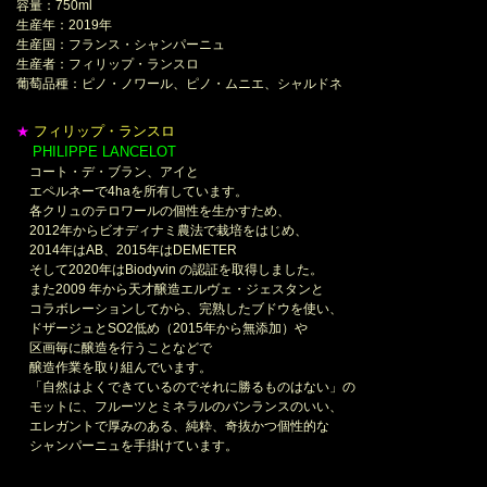
容量：750ml
生産年：2019年
生産国：フランス・シャンパーニュ
生産者：フィリップ・ランスロ
葡萄品種：ピノ・ノワール、ピノ・ムニエ、シャルドネ
フィリップ・ランスロ
★
PHILIPPE LANCELOT
＊
コート・デ・ブラン、アイと
エペルネーで4haを所有しています。
各クリュのテロワールの個性を生かすため、
2012年からビオディナミ農法で栽培をはじめ、
2014年はAB、2015年はDEMETER
そして2020年はBiodyvin の認証を取得しました。
また2009 年から天才醸造エルヴェ・ジェスタンと
コラボレーションしてから、完熟したブドウを使い、
ドザージュとSO2低め（2015年から無添加）や
区画毎に醸造を行うことなどで
醸造作業を取り組んでいます。
「自然はよくできているのでそれに勝るものはない」の
モットに、フルーツとミネラルのバンランスのいい、
エレガントで厚みのある、純粋、奇抜かつ個性的な
シャンパーニュを手掛けています。