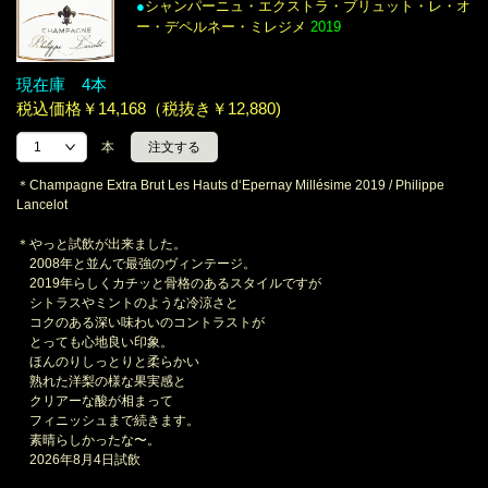
●
シャンパーニュ・エクストラ・ブリュット・レ・オ
ー・デペルネー・ミレジメ
2019
現在庫 4本
税込価格￥14,168（税抜き￥12,880)
本
＊Champagne Extra Brut Les Hauts d‘Epernay Millésime 2019 / Philippe
Lancelot
＊やっと試飲が出来ました。
2008年と並んで最強のヴィンテージ。
2019年らしくカチッと骨格のあるスタイルですが
シトラスやミントのような冷涼さと
コクのある深い味わいのコントラストが
とっても心地良い印象。
ほんのりしっとりと柔らかい
熟れた洋梨の様な果実感と
クリアーな酸が相まって
フィニッシュまで続きます。
素晴らしかったな〜。
2026年8月4日試飲