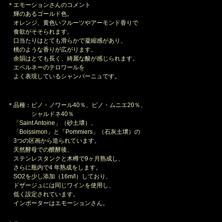
＊エモーションさんのコメント
輝のあるゴールド色。
オレンジ、黄色いフルーツやアーモンド香りで
食欲がそそられます。
口当たりはとても滑らかで凝縮感があり、
桃のような香りが広がります。
余韻はとても⾧く、綺麗な酸が感じられます。
エペルネーのテロワールを
よく表現しているシャンパーニュです。
＊品種：ピノ・ノワール40％、ピノ・ムニエ20％、
シャルドネ40％
「Saint Antoine」（砂土壌）、
「Boissimon」と「Pommiers」（石灰土壌）の
3つの区画から造られています。
天然酵母での醗酵後、
ステンレスタンクと木樽で9ヶ月熟成し、
さらに瓶内で4 年熟成をします。
SO2を少し添加（16m/l）しており、
ドザージュには同じワインを使用し、
低く設定されています。
インポーターはエモーションさん。