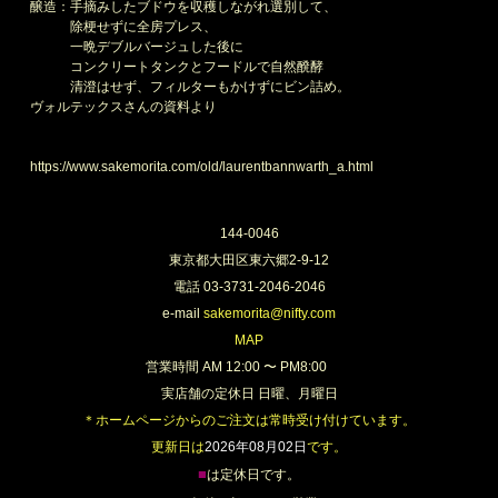
醸造：手摘みしたブドウを収穫しながれ選別して、
除梗せずに全房プレス、
一晩デブルバージュした後に
コンクリートタンクとフードルで自然醗酵
清澄はせず、フィルターもかけずにビン詰め。
ヴォルテックスさんの資料より
過去の取扱いアイテム一覧
https://www.sakemorita.com/old/laurentbannwarth_a.html
144-0046
東京都大田区東六郷2-9-12
電話 03-3731-2046-2046
e-mail
sakemorita@nifty.com
MAP
営業時間 AM 12:00 〜 PM8:00
実店舗の定休日 日曜、月曜日
＊ホームページからのご注文は常時受け付けています。
更新日は
2026年08月02日
です。
■
は定休日です。