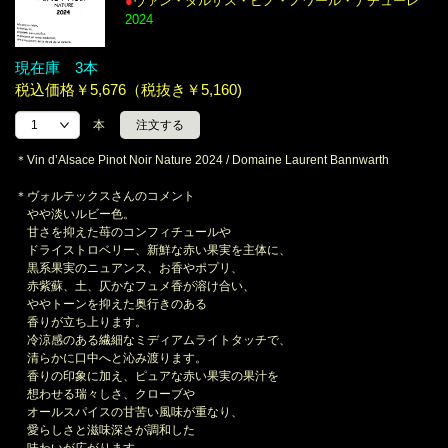
●
ヴァン・ダルザス・ピノ・ノワール・ナチューレ
2024
現在庫 3本
税込価格￥5,676（税抜き￥5,160)
本
＊Vin d’Alsace Pinot Noir Nature 2024 / Domaine Laurent Bannwarth
＊ヴォルテックスさんのコメント
やや淡いルビー色。
甘さを抑えた苺のコンフィチュールや
ドライストロベリー、新鮮な赤い果実を主体に、
黒系果実のニュアンス、お香やポプリ、
赤紫蘇、土、仄かなフュメ香が溶け合い、
ややトーンを抑えた奥行きのある
香りが立ち上ります。
冷涼感のある繊細なミディアムライトタッチで、
清らかに口中へと沁み渡ります。
香りの印象に加え、ピュアな赤い果実の果汁を
想わせる瑞々しさ、クローブや
オールスパイスの甘苦い風味が重なり、
愛らしさと滋味深さが調和した