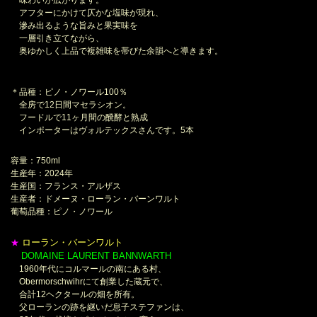
味わいが広がります。
アフターにかけて仄かな塩味が現れ、
滲み出るような旨みと果実味を
一層引き立てながら、
奥ゆかしく上品で複雑味を帯びた余韻へと導きます。
＊品種：ピノ・ノワール100％
全房で12日間マセラシオン。
フードルで11ヶ月間の醗酵と熟成
インポーターはヴォルテックスさんです。5本
容量：750ml
生産年：2024年
生産国：フランス・アルザス
生産者：ドメーヌ・ローラン・バーンワルト
葡萄品種：ピノ・ノワール
ローラン・バーンワルト
★
DOMAINE LAURENT BANNWARTH
＊
1960年代にコルマールの南にある村、
Obermorschwihrにて創業した蔵元で、
合計12ヘクタールの畑を所有。
父ローランの跡を継いだ息子ステファンは、