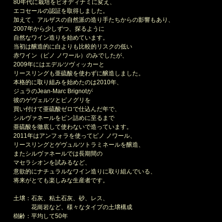
80年代に栽培をビオディナミに変え、
エコセールの認証を取得しました。
加えて、アルザスの自然派の造り手たちからの影響もあり、
2007年から少しずつ、探るように
自然なワイン造りを始めています。
当初は醸造的に白よりも比較的リスクの低い
赤ワイン（ピノ ノワール）のみでしたが、
2009年にはエデルツヴィッカーと
リースリングも亜硫酸を使わずに醸造しました。
本格的に取り組みを始めたのは2010年、
ジュラのJean-Marc Brignotが
彼のゲヴェルツとピノグリを
買い付けて亜硫酸ゼロで仕込んだ年で、
シルヴァネールをビン詰めに至るまで
亜硫酸を徹底して使わないで造っています。
2011年はアンフォラを使ってピノ ノワール、
リースリングとゲヴュルツトラミネールを醸造、
またシルヴァネールでは長期間の
マセラシオンを試みるなど、
意欲的にナチュラルなワイン造りに取り組んでいる、
将来がとても楽しみな生産者です。
土壌：石灰、粘土石灰、砂、レス、
花崗岩など、様々なタイプの土壌構成
樹齢：平均して50年