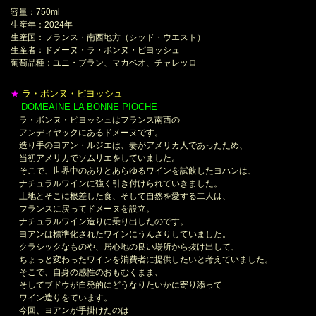
容量：750ml
生産年：2024年
生産国：フランス・南西地方（シッド・ウエスト）
生産者：ドメーヌ・ラ・ボンヌ・ピヨッシュ
葡萄品種：ユニ・ブラン、マカベオ、チャレッロ
ラ・ボンヌ・ピヨッシュ
★
DOMEAINE LA BONNE PIOCHE
＊
ラ・ボンヌ・ピヨッシュはフランス南西の
アンディヤックにあるドメーヌです。
造り手のヨアン・ルジエは、妻がアメリカ人であったため、
当初アメリカでソムリエをしていました。
そこで、世界中のありとあらゆるワインを試飲したヨハンは、
ナチュラルワインに強く引き付けられていきました。
土地とそこに根差した食、そして自然を愛する二人は、
フランスに戻ってドメーヌを設立。
ナチュラルワイン造りに乗り出したのです。
ヨアンは標準化されたワインにうんざりしていました。
クラシックなものや、居心地の良い場所から抜け出して、
ちょっと変わったワインを消費者に提供したいと考えていました。
そこで、自身の感性のおもむくまま、
そしてブドウが自発的にどうなりたいかに寄り添って
ワイン造りをています。
今回、ヨアンが手掛けたのは