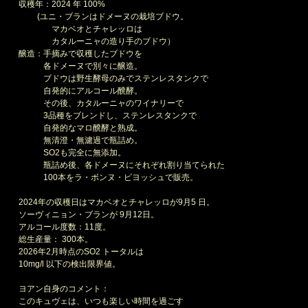
収穫年：2024 年 100%
(ユニ・ブランはドメーヌの栽培ブドウ。
マカベオとチャレッロは
カタルーニャの造り手のブドウ）
醸造：手摘みで収穫したブドウを
各ドメーヌで別々に醸造。
ブドウは野生酵母のみでステンレスタンクで
自発的にアルコール醗酵。
その後、カタルーニャのワイナリーで
3品種をブレンドし、ステンレスタンクで
自発的なマロ醗酵と熟成。
無清澄・無濾過で瓶詰め。
SO2も完全に無添加。
瓶詰め後、各ドメーヌにそれぞれ割り当てられた
100本をラ・ボンヌ・ピヨッシュで販売。
2024年の収穫日はマカベオとチャレッロが9月5 日。
ソーヴィニョン・ブランが 9月12日。
アルコール度数：11度。
総生産量： 300本。
2026年2月時点のSO2 トータルは
10mg/l 以下の検出限界値。
ヨアン自身のコメント：
このキュヴェは、いつも楽しい時間を過ごす