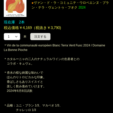
●
ヴァン・ド・ラ・コミュニテ・ウロペエンヌ・ブラ
ン・テラ・ヴェントゥ・フオク
2024
現在庫 2本
税込価格￥4,169（税抜き￥3,790)
本
＊Vin de la communauté européen Blanc Terra Vent Fuoc 2024 / Domaine
La Bonne Pioche
＊カタルーニャの二人のナチュラルワインの生産者との
コラボ・キュヴェ。
＊杏水の様な綺麗な味わいで
ほんのりトロピカルな印象。
香ばしさもありスイスイと
楽しく飲み進めていけます。
2024年6月8日試飲
＊品種：ユニ・ブラン 1/3、マカベオ 1/3、
チャレッロ 1/3