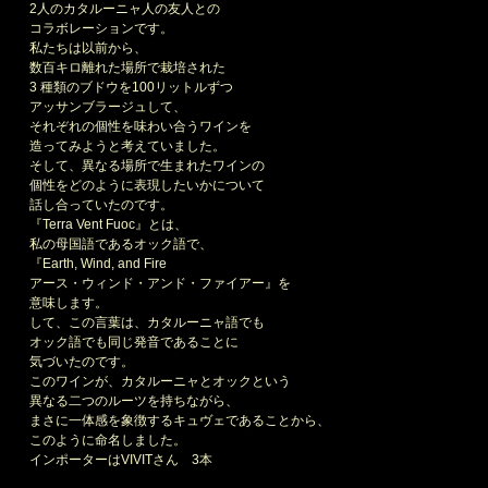
2人のカタルーニャ人の友人との
コラボレーションです。
私たちは以前から、
数百キロ離れた場所で栽培された
3 種類のブドウを100リットルずつ
アッサンブラージュして、
それぞれの個性を味わい合うワインを
造ってみようと考えていました。
そして、異なる場所で生まれたワインの
個性をどのように表現したいかについて
話し合っていたのです。
『Terra Vent Fuoc』とは、
私の母国語であるオック語で、
『Earth, Wind, and Fire
アース・ウィンド・アンド・ファイアー』を
意味します。
して、この言葉は、カタルーニャ語でも
オック語でも同じ発音であることに
気づいたのです。
このワインが、カタルーニャとオックという
異なる二つのルーツを持ちながら、
まさに一体感を象徴するキュヴェであることから、
このように命名しました。
インポーターはVIVITさん 3本