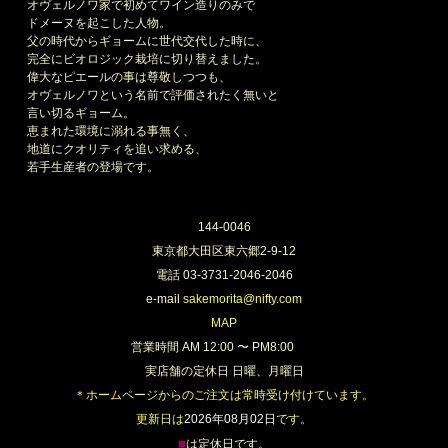
オヴェルノワ家で初めてワイン造りのみで
ドメーヌを起こした人物。
父の時代からギョームに世代交代した時に、
完全にビオロジック栽培に切り替えました。
偉大なピエールの事は尊敬しつつも、
オヴェルノワという名前で評価されたく無いと
言い切るギョーム。
恵まれた環境に溺れる事無く、
地道にクオリティを追い求める、
若手生産者の登場です。
144-0046
東京都大田区東六郷2-9-12
電話 03-3731-2046-2046
e-mail
sakemorita@nifty.com
MAP
営業時間 AM 12:00 〜 PM8:00
実店舗の定休日 日曜、月曜日
＊ホームページからのご注文は常時受け付けています。
更新日は
2026年08月02日
です。
■
は定休日です。