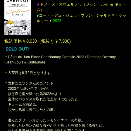
ドメーヌ・オヴェルノワ（ジャン・ルイ ＆ ギョー
★
ム）
●
コート・デュ・ジュラ・ブラン・シャルドネ・シャ
ルミーユ
2023
税込価格￥8,030（税抜き￥7,300)
＊Côtes du Jura Blanc Chardonnay Carmille 2022 / Domaine Overnoy
(Jean-Louis & Guillaume)
＊入荷日は6月2日となります。
＊野村ユニソンさんのコメント
2023年は暑い年でしたが、
ほど良く雨が降った為2022年より
全体のバランスが取れた仕上がりになったと
ギョームも満足気。
しかし熟成に苦労したとの事。
澄んだグリーンがかったレモンイエローの外観。
完熟したレモンの様な爽やかさと熟した柑橘を感じる香りに、
白系の熟度がある果実や洋梨の香りが膨らみます 。