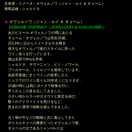
生産者：ドメーヌ・オヴェルノワ（ジャン・ルイ ＆ ギョーム）
葡萄品種：シャルドネ
オヴェルノワ（ジャン・ルイ ＆ ギョーム）
★
DOMAINE OVERNOY（JEAN LOUIS & GUILLAUIME）
＊
あのピエール オヴェルノワの甥にあたる
ギョーム・オヴェルノワは現在30歳。
2013年に父からドメーヌを引き継ぎ、
偉大なオヴェルノワ家のスタイルに則った
ワイン造りを行っています。
畑は全部で6haを所有、
シャルドネ、サヴァニャン、ピノ・ノワール、
プールサール、トゥルソーを栽培しています。
高校卒業後にすぐワインの世界に入り、
ジュラでのワイン造りも10年近くになります。
15歳の時には既にボーヌで研修を行い、
早くからこの道を志してきました。
小さい頃からラべやガヌヴァと親交を結び、
数々のアドヴァイスを受けるなど、
恵まれた環境で経験を積んできました。
元々畑や牛などの動物と共に暮らしてきた
ポリカルチャーの農家だったオヴェルノワ家。
ギョームの父であるジャン=ルイは