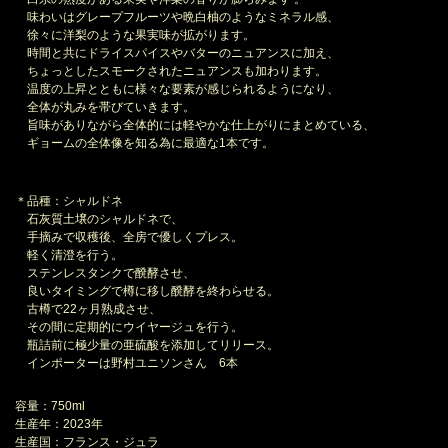
味わいはグレープフルーツや晩白柚のようなミネラル感、
徐々に洋梨のような果実味が拡がります。
時間と共にドライスパイスやバターのニュアンスに加え、
ちょっとしたスモークされたニュアンスも加わります。
温度の上昇とともに様々な要素が感じられるようになり、
全体が丸みを帯びていきます。
旨味がありながら全体的には軽やかな仕上がりにまとめている、
ギョームの全体像を知る為に最適な1本です。
＊品種：シャルドネ
石灰質土壌のシャルドネで、
手摘みで収穫後、全房で優しくプレス。
軽く清澄を行う。
ステンレスタンクで醗酵させ、
良いタイミングで樽に移し醗酵を終わらせる。
古樽で22ヶ月熟成させ、
その間に定期的にウイヤージュを行う。
瓶詰前に極少量の亜硫酸を添加してリリース。
インポーターは野村ユニソンさん 6本
容量：750ml
生産年：2023年
生産国：フランス・ジュラ