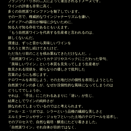
フランソワ・リボの二人によって運営されるドメーヌです。
ワインの評価も非常に高く、
多くの自然派ワインファンを魅了しています。
その一方で、権威的なワインジャナーリズムを嫌い、
メディアへの露出が極端に少ないために、
知る人ぞ知る存在であるともいえます。
「もう自然派ワインを代表する生産者と言われるのは、
嬉しくないんだ。
僕達は、ずっと昔から美味しいワインを
造ろうと努力し続けてきたけど、
ただ当たり前のことを積み重ねてきただけなんだ。」
「自然派ワイン」というカテゴリやスペックにこだわった挙句、
「美味しいワイン」という本質を見失ってしまう生産者が
散見される現状を、彼らなりの優しさで批判した
言葉のようにも感じます。
テロワールを表現しよう、その土地だけの個性を表現しようとした
自然派ワインの多くが、なぜか没個性的な風味になってしまうのは
どうしてでしょうか。
それは、「手法」にこだわるあまりに「迷い」が生じ、
結果としてワインの純粋さが
損なわれてしまっているのではと考えられます。
ダール・エ・リボでは、シラーという品種の繊細な美しさと
エルミタージュやサン・ジョセフといった土地のテロワールを追求し、
そのプロセスで、自然な栽培・醸造にたどり着きました。
「自然派ワイン」それ自体が目的ではなく、