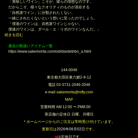
「美味しいワイン」こそが、彼らの理想なのです。
だからこそ、様々なクオリティのものが混在する
「自然派ワイン」に分類されたくない、
一緒にされたくないという想いに至ったのでしょう。
「僕達のワインは、自然派ワインじゃない。
僕達のワインは、ダール・エ・リボのワインなんだ。」
続きを読む
過去の取扱いアイテム一覧
https://www.sakemorita.com/old/dardetribo_a.html
144-0046
東京都大田区東六郷2-9-12
電話 03-3731-2046-2046
e-mail
sakemorita@nifty.com
MAP
営業時間 AM 12:00 〜 PM8:00
実店舗の定休日 日曜、月曜日
＊ホームページからのご注文は常時受け付けています。
更新日は
2026年08月02日
です。
■
は定休日です。