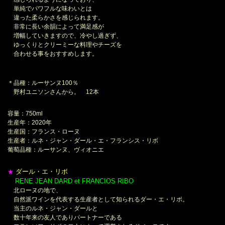
単純でパワフルな味わいとは
違った柔らかさを感じられます。
非常に長い余韻によって満足感が
増幅していきますので、冷やし過ぎず、
ゆっくりとクリーミーな料理やチーズを
合わせる事をおすすめします。
＊品種：ルーサンヌ100％
野村ユニソンさんから。 12本
容量：750ml
生産年：2020年
生産国：フランス・ローヌ
生産者：ルネ・ジャン・ダール・エ・フランシス・リボ
葡萄品種：ルーサンヌ、ヴィオニエ
ダール・エ・リボ
★
RENE JEAN DARD et FRANCIOS RIBO
＊
北ローヌの地で、
自然派ワインを代表する生産者として知られるダー・エ・リボ。
当主のルネ・ジャン・ダールと
数十年来の友人でありパートナーである