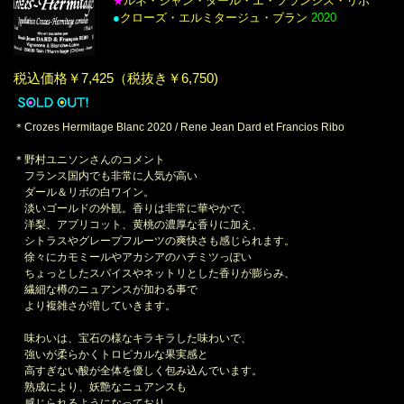
ルネ・ジャン・ダール・エ・フランシス・リボ
★
●
クローズ・エルミタージュ・ブラン
2020
税込価格￥7,425（税抜き￥6,750)
＊Crozes Hermitage Blanc 2020 / Rene Jean Dard et Francios Ribo
＊野村ユニソンさんのコメント
フランス国内でも非常に人気が高い
ダール＆リボの白ワイン。
淡いゴールドの外観。香りは非常に華やかで、
洋梨、アプリコット、黄桃の濃厚な香りに加え、
シトラスやグレープフルーツの爽快さも感じられます。
徐々にカモミールやアカシアのハチミツっぽい
ちょっとしたスパイスやネットリとした香りが膨らみ、
繊細な樽のニュアンスが加わる事で
より複雑さが増していきます。
味わいは、宝石の様なキラキラした味わいで、
強いが柔らかくトロピカルな果実感と
高すぎない酸が全体を優しく包み込んでいます。
熟成により、妖艶なニュアンスも
感じられるようになっており、