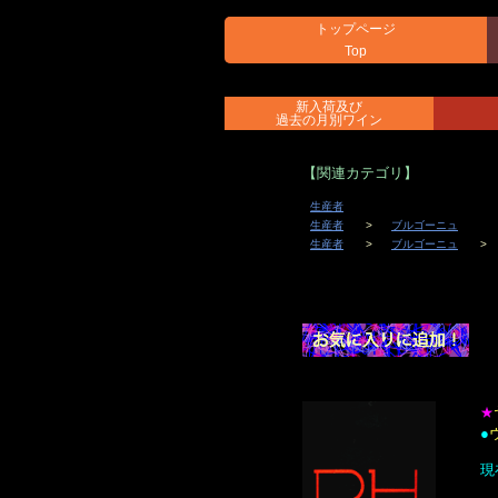
トップページ
Top
新入荷及び
過去の月別ワイン
【関連カテゴリ】
生産者
生産者
ブルゴーニュ
生産者
ブルゴーニュ
★
●
現