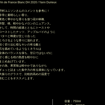
in de France Blanc DH 2020 / Yann Durieux
野村ユニソンさんのコメントを参考に！
常に素晴らしい香り。
色く華やかな香りを放つ花や林檎、
梨、桃、軽やかなメロンのニュアンス。
して、時間の経過とともにトーストや
ーストしたナッツ、アップルパイのように
ターと蜂蜜が交じり合った
ろけるような香りに溢れます。
く切り込む様なキレの有る酸と
を舐めているようなミネラルは
体のバランスを保ち、甘口ではないのに
く感じる程の熟度を軽やかに
とめあげています。
の為、果実味は軽やかでありながら
ュッと詰まった集中力の有る液体になっています。
振りのグラスで、比較的高めの温度で
むことをオススメします。
容量：750ml