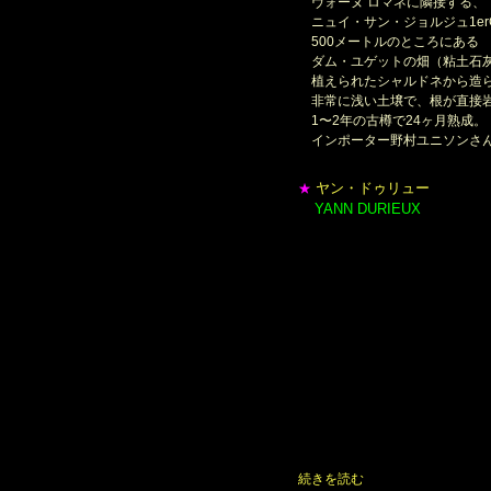
ヴォーヌ ロマネに隣接する、
ニュイ・サン・ジョルジュ1erC
500メートルのところにある
ダム・ユゲットの畑（粘土石
植えられたシャルドネから造
非常に浅い土壌で、根が直接岩
1〜2年の古樽で24ヶ月熟成。
インポーター野村ユニソンさん
ヤン・ドゥリュー
★
YANN DURIEUX
＊
ヤン ドゥリューは、オート・
ニュイ・サン・ジョルジュとア
間に位置するヴィレ＝ラ＝フ
ワイン作りに取り組む才能溢れ
2010年がデビューとなるヴィ
革命的なワインを生み出して
ジュアリン ギュイヨの下で7
その後、DRC社の共同経営者
ドメーヌ・プリューレ・ロック
彼は、自身のワインをリリース
プリューレ・ロックでの仕事を
休日などを利用してブドウを育
続きを読む