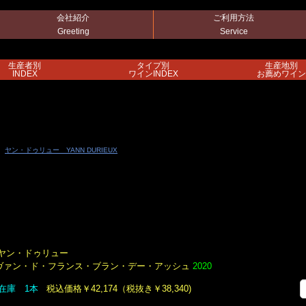
会社紹介
ご利用方法
Greeting
Service
生産者別
タイプ別
生産地別
INDEX
ワインINDEX
お薦めワイン
ヤン・ドゥリュー YANN DURIEUX
ヤン・ドゥリュー
ヴァン・ド・フランス・ブラン・デー・アッシュ
2020
在庫 1本
税込価格￥42,174（税抜き￥38,340)