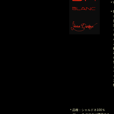
＊V
＊
非
黄
洋
そ
ロ
バ
と
鋭
石
全
甘
ま
そ
ギ
大
飲
＊品種：シャルドネ100％