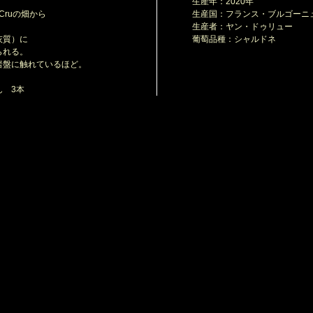
生産年：2020年
ruの畑から
生産国：フランス・ブルゴーニ
生産者：ヤン・ドゥリュー
灰質）に
葡萄品種：シャルドネ
られる。
盤に触れているほど。
 3本
コート・ド ニュイのエリアで
ロース・コルトンの
ェイ村を中心に
た若きヴィニュロンです。
ンテージで、3haほどの広さの畑から
います。
年間ワイン造りを学び、
としても知られるアンリ・フレデリック・ロック氏の
で2008年から栽培を担当しています。
するようになってからも
続けていて、ロックでの仕事を終えた後や
て、ワイン造りに取り組む情熱ある生産者です。