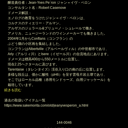
醸造責任者：Jean-Yves Pe´ron ジャン＝イヴ・ペロン
コンサルタント名：Robert Casenove
ドメーヌ解説：
エノログの教育をうけたジャン＝イヴ・ペロンは、
コルナスのティエリー・アルマン、
アルザスのジェラール&ブリューノ・シュレールで働き、
アメリカ、ニュージーランドのワインメーカーでも働きました。
2004年1月からConflans（コンフラン）の
ぶどう畑の小区画を集結しました。
コンフランはAlbertville（アルベールヴィル）の中世都市であり、
Arly（アルリィ川）とIsere（イゼール川）の合流地点にあります。
ドメーヌは標高400から550メートルに位置し、
現在2.25ヘクタールに及びます。
Tarentaise（タレンタイズ）渓谷入り口の南の丘に位置します。
多様な段丘は、僅かに酸性（pH6）を呈す雲母片岩土壌であり、
そこではローカル品種（赤用モンドゥーズ、白用ジャッケール）を
栽培しています。
続きを読む
過去の取扱いアイテム一覧
https://www.sakemorita.com/old/jeanyvesperon_a.html
144-0046