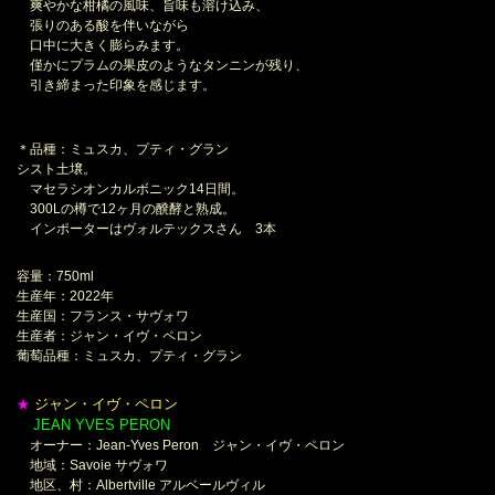
爽やかな柑橘の風味、旨味も溶け込み、
張りのある酸を伴いながら
口中に大きく膨らみます。
僅かにプラムの果皮のようなタンニンが残り、
引き締まった印象を感じます。
＊品種：ミュスカ、プティ・グラン
シスト土壌。
マセラシオンカルボニック14日間。
300Lの樽で12ヶ月の醗酵と熟成。
インポーターはヴォルテックスさん 3本
容量：750ml
生産年：2022年
生産国：フランス・サヴォワ
生産者：ジャン・イヴ・ペロン
葡萄品種：ミュスカ、プティ・グラン
ジャン・イヴ・ペロン
★
JEAN YVES PERON
＊
オーナー：Jean-Yves Peron ジャン・イヴ・ペロン
地域：Savoie サヴォワ
地区、村：Albertville アルベールヴィル