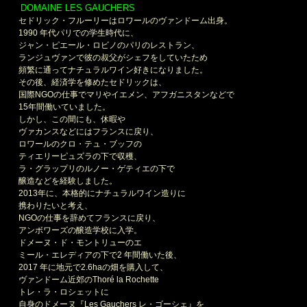
DOMAINE LES GAUCHERS
＊
セドリック・フルーリーはロワールのヴァンドーム出身。
1990 年代パリでの学生時代に、
ジャン・ピエール・ロビノのパリのレストラン、
ランジュヴァンで彼の叔父がシェフをしていたため
頻繁に通ってナチュラルワイン好きになりました。
その後、経済学を修めたセドリックは、
国際NGOの仕事でマリやイエメン、アフガニスタンなどで
15年間働いていました。
しかし、この間にも、休暇や
ヴァカンスなどにはフランスに戻り、
ロワールのクロ・テュ・ブッフの
ティエリーピュズラの下で収穫、
ラ・グラップリのルノー・ゲティエの下で
醸造などを経験しました。
2013年に、本格的にナチュラルワイン造りに
携わりたいと考え、
NGOの仕事を辞めてフランスに戻り、
アンボワーズの醸造学校に入学。
ドメーヌ・ド・モントリューのエ
ミール・エレディアの下で2 年間働いた後、
2017 年に地元で2.6haの畑を購入して、
ヴァンドーム近郊のThoré la Rochette
トレ・ラ・ロシェットに
自身のドメーヌ『Les Gauchers レ・ゴーシェ』を