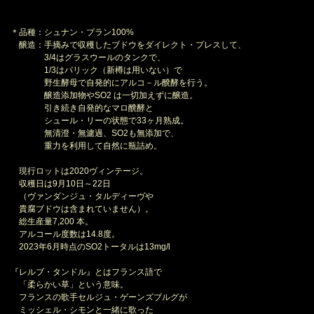
＊品種：シュナン・ブラン100%
醸造：手摘みで収穫したブドウをダイレクト・プレスして、
3/4はグラスウールのタンクで、
1/3はバリック（新樽は用いない）で
野生酵母で自発的にアルコ－ル醗酵を行う。
醸造添加物やSO2 は一切加えずに醸造。
引き続き自発的なマロ醗酵と
シュール・リーの状態で33ヶ月熟成。
無清澄・無濾過、SO2も無添加で、
重力を利用して自然に瓶詰め。
現行ロットは2020ヴィンテージ。
収穫日は9月10日～22日
（ヴァンダンジュ・タルディーヴや
貴腐ブドウは含まれていません）。
総生産量7,200 本。
アルコール度数は14.8度。
2023年6月時点のSO2トータルは13mg/l
『レルブ・タンドル』とはフランス語で
「柔らかい草」という意味。
フランスの歌手セルジュ・ゲーンズブルグが
ミッシェル・シモンと一緒に歌った