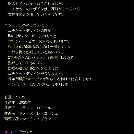
歌のタイトルから命名されました。
エチケットのデザインは、花瓶から出ている
女性達の足を表しているそうです。
＊シュナンのキュヴェは、
エチケットデザインの脚が
5本（サンク・ピエ）のものと
2本（ドゥ・ピエ）のものがあります。
今回入荷の5本脚のものは一部をタンク、
一部を樽で熟成しているものです。
2本脚のものはバリック（古樽）100%で
熟成しているものです。
熟成の違いが識別できるように
エチケットデザインが異なります。
毎年2種類のキュヴェが造られるわけではありません。
インポーターはVIVITさん 6本+10本
容量：750ml
生産年：2020年
生産国：フランス・ロワール
生産者：ドメーヌ・レ・ゴーシェ
葡萄品種：シュナン・ブラン
レ・ゴーシェ
★