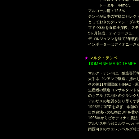
トータル：44mg/L
アルコール度：12.5％
テンペが日本の皆様にセレク
とっておきのクレマン・ダルザ
ブドウ3種を直接圧搾後、ステ
5ヶ月熟成、ティ ラージュ、
デゴルジュマンを経て2年瓶内
インポーターはディオニーさん
マルク・テンペ
★
DOMEINE MARC TEMPE
＊
マルク・テンペは、醸造専門
大手ネゴシアンで醸造に携わ
その後11年間勤めたINAO（
生産者の醸造コンサルタント
のちアルザス地区のグランクリ
アルザスの地質を知り尽くす実
1993年に家業を継ぎ、念願
自然農法への転換に3年を費や
1996年からビオディナミ農法
アルザス中心部コルマールから
南西向きのツェレンベルグ村