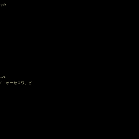
empé
ンペ
ノ・オーセロワ、ピ