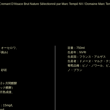
remant D'Alsace Brut Nature Sélectionné par Marc Tempé NV / Domaine Marc T
・オーセロワ、
容量：750ml
摘み)
生産年：NV年
生産国：フランス・アルザス
生産者：ドメーヌ・マルク・テ
葡萄品種：ピノ・ノワール、ピ
、砂岩
ノ・ブラン
2ヶ月間醗酵
ック醗酵）
月熟成後、
15mg/L
/L