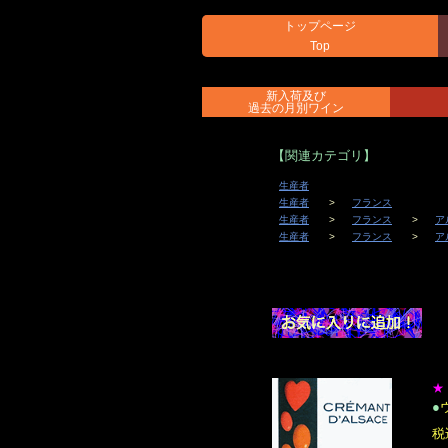
トップページ
Top
新入荷及び
過去の月別ワイン
【関連カテゴリ】
生産者
生産者
フランス
生産者
フランス
ア
生産者
フランス
ア
★
●
税