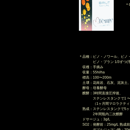
＊C
＊品種：ピノ・ノワール、ピノ
ピノ・ブラン 1/3ずつ(手
収穫：手摘み
収量：55hl/ha
標高：100〜200m
土壌：花崗岩、石灰、泥灰土
酵母：培養酵母
醗酵：3時間直接圧搾後、
ステンレスタンクで1 〜
（1ヶ月間マロラクティ
熟成：ステンレスタンクで5ヶ
2年間瓶内二次醗酵
ドサージュ：3g/L
SO2：発酵前：25mg/L 熟成前：
デゴルジュマン時：20mg