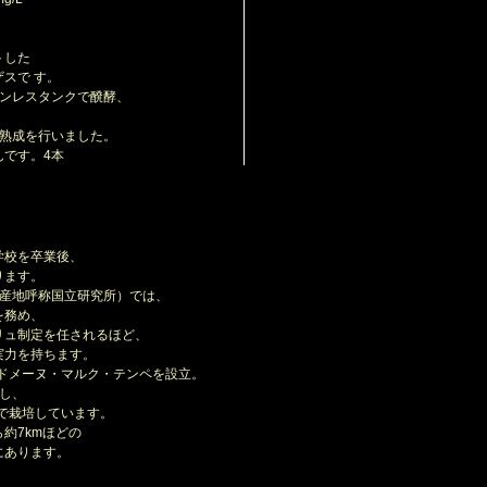
トした
スで す。
ンレスタンクで醗酵、
熟成を行いました。
です。4本
学校を卒業後、
ります。
原産地呼称国立研究所）では、
を務め、
ュ制定を任されるほど、
力を持ちます。
のドメーヌ・マルク・テンペを設立。
し、
で栽培しています。
約7kmほどの
にあります。