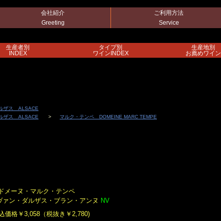
会社紹介
ご利用方法
Greeting
Service
生産者別
タイプ別
生産地別
INDEX
ワインINDEX
お薦めワイン
ルザス ALSACE
ルザス ALSACE
マルク・テンペ DOMEINE MARC TEMPE
ドメーヌ・マルク・テンペ
ヴァン・ダルザス・ブラン・アンヌ
NV
込価格￥3,058（税抜き￥2,780)