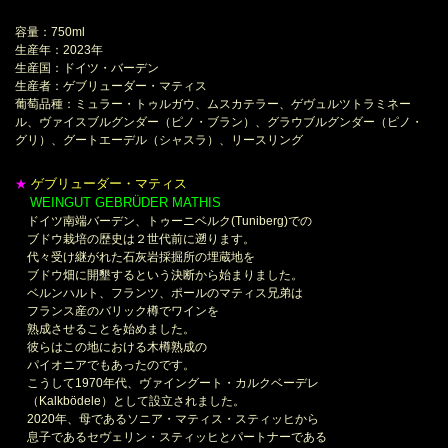
容量：750ml
生産年：2023年
生産国：ドイツ・バーデン
生産者：ゲブリューダー・マティス
葡萄品種：ミュラー・トゥルガウ、ムスカテラー、ゲヴュルツトラミネー
ル、ヴァイスブルグンダー（ピノ・ブラン）、グラウブルグンダー（ピノ・
グリ）、グートエーデル（シャスラ）、リースリング
ゲブリューダー・マティス
★
WEINGUT GEBRÜDER MATHIS
＊
ドイツ南端バーデン、トゥーニベルク(Tuniberg)での
ブドウ栽培の歴史は２世代前に遡ります。
代々受け継がれた石灰岩採掘所の埋蔵地を
ブドウ畑に開墾するという決断から始まりました。
ベルンハルト、フランツ、ポールのマティス兄弟は
フランス産のバリック樽でワインを
熟成させることを始めました。
彼らはこの地における木樽熟成の
パイオニアでもあったのです。
こうして1970年代、ヴァイングート・カルクベーデレ
（Kalkbödele）として設立されました。
2020年、母であるソニア・マティス・スティッヒから
息子であるセヴェリン・スティッヒとパートナーである