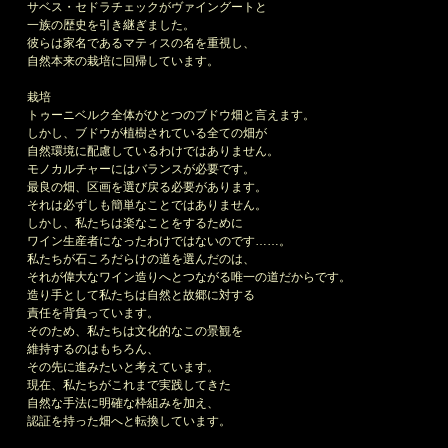
サベス・セドラチェックがヴァイングートと
一族の歴史を引き継ぎました。
彼らは家名であるマティスの名を重視し、
自然本来の栽培に回帰しています。
栽培
トゥーニベルク全体がひとつのブドウ畑と言えます。
しかし、ブドウが植樹されている全ての畑が
自然環境に配慮しているわけではありません。
モノカルチャーにはバランスが必要です。
最良の畑、区画を選び戻る必要があります。
それは必ずしも簡単なことではありません。
しかし、私たちは楽なことをするために
ワイン生産者になったわけではないのです……。
私たちが石ころだらけの道を選んだのは、
それが偉大なワイン造りへとつながる唯一の道だからです。
造り手として私たちは自然と故郷に対する
責任を背負っています。
そのため、私たちは文化的なこの景観を
維持するのはもちろん、
その先に進みたいと考えています。
現在、私たちがこれまで実践してきた
自然な手法に明確な枠組みを加え、
認証を持った畑へと転換しています。