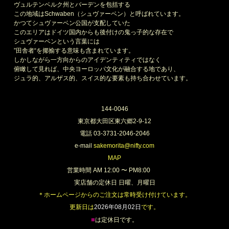
ヴュルテンベルク州とバーデンを包括する
この地域はSchwaben（シュヴァーベン）と呼ばれています。
かつてシュヴァーベン公国が支配していた
このエリアはドイツ国内からも後付けの鬼っ子的な存在で
シュヴァーベンという言葉には
”田舎者“を揶揄する意味も含まれています。
しかしながら一方向からのアイデンティティではなく
俯瞰して見れば、中央ヨーロッパ文化が融合する地であり、
ジュラ的、アルザス的、スイス的な要素も持ち合わせています。
144-0046
東京都大田区東六郷2-9-12
電話 03-3731-2046-2046
e-mail
sakemorita@nifty.com
MAP
営業時間 AM 12:00 〜 PM8:00
実店舗の定休日 日曜、月曜日
＊ホームページからのご注文は常時受け付けています。
更新日は
2026年08月02日
です。
■
は定休日です。