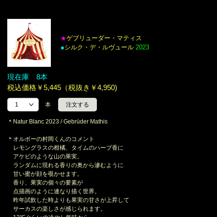
ゲブリューダー・マティス
★
●
シルク・デ・ルヴュール
2023
現在庫 8本
税込価格￥5,445（税抜き￥4,950)
本
＊Natur Blanc 2023 / Gebrüder Mathis
＊オルボーの村岡くんのコメント
レモングラスの柑橘、タイムのハーブ香に
アケビのような山の果実。
ランダムに現れる香りの奥から滲むように
甘い蜜が顔を覗かせます。
香り、果実の個々の要素が
点描画のように連なり描く世界。
昨年試飲した時よりも果実の甘さが上昇して
サーカスの楽しさが感じられます。