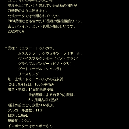
12℃ぐらいの冷やし気味から
温度を上げていくと隠れていた品種の個性が
万華鏡のように開きます。
公式データでは公開されていない
PIWI品種なども含めた13品種の混植混醸ワイン。
楽しいワイン、という表現が相応しいです。
2026年6月
＊品種：ミュラー・トゥルガウ、
ムスカテラー、ゲヴュルツトラミネール、
ヴァイスブルグンダー（ピノ・ブラン）、
グラウブルグンダー（ピノ・グリ）、
グートエーデル（シャスラ）、
リースリング
畑・土壌：トゥーニベルグの石灰質
収穫：9月12日、100％手摘み
醸造・熟成：14日間果皮浸漬、
天然酵母による自発的な醗酵。
5ヶ月間古樽で熟成。
瓶詰め前にごく少量SO2添加。
アルコール度数：11％
残糖：1.6g/L
総酸度：5.0g/L
インポーターはオルボーさん