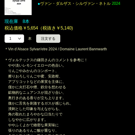
●
ヴァン・ダルザス・シルヴァン・ネトル
2024
現在庫 8本
税込価格￥5,654（税抜き￥5,140)
本
＊Vin d’Alsace Sylvan'etre 2024 / Domaine Laurent Bannwarth
＊ヴォルテックスの鎌田さんのコメントを参考に！
やや淡いレモンイエローの色合い。
りんごやみかんのコンポート、
擦りおろしりんごや蜜、安政柑、
アプリコットなどの果実を主体に、
僅かに火打石や煙、鉄分を想わせる
鉱物的なニュアンスが混ざり合い、
奥行きのある香りが立ち上ります。
微かに舌先を刺激するガスが感じられ、
溌剌とした印象を与えながらも、
角の取れたまろやかな口当たりで
しなやかに広がります。
ややふくよかで緻密な果実味に
張りのあるりんご酸が重なり、