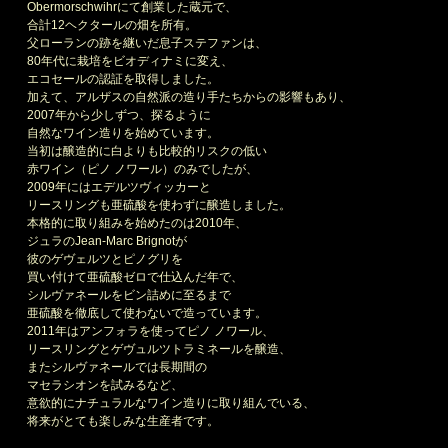
Obermorschwihrにて創業した蔵元で、
合計12ヘクタールの畑を所有。
父ローランの跡を継いだ息子ステファンは、
80年代に栽培をビオディナミに変え、
エコセールの認証を取得しました。
加えて、アルザスの自然派の造り手たちからの影響もあり、
2007年から少しずつ、探るように
自然なワイン造りを始めています。
当初は醸造的に白よりも比較的リスクの低い
赤ワイン（ピノ ノワール）のみでしたが、
2009年にはエデルツヴィッカーと
リースリングも亜硫酸を使わずに醸造しました。
本格的に取り組みを始めたのは2010年、
ジュラのJean-Marc Brignotが
彼のゲヴェルツとピノグリを
買い付けて亜硫酸ゼロで仕込んだ年で、
シルヴァネールをビン詰めに至るまで
亜硫酸を徹底して使わないで造っています。
2011年はアンフォラを使ってピノ ノワール、
リースリングとゲヴュルツトラミネールを醸造、
またシルヴァネールでは長期間の
マセラシオンを試みるなど、
意欲的にナチュラルなワイン造りに取り組んでいる、
将来がとても楽しみな生産者です。