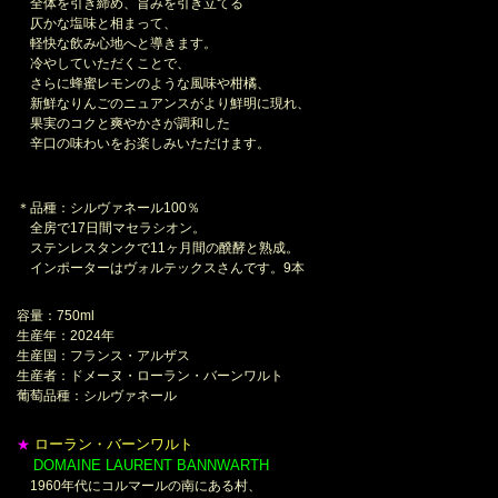
全体を引き締め、旨みを引き立てる
仄かな塩味と相まって、
軽快な飲み心地へと導きます。
冷やしていただくことで、
さらに蜂蜜レモンのような風味や柑橘、
新鮮なりんごのニュアンスがより鮮明に現れ、
果実のコクと爽やかさが調和した
辛口の味わいをお楽しみいただけます。
＊品種：シルヴァネール100％
全房で17日間マセラシオン。
ステンレスタンクで11ヶ月間の醗酵と熟成。
インポーターはヴォルテックスさんです。9本
容量：750ml
生産年：2024年
生産国：フランス・アルザス
生産者：ドメーヌ・ローラン・バーンワルト
葡萄品種：シルヴァネール
ローラン・バーンワルト
★
DOMAINE LAURENT BANNWARTH
＊
1960年代にコルマールの南にある村、