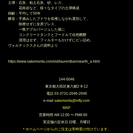
土壌：石灰、粘土石灰、砂、レス、
花崗岩など、様々なタイプの土壌構成
樹齢：平均して50年
醸造：手摘みしたブドウを収穫しながれ選別して、
除梗せずに全房プレス、
一晩デブルバージュした後に
コンクリートタンクとフードルで自然醗酵
清澄はせず、フィルターもかけずにビン詰め。
ヴォルテックスさんの資料より
過去の取扱いアイテム一覧
https://www.sakemorita.com/old/laurentbannwarth_a.html
144-0046
東京都大田区東六郷2-9-12
電話 03-3731-2046-2046
e-mail
sakemorita@nifty.com
MAP
営業時間 AM 12:00 〜 PM8:00
実店舗の定休日 日曜、月曜日
＊ホームページからのご注文は常時受け付けています。