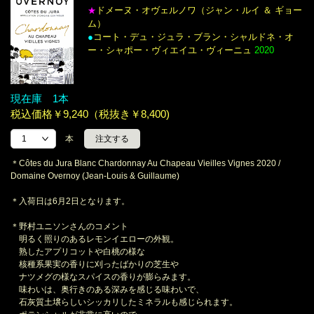
ドメーヌ・オヴェルノワ（ジャン・ルイ ＆ ギョー
★
ム）
●
コート・デュ・ジュラ・ブラン・シャルドネ・オ
ー・シャポー・ヴィエイユ・ヴィーニュ
2020
現在庫 1本
税込価格￥9,240（税抜き￥8,400)
本
＊Côtes du Jura Blanc Chardonnay Au Chapeau Vieilles Vignes 2020 /
Domaine Overnoy (Jean-Louis & Guillaume)
＊入荷日は6月2日となります。
＊野村ユニソンさんのコメント
明るく照りのあるレモンイエローの外観。
熟したアプリコットや白桃の様な
核種系果実の香りに刈ったばかりの芝生や
ナツメグの様なスパイスの香りが膨らみます。
味わいは、奥行きのある深みを感じる味わいで、
石灰質土壌らしいシッカリしたミネラルも感じられます。