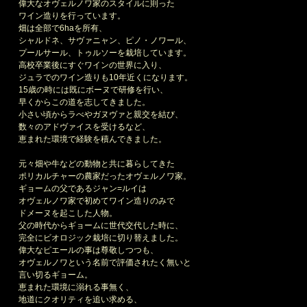
偉大なオヴェルノワ家のスタイルに則った
ワイン造りを行っています。
畑は全部で6haを所有、
シャルドネ、サヴァニャン、ピノ・ノワール、
プールサール、トゥルソーを栽培しています。
高校卒業後にすぐワインの世界に入り、
ジュラでのワイン造りも10年近くになります。
15歳の時には既にボーヌで研修を行い、
早くからこの道を志してきました。
小さい頃からラべやガヌヴァと親交を結び、
数々のアドヴァイスを受けるなど、
恵まれた環境で経験を積んできました。
元々畑や牛などの動物と共に暮らしてきた
ポリカルチャーの農家だったオヴェルノワ家。
ギョームの父であるジャン=ルイは
オヴェルノワ家で初めてワイン造りのみで
ドメーヌを起こした人物。
父の時代からギョームに世代交代した時に、
完全にビオロジック栽培に切り替えました。
偉大なピエールの事は尊敬しつつも、
オヴェルノワという名前で評価されたく無いと
言い切るギョーム。
恵まれた環境に溺れる事無く、
地道にクオリティを追い求める、