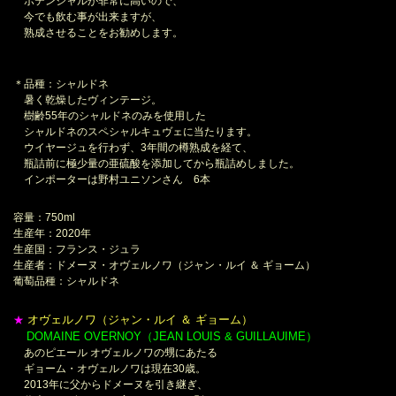
ポテンシャルが非常に高いので、
今でも飲む事が出来ますが、
熟成させることをお勧めします。
＊品種：シャルドネ
暑く乾燥したヴィンテージ。
樹齢55年のシャルドネのみを使用した
シャルドネのスペシャルキュヴェに当たります。
ウイヤージュを行わず、3年間の樽熟成を経て、
瓶詰前に極少量の亜硫酸を添加してから瓶詰めしました。
インポーターは野村ユニソンさん 6本
容量：750ml
生産年：2020年
生産国：フランス・ジュラ
生産者：ドメーヌ・オヴェルノワ（ジャン・ルイ ＆ ギョーム）
葡萄品種：シャルドネ
オヴェルノワ（ジャン・ルイ ＆ ギョーム）
★
DOMAINE OVERNOY（JEAN LOUIS & GUILLAUIME）
＊
あのピエール オヴェルノワの甥にあたる
ギョーム・オヴェルノワは現在30歳。
2013年に父からドメーヌを引き継ぎ、