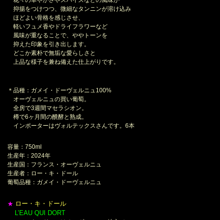
抑揚をつけつつ、微細なタンニンが溶け込み
ほどよい骨格を感じさせ、
軽いフュメ香やドライフラワーなど
風味が重なることで、ややトーンを
抑えた印象を引き出します。
どこか素朴で無垢な愛らしさと
上品な様子を兼ね備えた仕上がりです。
＊品種：ガメイ・ドーヴェルニュ100%
オーヴェルニュの買い葡萄。
全房で3週間マセラシオン。
樽で6ヶ月間の醗酵と熟成。
インポーターはヴォルテックスさんです。6本
容量：750ml
生産年：2024年
生産国：フランス・オーヴェルニュ
生産者：ロー・キ・ドール
葡萄品種：ガメイ・ドーヴェルニュ
ロー・キ・ドール
★
L’EAU QUI DORT