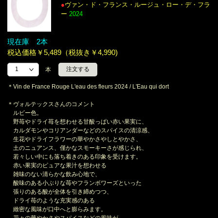
●
ヴァン・ド・フランス・ルージュ・ロー・デ・フラ
ー
2024
現在庫 2本
税込価格￥5,489（税抜き￥4,990)
本
＊Vin de France Rouge L'eau des fleurs 2024 / L'Eau qui dort
＊ヴォルテックスさんのコメント
ルビー色。
野苺やドライ苺を想わせる甘酸っぱい赤い果実に、
カルダモンやコリアンダーなどのスパイスの清涼感、
生花やドライフラワーの華やかさやしとやかさ、
土のニュアンス、僅かなスモーキーさが感じられ、
若々しい中にも落ち着きのある印象を受けます。
赤い果実のピュアな果汁を想わせる
雑味のない清らかな飲み心地で、
酸味のある小ぶりな苺やフランボワーズといった
張りのある酸が全体を引き締めつつ、
ドライ苺のような充実感のある
緻密な風味が口中へと膨らみます。
花々の華やかさやスパイスなどの風味が