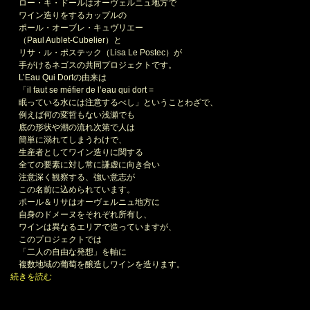
＊
ロー・キ・ドールはオーヴェルニュ地方で
ワイン造りをするカップルの
ポール・オーブレ・キュヴリエー
（Paul Aublet-Cubelier）と
リサ・ル・ポステック（Lisa Le Postec）が
手がけるネゴスの共同プロジェクトです。
L’Eau Qui Dortの由来は
「il faut se méfier de l’eau qui dort =
眠っている水には注意するべし」ということわざで、
例えば何の変哲もない浅瀬でも
底の形状や潮の流れ次第で人は
簡単に溺れてしまうわけで、
生産者としてワイン造りに関する
全ての要素に対し常に謙虚に向き合い
注意深く観察する、強い意志が
この名前に込められています。
ポール＆リサはオーヴェルニュ地方に
自身のドメーヌをそれぞれ所有し、
ワインは異なるエリアで造っていますが、
このプロジェクトでは
「二人の自由な発想」を軸に
複数地域の葡萄を醸造しワインを造ります。
続きを読む