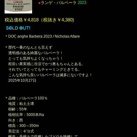
●
ランゲ・バルベーラ
2023
税込価格￥4,818（税抜き￥4,380)
＊DOC anghe Barbera 2023 / Nicholas Altare
＊歴代一番のなんとも言えず
透明感のある綺麗なバルベーラ！
とっても気持ちよくなっちゃう！
程良い果実感に冷涼でかつ奥もちゃんとある、
それでいてとってもチャーミングときてる。
こんな気持ち良いバルベーラは滅多にないですよ！
2025年10月27日
＊品種：バルベーラ100％
地質：粘土土壌
樹齢：55年
植樹比率：5000本/ha
向き：西
標高：300～350m
剪定法：ギヨ式
醸造：手摘みで収穫したブドウを除梗して、