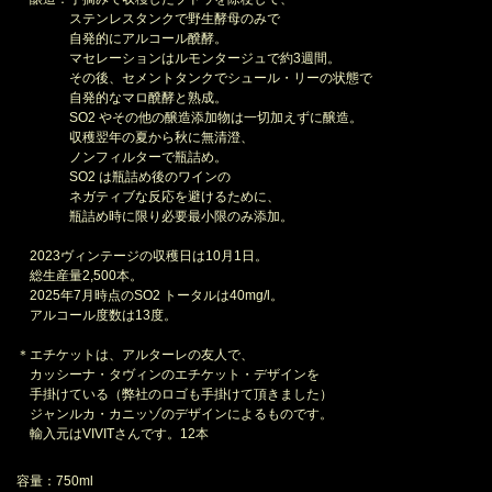
ステンレスタンクで野生酵母のみで
自発的にアルコール醗酵。
マセレーションはルモンタージュで約3週間。
その後、セメントタンクでシュール・リーの状態で
自発的なマロ醗酵と熟成。
SO2 やその他の醸造添加物は一切加えずに醸造。
収穫翌年の夏から秋に無清澄、
ノンフィルターで瓶詰め。
SO2 は瓶詰め後のワインの
ネガティブな反応を避けるために、
瓶詰め時に限り必要最小限のみ添加。
2023ヴィンテージの収穫日は10月1日。
総生産量2,500本。
2025年7月時点のSO2 トータルは40mg/l。
アルコール度数は13度。
＊エチケットは、アルターレの友人で、
カッシーナ・タヴィンのエチケット・デザインを
手掛けている（弊社のロゴも手掛けて頂きました）
ジャンルカ・カニッゾのデザインによるものです。
輸入元はVIVITさんです。12本
容量：750ml