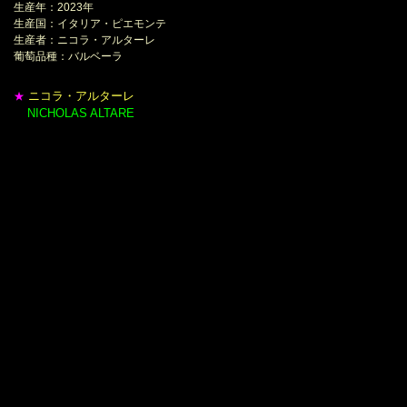
生産年：2023年
生産国：イタリア・ピエモンテ
生産者：ニコラ・アルターレ
葡萄品種：バルベーラ
ニコラ・アルターレ
★
NICHOLAS ALTARE
＊
モダン・バローロの創始者エリオ・アルターレが
1970年代後半に醸造に新樽導入して、革命を起こしてから40年。
伝統派と改革派が切磋琢磨した時代を経て、伝統派の⼤御所達の逝去、
バローロ・ボーイズの解散と時は流れ、
今、ピエモンテのワイン界は⼤きく変貌しています。
そんな中、エリオ・アルターレの甥、
ニコラ・アルターレがワイン造りを始めました。
ニコラは、2005年に僅か15歳で家業のブドウ栽培を引き継ぎました。
ニコラは父を病気に陥れた農薬の使用を止め、
栽培を完全にビオロジックに転換しました。
しかし、カンティーナでは父の時代から2014年まで
全てのブドウを売却していました。
ニコラは⾃分の理想とするワインを求め
プリンチピアーノの下で修⾏を始めました。
こうして経験を積んだニコラは2015年、
遂に⾃⾝の⼿でワインを醸造したのです。
彼が目指したのは農薬や醸造添加物などを