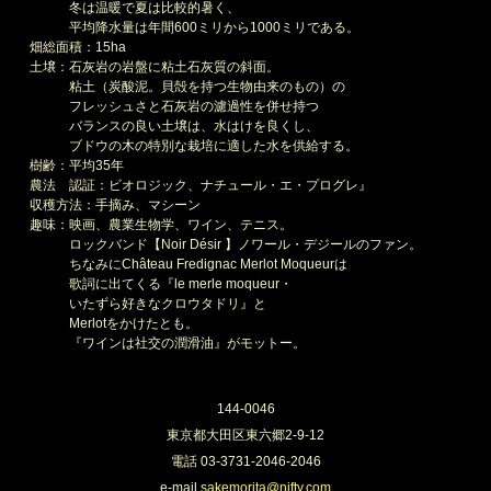
冬は温暖で夏は比較的暑く、
平均降水量は年間600ミリから1000ミリである。
畑総面積：15ha
土壌：石灰岩の岩盤に粘土石灰質の斜面。
粘土（炭酸泥。貝殻を持つ生物由来のもの）の
フレッシュさと石灰岩の濾過性を併せ持つ
バランスの良い土壌は、水はけを良くし、
ブドウの木の特別な栽培に適した水を供給する。
樹齢：平均35年
農法 認証：ビオロジック、ナチュール・エ・プログレ』
収穫方法：手摘み、マシーン
趣味：映画、農業生物学、ワイン、テニス。
ロックバンド【Noir Désir 】ノワール・デジールのファン。
ちなみにChâteau Fredignac Merlot Moqueurは
歌詞に出てくる『le merle moqueur・
いたずら好きなクロウタドリ』と
Merlotをかけたとも。
『ワインは社交の潤滑油』がモットー。
144-0046
東京都大田区東六郷2-9-12
電話 03-3731-2046-2046
e-mail
sakemorita@nifty.com