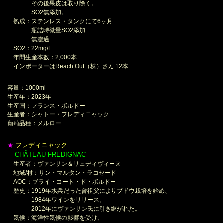
その後果皮は取り除く。
SO2無添加。
熟成：ステンレス・タンクにて6ヶ月
瓶詰時微量SO2添加
無濾過
SO2：22mg/L
年間生産本数：2,000本
インポーターはReach Out（株）さん 12本
容量：1000ml
生産年：2023年
生産国：フランス・ボルドー
生産者：シャトー・フレディニャック
葡萄品種：メルロー
フレディニャック
★
CHÂTEAU FREDIGNAC
＊
生産者：ヴァンサン＆リュディヴィーヌ
地域/村：サン・マルタン・ラコセード
AOC：ブライ・コート・ド・ボルドー
歴史：1919年水兵だった曾祖父によりブドウ栽培を始め、
1984年ワインをリリース。
2012年にヴァンサン氏に引き継がれた。
気候：海洋性気候の影響を受け、