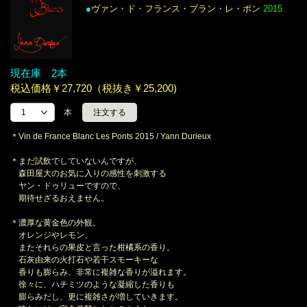
●
ヴァン・ド・フランス・ブラン・レ・ポン
2015
現在庫 2本
税込価格￥27,720（税抜き￥25,200)
本
＊Vin de France Blanc Les Ponts 2015 / Yann Durieux
＊まだ試飲でしていないんですが、
森田屋大のお気に入りの感性を刺激する
ヤン・ドゥリューですので、
期待せざるおえません。
＊濃厚な黄金色の外観。
オレンジやレモン、
またそれらの果皮と言った柑橘系の香り。
石灰由来の火打石や若干スモーキーな
香りも膨らみ、非常に複雑な香りが溢れます。
徐々に、ハチミツのような凝縮した香りも
膨らみだし、更に複雑さが増していきます。