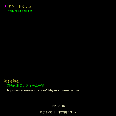
ヤン・ドゥリュー
★
YANN DURIEUX
＊
ヤン ドゥリューは、オート・コート・ド ニュイのエリアで
ニュイ・サン・ジョルジュとアロース・コルトンの
間に位置するヴィレ＝ラ＝フェイ村を中心に
ワイン作りに取り組む才能溢れた若きヴィニュロンです。
2010年がデビューとなるヴィンテージで、3haほどの広さの畑から
革命的なワインを生み出しています。
ジュアリン ギュイヨの下で7年間ワイン造りを学び、
その後、DRC社の共同経営者としても知られるアンリ・フレデリック・ロ
ック氏の
ドメーヌ・プリューレ・ロックで2008年から栽培を担当しています。
彼は、自身のワインをリリースするようになってからも
プリューレ・ロックでの仕事を続けていて、ロックでの仕事を終えた後や
休日などを利用してブドウを育て、ワイン造りに取り組む情熱ある生産者
です。
続きを読む
過去の取扱いアイテム一覧
https://www.sakemorita.com/old/yanndurieux_a.html
144-0046
東京都大田区東六郷2-9-12