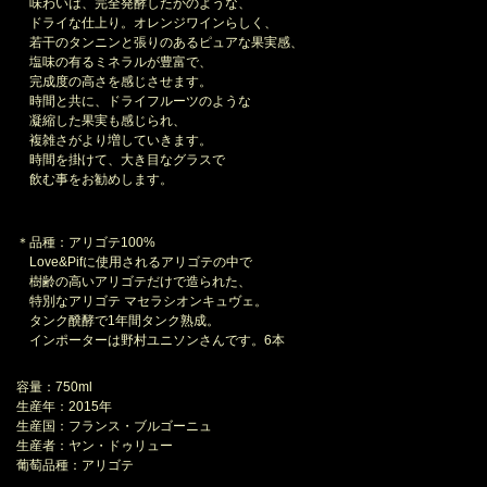
味わいは、完全発酵したかのような、
ドライな仕上り。オレンジワインらしく、
若干のタンニンと張りのあるピュアな果実感、
塩味の有るミネラルが豊富で、
完成度の高さを感じさせます。
時間と共に、ドライフルーツのような
凝縮した果実も感じられ、
複雑さがより増していきます。
時間を掛けて、大き目なグラスで
飲む事をお勧めします。
＊品種：アリゴテ100%
Love&Pifに使用されるアリゴテの中で
樹齢の高いアリゴテだけで造られた、
特別なアリゴテ マセラシオンキュヴェ。
タンク醗酵で1年間タンク熟成。
インポーターは野村ユニソンさんです。6本
容量：750ml
生産年：2015年
生産国：フランス・ブルゴーニュ
生産者：ヤン・ドゥリュー
葡萄品種：アリゴテ