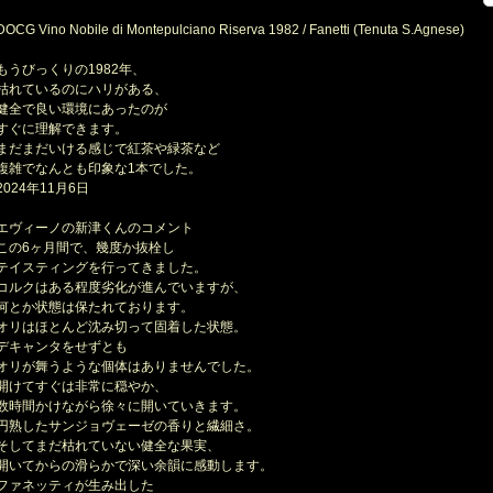
OCG Vino Nobile di Montepulciano Riserva 1982 / Fanetti (Tenuta S.Agnese)
もうびっくりの1982年、
れているのにハリがある、
全で良い環境にあったのが
ぐに理解できます。
だまだいける感じで紅茶や緑茶など
雑でなんとも印象な1本でした。
024年11月6日
ヴィーノの新津くんのコメント
の6ヶ月間で、幾度か抜栓し
イスティングを行ってきました。
ルクはある程度劣化が進んでいますが、
とか状態は保たれております。
リはほとんど沈み切って固着した状態。
キャンタをせずとも
リが舞うような個体はありませんでした。
けてすぐは非常に穏やか、
時間かけながら徐々に開いていきます。
熟したサンジョヴェーゼの香りと繊細さ。
してまだ枯れていない健全な果実、
いてからの滑らかで深い余韻に感動します。
ァネッティが生み出した