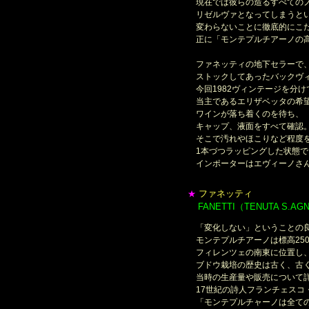
現在では彼らの造るすべての
リゼルヴァとなってしまうとい
変わらないことに徹底的にこ
正に「モンテプルチアーノの高
ファネッティの地下セラーで
ストックしてあったバックヴィ
今回1982ヴィンテージを分け
当主であるエリザベッタの希
ワインが落ち着くのを待ち、
キャップ、液面をすべて確認
そこで汚れやほこりなど程度
1本づつラッピングした状態で
インポーターはエヴィーノさん
ファネッティ
★
FANETTI（TENUTA S.AG
＊
「変化しない」ということの
モンテプルチアーノは標高250
フィレンツェの南東に位置し、
ブドウ栽培の歴史は古く、古く
当時の生産量や販売について詳
17世紀の詩人フランチェスコ
「モンテプルチャーノは全ての