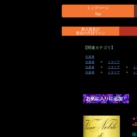
トップページ
Top
新入荷及び
過去の月別ワイン
【関連カテゴリ】
生産者
生産者
イタリア
生産者
イタリア
ト
生産者
イタリア
ト
★
●
現