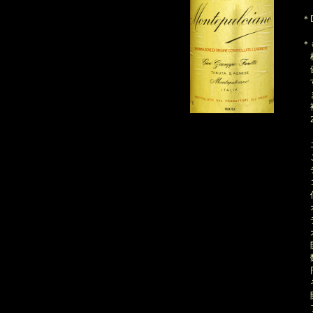
＊D
＊
枯
健
す
ま
複
2
エ
こ
テ
コ
何
オ
デ
オ
開
数
円
そ
開
フ