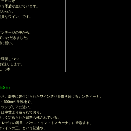
ノービレが
う矛盾が生じています。
だわった、
貴なワイン」です。
、
ンテージの中から、
ていただきました。
望に従い、
。
を確認しつつ
お送りします。
。6本
NESE）
良さ、歴史に裏付けられたワイン造りを貫き続けるカンティーナ。
～600mの丘陵地で、
ウンブリアに近い。
は中世より造られており、
しく定められた資料も残されている。
・レディの著書「バッコ・イン・トスカーナ」に登場する、
ワインの王」という記述や、