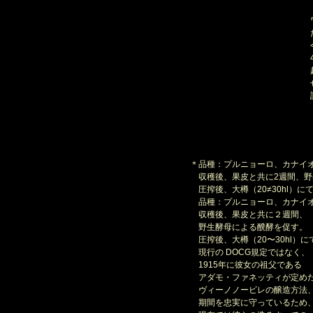
「
ワ
た
今
4
越
ぜ
記
＊品種：プルニョーロ、カナイ
収穫後、果皮と共に2週間、野
圧搾後、大樽（20≠30hl）に
品種：プルニョーロ、カナイオ
収穫後、果皮と共に２週間、
野生酵母による醗酵を促す。
圧搾後、大樽（20〜30hl）に
現行の DOCG規定ではなく、
1915年に彼女の祖父である
アダモ・ファネッティが定め
ヴィーノノービレの醸造方法
期間を忠実に守っているため