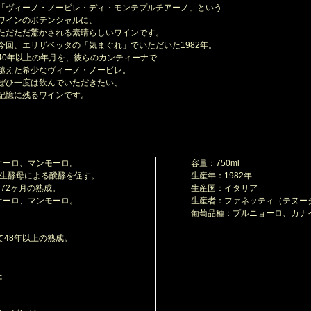
ヴィーノ・ノービレ・ディ・モンテプルチアーノ」という
インのポテンシャルに、
だただ驚かされる素晴らしいワインです。
回、エリザベッタの「気まぐれ」でいただいた1982年。
0年以上の年月を、彼らのカンティーナで
えた希少なヴィーノ・ノービレ。
ひ一度は飲んでいただきたい、
憶に残るワインです。
オーロ、マンモーロ。
容量：750ml
生酵母による醗酵を促す。
生産年：1982年
て72ヶ月の熟成。
生産国：イタリア
ーロ、マンモーロ。
生産者：ファネッティ（テヌー
葡萄品種：プルニョーロ、カナ
て48年以上の熟成。
た
、
、