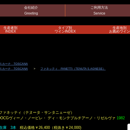
会社紹介
ご利用方法
Greeting
Service
生産者別
タイプ別
生産地別
INDEX
ワインINDEX
お薦めワイン
スカーナ TOSCANA
スカーナ TOSCANA
ファネッティ FANETTI（TENUTA S.AGNESE）
ファネッティ（テヌータ・サンタニェーゼ）
DOCGヴィーノ・ノービレ・ ディ・モンテプルチアーノ・リゼルヴァ
1982
在庫 3本
税込価格￥26,400（税抜き￥24,000)