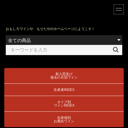
電話 03-3731-2046
e-mail
sakemorita@nifty.com
MAP
営業時間 AM 12:00 〜 PM8:00
おもしろワインや もりたやのホームページにようこそ！
実店舗の定休日 日曜、月曜日
＊ホームページからのご注文は常時受け付けています。
更新日は
2026年07月22日
です。
■
は定休日です。
■
は午後2時頃からの営業。
新入荷及び
過去の月別ワイン
ワイン
店主のアート
生産者INDEX
2026年8月
タイプ別
ワインINDEX
日
月
火
水
木
金
土
1
生産地別
お薦めワイン
2
3
4
5
6
7
8