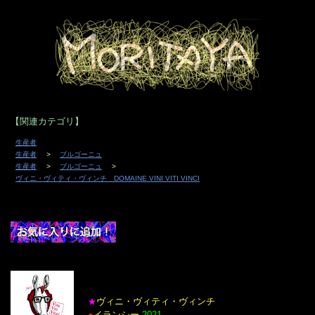
9
10
11
12
13
14
15
16
17
18
19
20
21
22
23
24
25
26
27
28
29
30
31
【関連カテゴリ】
生産者
生産者
ブルゴーニュ
生産者
ブルゴーニュ
ヴィニ・ヴィティ・ヴィンチ DOMAINE VINI VITI VINCI
ヴィニ・ヴィティ・ヴィンチ
★
●
イランシー
2021