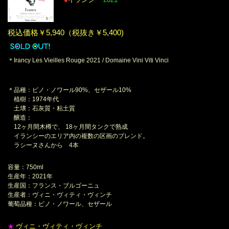
税込価格￥5,940（税抜き￥5,400)
＊Irancy Les Vieilles Rouge 2021 / Domaine Vini Viti Vinci
＊品種：ピノ・ノワール90%、セザール10%
植樹：1974年代
土壌：石灰質・粘土質
醸造：
12ヶ月間木樽で、 18ヶ月間タンクで熟成
イランシーのエリア内の複数の区画のブレンド。
ラシーヌさんから 4本
容量：750ml
生産年：2021年
生産国：フランス・ブルゴーニュ
生産者：ヴィニ・ヴィティ・ヴィンチ
葡萄品種：ピノ・ノワール、セザール
ヴィニ・ヴィティ・ヴィンチ
★