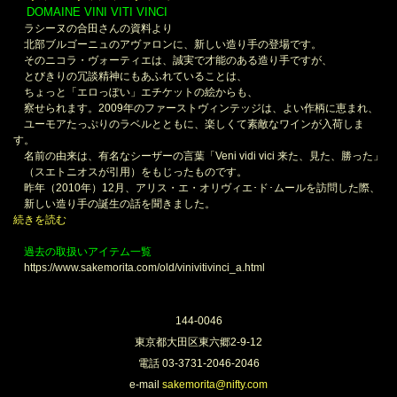
DOMAINE VINI VITI VINCI
＊
ラシーヌの合田さんの資料より
北部ブルゴーニュのアヴァロンに、新しい造り手の登場です。
そのニコラ・ヴォーティエは、誠実で才能のある造り手ですが、
とびきりの冗談精神にもあふれていることは、
ちょっと「エロっぽい」エチケットの絵からも、
察せられます。2009年のファーストヴィンテッジは、よい作柄に恵まれ、
ユーモアたっぷりのラベルとともに、楽しくて素敵なワインが入荷しま
す。
名前の由来は、有名なシーザーの言葉「Veni vidi vici 来た、見た、勝った」
（スエトニオスが引用）をもじったものです。
昨年（2010年）12月、アリス・エ・オリヴィエ･ド･ムールを訪問した際、
新しい造り手の誕生の話を聞きました。
続きを読む
過去の取扱いアイテム一覧
https://www.sakemorita.com/old/vinivitivinci_a.html
144-0046
東京都大田区東六郷2-9-12
電話 03-3731-2046-2046
e-mail
sakemorita@nifty.com