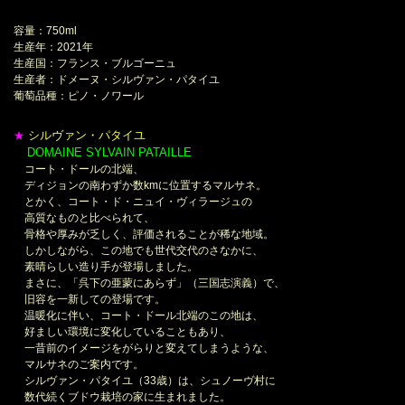
容量：750ml
生産年：2021年
生産国：フランス・ブルゴーニュ
生産者：ドメーヌ・シルヴァン・パタイユ
葡萄品種：ピノ・ノワール
シルヴァン・パタイユ
★
DOMAINE SYLVAIN PATAILLE
＊
コート・ドールの北端、
ディジョンの南わずか数kmに位置するマルサネ。
とかく、コート・ド・ニュイ・ヴィラージュの
高質なものと比べられて、
骨格や厚みが乏しく、評価されることが稀な地域。
しかしながら、この地でも世代交代のさなかに、
素晴らしい造り手が登場しました。
まさに、「呉下の亜蒙にあらず」（三国志演義）で、
旧容を一新しての登場です。
温暖化に伴い、コート・ドール北端のこの地は、
好ましい環境に変化していることもあり、
一昔前のイメージをがらりと変えてしまうような、
マルサネのご案内です。
シルヴァン・パタイユ（33歳）は、シュノーヴ村に
数代続くブドウ栽培の家に生まれました。