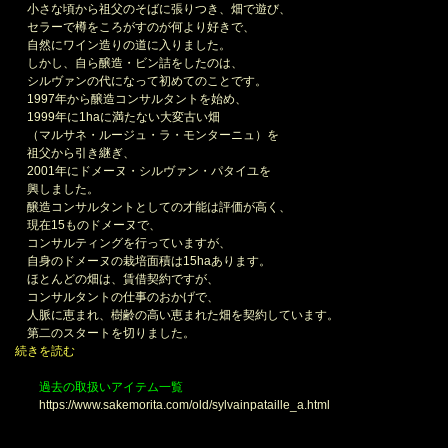
小さな頃から祖父のそばに張りつき、畑で遊び、
セラーで樽をころがすのが何より好きで、
自然にワイン造りの道に入りました。
しかし、自ら醸造・ビン詰をしたのは、
シルヴァンの代になって初めてのことです。
1997年から醸造コンサルタントを始め、
1999年に1haに満たない大変古い畑
（マルサネ・ルージュ・ラ・モンターニュ）を
祖父から引き継ぎ、
2001年にドメーヌ・シルヴァン・パタイユを
興しました。
醸造コンサルタントとしての才能は評価が高く、
現在15ものドメーヌで、
コンサルティングを行っていますが、
自身のドメーヌの栽培面積は15haあります。
ほとんどの畑は、賃借契約ですが、
コンサルタントの仕事のおかげで、
人脈に恵まれ、樹齢の高い恵まれた畑を契約しています。
第二のスタートを切りました。
続きを読む
過去の取扱いアイテム一覧
https://www.sakemorita.com/old/sylvainpataille_a.html