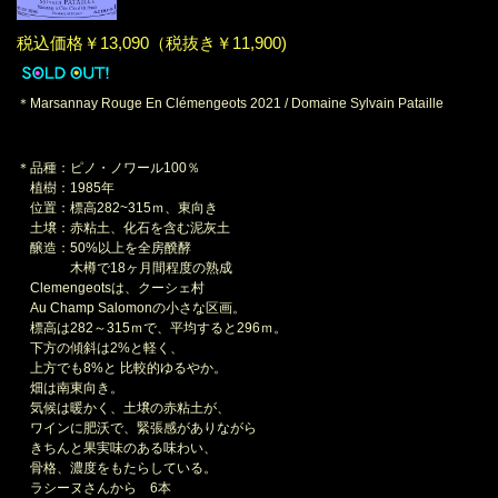
税込価格￥13,090（税抜き￥11,900)
＊Marsannay Rouge En Clémengeots 2021 / Domaine Sylvain Pataille
＊品種：ピノ・ノワール100％
植樹：1985年
位置：標高282~315ｍ、東向き
土壌：赤粘土、化石を含む泥灰土
醸造：50%以上を全房醗酵
木樽で18ヶ月間程度の熟成
Clemengeotsは、クーシェ村
Au Champ Salomonの小さな区画。
標高は282～315ｍで、平均すると296ｍ。
下方の傾斜は2%と軽く、
上方でも8%と 比較的ゆるやか。
畑は南東向き。
気候は暖かく、土壌の赤粘土が、
ワインに肥沃で、緊張感がありながら
きちんと果実味のある味わい、
骨格、濃度をもたらしている。
ラシーヌさんから 6本