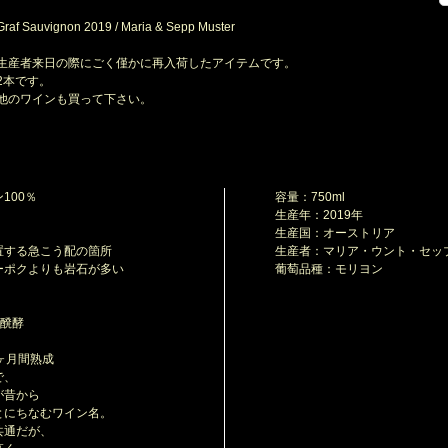
raf Sauvignon 2019 / Maria & Sepp Muster
生産者来日の際にごく僅かに再入荷したアイテムです。
本です。
のワインも買って下さい。
100％
容量：750ml
生産年：2019年
生産国：オーストリア
る急こう配の箇所
生産者：マリア・ウント・セッ
ポクよりも岩石が多い
葡萄品種：モリヨン
で醗酵
3ヶ月間熟成
で、
が昔から
にちなむワイン名。
共通だが、