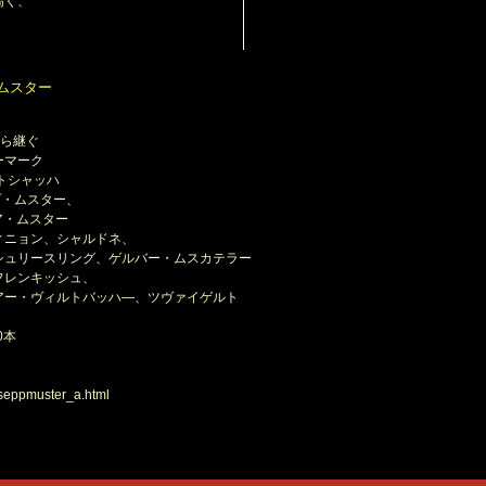
高く、
。
ムスター
から継ぐ
ーマーク
イトシャッハ
ップ・ムスター、
ア・ムスター
ニョン、シャルドネ、
ング、ゲルバー・ムスカテラー
ンキッシュ、
トバッハ―、ツヴァイゲルト
0本
/seppmuster_a.html