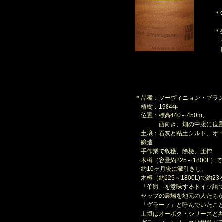
＊G
＊
2
他
＊品種：ソーヴィニョン・ブラン
植樹：1984年
位置：標高440～450m、
西向き、畑の中腹に位置す
土壌：石灰と粘土シルト、オー
醸造
手作業で収穫、除梗、圧搾
木樽（容量約225～1800L）
約10ヶ月後に澱引きし、
木樽（約225～1800L)で約2
「伯爵」を意味するドイツ語
セップの農場を地元の人たち
「グラーフ」と呼んでいたこと
土壌はオーポク・シリーズと