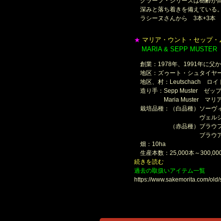
グラーフ・シリーズは樹齢が
深みと落ち着きを備えている
ラシーヌさんから 3本+3本
マリア・ウント・セップ・
★
MARIA & SEPP MUSTER
＊
創業：1978年、1991年に父
地区：ズゥート・シュタイヤ
地区、村：Leutschach ロ
造り手：Sepp Muster ゼ
Maria Muster マリ
栽培品種：（白品種）ソーヴィ
ヴェルシュリースリ
（赤品種）ブラウフレ
ブラウアー・ヴィル
畑：10ha
生産本数：25,000本～300,00
続きを読む
過去の取扱いアイテム一覧
https://www.sakemorita.com/old