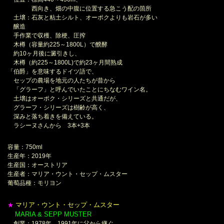
西向き、畑の中腹に位置する急こう配の箇所
土壌：石灰と粘土シルト、オーポクよりも岩石が多い
醸造
手作業で収穫、除梗、圧搾
木樽（容量約225～1800L）で醗酵
約10ヶ月後に澱引きし、
木樽（約225～1800L)で約23ヶ月間熟成
「伯爵」を意味するドイツ語で、
セップの農場を地元の人たちが昔から
「グラーフ」と呼んでいたことにちなむワイン名。
土壌はオーポク・シリーズと共通だが、
グラーフ・シリーズは樹齢が高く、
深みと落ち着きを備えている。
ラシーヌさんから 3本+3本
容量：750ml
生産年：2019年
生産国：オーストリア
生産者：マリア・ウント・セップ・ムスター
葡萄品種：モリヨン
マリア・ウント・セップ・ムスター
★
MARIA & SEPP MUSTER
＊
創業：1978年、1991年に父から継ぐ