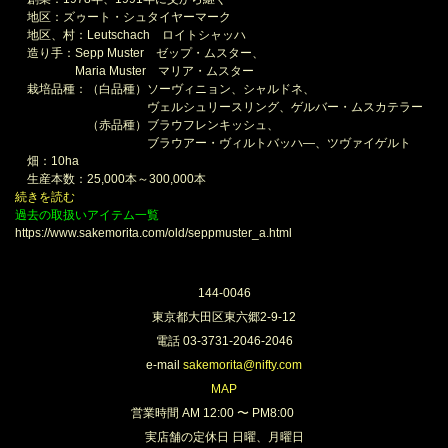
地区：ズゥート・シュタイヤーマーク
地区、村：Leutschach ロイトシャッハ
造り手：Sepp Muster ゼップ・ムスター、
Maria Muster マリア・ムスター
栽培品種：（白品種）ソーヴィニョン、シャルドネ、
ヴェルシュリースリング、ゲルバー・ムスカテラー
（赤品種）ブラウフレンキッシュ、
ブラウアー・ヴィルトバッハ―、ツヴァイゲルト
畑：10ha
生産本数：25,000本～300,000本
続きを読む
過去の取扱いアイテム一覧
https://www.sakemorita.com/old/seppmuster_a.html
144-0046
東京都大田区東六郷2-9-12
電話 03-3731-2046-2046
e-mail
sakemorita@nifty.com
MAP
営業時間 AM 12:00 〜 PM8:00
実店舗の定休日 日曜、月曜日