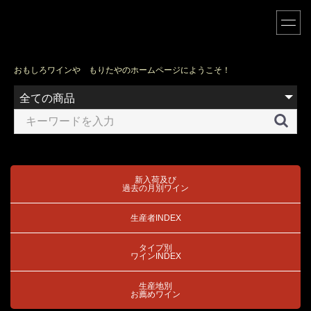
23
24
25
26
27
28
29
30
31
おもしろワインや もりたやのホームページにようこそ！
新入荷及び
過去の月別ワイン
生産者INDEX
タイプ別
ワインINDEX
生産地別
お薦めワイン