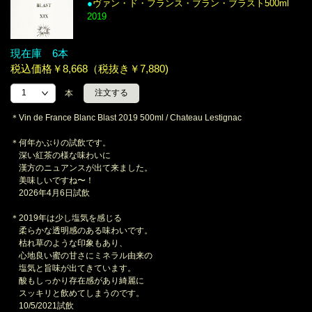
●
ヴァン・ド・フランス・ブラン・ブラスト500ml
2019
現在庫 6本
税込価格￥8,668（税抜き￥7,880)
本
＊Vin de France Blanc Blast 2019 500ml / Chateau Lestignac
＊何年かぶりの試飲です。
深い紅茶の様な味わいに
漢方のニュアンスが出て来ました。
美味しいですね〜！
2026年4月6日試飲
＊2019年は少し塩気を感じる
柔らかな透明感のある味わいです。
枯れ草のような印象もあり、
心地良い蜜の甘さにミネラル由来の
塩気と旨味が出てきています。
酸もしっかり存在感があり綺麗に
スッキリと飲めてしまうのです。
10/5/2021試飲