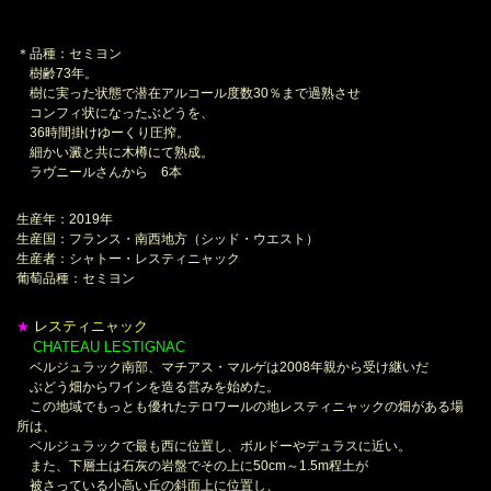
＊品種：セミヨン
樹齢73年。
樹に実った状態で潜在アルコール度数30％まで過熟させ
コンフィ状になったぶどうを、
36時間掛けゆーくり圧搾。
細かい澱と共に木樽にて熟成。
ラヴニールさんから 6本
生産年：2019年
生産国：フランス・南西地方（シッド・ウエスト）
生産者：シャトー・レスティニャック
葡萄品種：セミヨン
レスティニャック
★
CHATEAU LESTIGNAC
＊
ベルジュラック南部、マチアス・マルゲは2008年親から受け継いだ
ぶどう畑からワインを造る営みを始めた。
この地域でもっとも優れたテロワールの地レスティニャックの畑がある場
所は、
ベルジュラックで最も西に位置し、ボルドーやデュラスに近い。
また、下層土は石灰の岩盤でその上に50cm～1.5m程土が
被さっている小高い丘の斜面上に位置し、