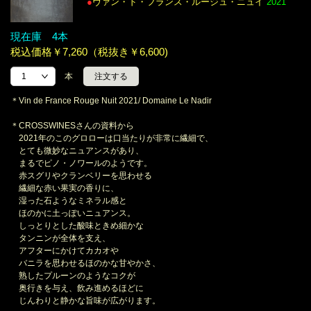
●
ヴァン・ド・フランス・ルージュ・ニュイ
2021
現在庫 4本
税込価格￥7,260（税抜き￥6,600)
本
＊Vin de France Rouge Nuit 2021/ Domaine Le Nadir
＊CROSSWINESさんの資料から
2021年のこのグロローは口当たりが非常に繊細で、
とても微妙なニュアンスがあり、
まるでピノ・ノワールのようです。
赤スグリやクランベリーを思わせる
繊細な赤い果実の香りに、
湿った石ようなミネラル感と
ほのかに土っぽいニュアンス。
しっとりとした酸味ときめ細かな
タンニンが全体を支え、
アフターにかけてカカオや
バニラを思わせるほのかな甘やかさ、
熟したプルーンのようなコクが
奥行きを与え、飲み進めるほどに
じんわりと静かな旨味が広がります。