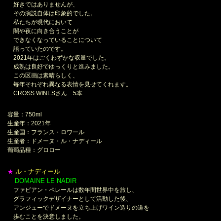
好きではありませんが、
その演説自体は印象的でした。
私たちが現代において
闇や夜に向き合うことが
できなくなっていることについて
語っていたのです。
2021年はごくわずかな収量でした。
成熟は良好でゆっくりと進みました。
この区画は素晴らしく、
毎年それぞれ異なる表情を見せてくれます。
CROSS WINESさん 5本
容量：750ml
生産年：2021年
生産国：フランス・ロワール
生産者：ドメーヌ・ル・ナディール
葡萄品種：グロロー
ル・ナディール
★
DOMAINE LE NADIR
＊
ファビアン・ペレールは数年間世界中を旅し、
グラフィックデザイナーとして活動した後、
アンジューでドメーヌを立ち上げワイン造りの道を
歩むことを決意しました。