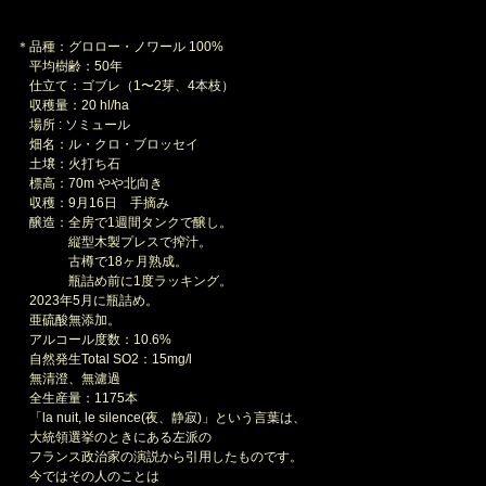
＊品種：グロロー・ノワール 100%
平均樹齢：50年
仕立て：ゴブレ（1〜2芽、4本枝）
収穫量：20 hl/ha
場所 : ソミュール
畑名：ル・クロ・ブロッセイ
土壌：火打ち石
標高：70m やや北向き
収穫：9月16日 手摘み
醸造：全房で1週間タンクで醸し。
縦型木製プレスで搾汁。
古樽で18ヶ月熟成。
瓶詰め前に1度ラッキング。
2023年5月に瓶詰め。
亜硫酸無添加。
アルコール度数：10.6%
自然発生Total SO2：15mg/l
無清澄、無濾過
全生産量：1175本
「la nuit, le silence(夜、静寂)」という言葉は、
大統領選挙のときにある左派の
フランス政治家の演説から引用したものです。
今ではその人のことは