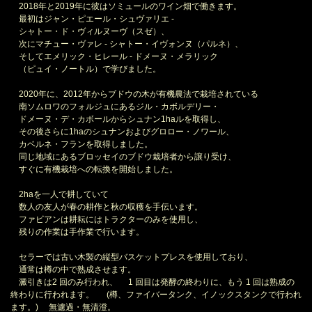
2018年と2019年に彼はソミュールのワイン畑で働きます。
最初はジャン・ピエール・シュヴァリエ -
シャトー・ド・ヴィルヌーヴ（スゼ）、
次にマチュー・ヴァレ - シャトー・イヴォンヌ（パルネ）、
そしてエメリック・ヒレール - ドメーヌ・メラリック
（ピュイ・ノートル）で学びました。
2020年に、2012年からブドウの木が有機農法で栽培されている
南ソムロワのフォルジュにあるジル・カボルデリー・
ドメーヌ・デ・カボールからシュナン1haルを取得し、
その後さらに1haのシュナンおよびグロロー・ノワール、
カベルネ・フランを取得しました。
同じ地域にあるブロッセイのブドウ栽培者から譲り受け、
すぐに有機栽培への転換を開始しました。
2haを一人で耕していて
数人の友人が春の耕作と秋の収穫を手伝います。
ファビアンは耕耘にはトラクターのみを使用し、
残りの作業は手作業で行います。
セラーでは古い木製の縦型バスケットプレスを使用しており、
通常は樽の中で熟成させます。
澱引きは2 回のみ行われ、 1 回目は発酵の終わりに、もう 1 回は熟成の
終わりに行われます。 (樽、ファイバータンク、イノックスタンクで行われ
ます。) 無濾過・無清澄。