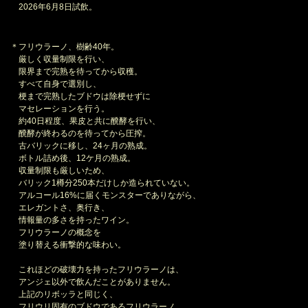
2026年6月8日試飲。
＊フリウラーノ、樹齢40年。
厳しく収量制限を行い、
限界まで完熟を待ってから収穫。
すべて自身で選別し、
梗まで完熟したブドウは除梗せずに
マセレーションを行う。
約40日程度、果皮と共に醗酵を行い、
醗酵が終わるのを待ってから圧搾。
古バリックに移し、24ヶ月の熟成。
ボトル詰め後、12ケ月の熟成。
収量制限も厳しいため、
バリック1樽分250本だけしか造られていない。
アルコール16%に届くモンスターでありながら、
エレガントさ、奥行き、
情報量の多さを持ったワイン。
フリウラーノの概念を
塗り替える衝撃的な味わい。
これほどの破壊力を持ったフリウラーノは、
アンジェ以外で飲んだことがありません。
上記のリボッラと同じく、
フリウリ固有のブドウであるフリウラーノ。