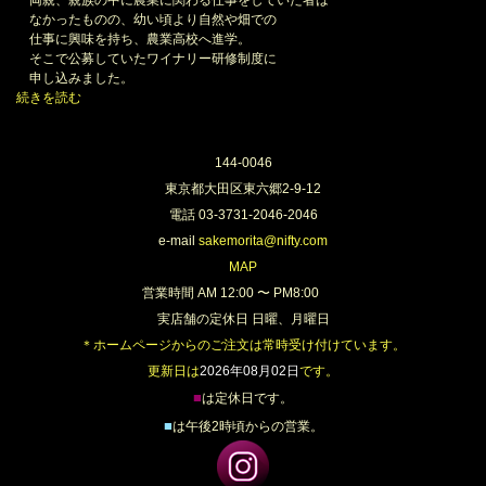
両親、親族の中に農業に関わる仕事をしていた者は
なかったものの、幼い頃より自然や畑での
仕事に興味を持ち、農業高校へ進学。
そこで公募していたワイナリー研修制度に
申し込みました。
続きを読む
144-0046
東京都大田区東六郷2-9-12
電話 03-3731-2046-2046
e-mail
sakemorita@nifty.com
MAP
営業時間 AM 12:00 〜 PM8:00
実店舗の定休日 日曜、月曜日
＊ホームページからのご注文は常時受け付けています。
更新日は
2026年08月02日
です。
■
は定休日です。
■
は午後2時頃からの営業。