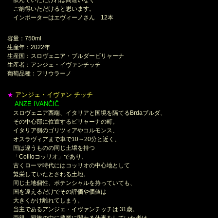
飲んでいただければ間違いなく
ご納得いただけると思います。
インポーターはエヴィーノさん 12本
容量：750ml
生産年：2022年
生産国：スロヴェニア・ブルダービリャーナ
生産者：アンジェ・イヴァンチッチ
葡萄品種：フリウラーノ
アンジェ・イヴァン チッチ
★
ANZE IVANČIČ
＊
スロヴェニア西端、イタリアと国境を隔てるBrdaブルダ、
その中心部に位置するビリャーナの町。
イタリア側のゴリツィアやコルモンス、
オスラヴィアまで車で10～20分と近く、
国は違うものの同じ土壌を持つ
「Collioコッリオ」であり、
古くローマ時代にはコッリオの中心地として
繁栄していたとされる土地。
同じ土地個性、ポテンシャルを持っていても、
国を違えるだけでその評価や価値は
大きくかけ離れてしまう。
当主であるアンジェ・イヴァンチッチは 31歳。