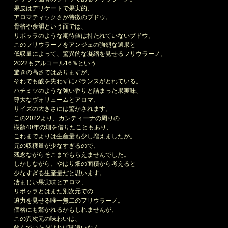
果皮はデリケートで果実的、
アロマティックさが特徴のブドウ。
骨格や余韻という面では、
リボッラのような期待値は持たれていないブドウ。
このフリウラーノをアンジェの強烈な選果と
低収量によって、驚異的な凝縮を見せるフリウラーノ。
2022もアルコール16％という
驚きの高さではありますが、
それでも酸を失わずにバランスがとれている。
ハチミツのような強い香りと詰まった果実味、
尊大なヴォリュームとアロマ、
サイズの大きさには驚かされます。
この2022より、カンティーナの周りの
樹齢40年の畑を借りたこともあり、
これまでよりは生産量も少し増えましたが。
元の収穫量が少なすぎるので、
残念ながらそこまでもらえませんでした。
しかしながら、やはり畑の面積から考えると
少なすぎる生産量だと思います。
凄まじい果実味とアロマ、
リボッラとはまた別次元での
迫力を見せる唯一無二のフリウラーノ。
価格にも驚かれるかもしれませんが、
この異次元の味わいは、