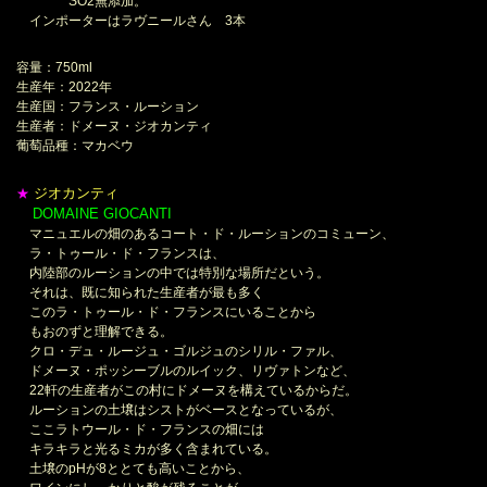
SO2無添加。
インポーターはラヴニールさん 3本
容量：750ml
生産年：2022年
生産国：フランス・ルーション
生産者：ドメーヌ・ジオカンティ
葡萄品種：マカベウ
ジオカンティ
★
DOMAINE GIOCANTI
＊
マニュエルの畑のあるコート・ド・ルーションのコミューン、
ラ・トゥール・ド・フランスは、
内陸部のルーションの中では特別な場所だという。
それは、既に知られた生産者が最も多く
このラ・トゥール・ド・フランスにいることから
もおのずと理解できる。
クロ・デュ・ルージュ・ゴルジュのシリル・ファル、
ドメーヌ・ポッシーブルのルイック、リヴァトンなど、
22軒の生産者がこの村にドメーヌを構えているからだ。
ルーションの土壌はシストがベースとなっているが、
ここラトウール・ド・フランスの畑には
キラキラと光るミカが多く含まれている。
土壌のpHが8ととても高いことから、