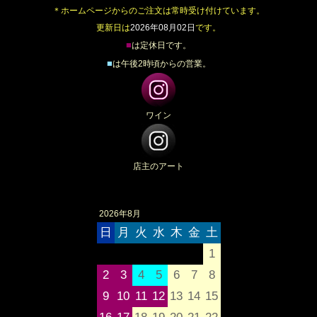
＊ホームページからのご注文は常時受け付けています。
更新日は
2026年08月02日
です。
■
は定休日です。
■
は午後2時頃からの営業。
ワイン
店主のアート
2026年8月
日
月
火
水
木
金
土
1
2
3
4
5
6
7
8
9
10
11
12
13
14
15