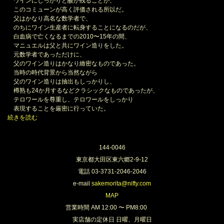
ワインにしっかりと酸が残ることが、
このコミューンが高く評価される所以だ。
父はかなり高名な数学者で、
のちにワイン生産者に転身することになるのだが、
白血病で亡くなるまでの2010〜15年の間、
マニュエルは父と共にワイン造りをした。
元数学者であっただけに、
父のワイン造りはかなり緻密なものであった。
当時の時代背景から当然ながら
父のワイン造りは抽出もしっかりし、
樽熟も24か月するなどクラシックなものであったが、
テロワールを尊重し、テロワールをしっかり
表現することを厳密に行っていた。
続きを読む
144-0046
東京都大田区東六郷2-9-12
電話 03-3731-2046-2046
e-mail
sakemorita@nifty.com
MAP
営業時間 AM 12:00 〜 PM8:00
実店舗の定休日 日曜、月曜日