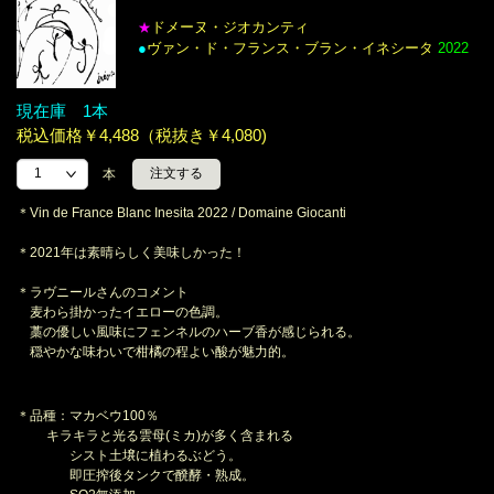
ドメーヌ・ジオカンティ
★
●
ヴァン・ド・フランス・ブラン・イネシータ
2022
現在庫 1本
税込価格￥4,488（税抜き￥4,080)
本
＊Vin de France Blanc Inesita 2022 / Domaine Giocanti
＊2021年は素晴らしく美味しかった！
＊ラヴニールさんのコメント
麦わら掛かったイエローの色調。
藁の優しい風味にフェンネルのハーブ香が感じられる。
穏やかな味わいで柑橘の程よい酸が魅力的。
＊品種：マカベウ100％
キラキラと光る雲母(ミカ)が多く含まれる
シスト土壌に植わるぶどう。
即圧搾後タンクで醗酵・熟成。