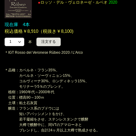
●
ロッソ・デル・ヴェロネーゼ・ルベオ
2020
現在庫 4本
税込価格￥8,910（税抜き￥8,100)
本
＊IGT Rosso del Veronese Rùbeo 2020 / L’Arco
＊品種：カベルネ・フラン35%、
カベルネ・ソーヴィニョン15%、
コルヴィーナ30%、ロンディネッラ15%、
モリナーラ5％のブレンド。
植樹：1960年代～2000年代
位置：標高90～100ｍ
土壌：粘土石灰質
醸造：フランス系のブドウには
短いアパッシメントをかけ、
若干凝縮をさせ、ステンレスタンクで醗酵
大樽で醗酵中に、同VTのアマローネと
ブレンドし、合計24ヶ月以上大樽で熟成させる。