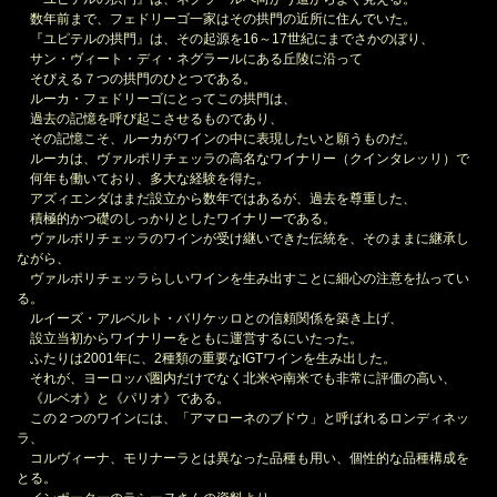
数年前まで、フェドリーゴ一家はその拱門の近所に住んでいた。
『ユピテルの拱門』は、その起源を16～17世紀にまでさかのぼり、
サン・ヴィート・ディ・ネグラールにある丘陵に沿って
そびえる７つの拱門のひとつである。
ルーカ・フェドリーゴにとってこの拱門は、
過去の記憶を呼び起こさせるものであり、
その記憶こそ、ルーカがワインの中に表現したいと願うものだ。
ルーカは、ヴァルポリチェッラの高名なワイナリー（クインタレッリ）で
何年も働いており、多大な経験を得た。
アズィエンダはまだ設立から数年ではあるが、過去を尊重した、
積極的かつ礎のしっかりとしたワイナリーである。
ヴァルポリチェッラのワインが受け継いできた伝統を、そのままに継承し
ながら、
ヴァルポリチェッラらしいワインを生み出すことに細心の注意を払ってい
る。
ルイーズ・アルベルト・バリケッロとの信頼関係を築き上げ、
設立当初からワイナリーをともに運営するにいたった。
ふたりは2001年に、2種類の重要なIGTワインを生み出した。
それが、ヨーロッパ圏内だけでなく北米や南米でも非常に評価の高い、
《ルベオ》と《パリオ》である。
この２つのワインには、「アマローネのブドウ」と呼ばれるロンディネッ
ラ、
コルヴィーナ、モリナーラとは異なった品種も用い、個性的な品種構成を
とる。