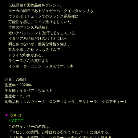
伝統品種と国際品種をブレンド。
ルーカの師匠であるジュゼッペ・クインタレッリも
ヴァルポリチェッラでのフランス系品種に
可能性を感じ、ワイン造りをしていた。
早熟のフランス系品種も
短いアパッシメント(陰干し))をしている。
イタリア系品種だけのパリオに比べ、
明るさはないが、優美な骨格を備え、
甘みを感じさせつつもスリムで
ドライな印象がある。
ラシーヌさんの資料より
インポーターはラシーヌさんです。8本
容量：750ml
生産年：2020年
生産国：イタリア・ヴェネト
生産者：ラルコ
葡萄品種：コルヴィーナ、ロンディネッラ、モリナーラ、 クロアティーナ
ラルコ
★
L'ARCO
＊
このワイナリーの名前は、
『ユピテルの拱門』と呼ばれる石でできたアーチに由来する。
『ユピテルの拱門』は、ネグラールへ向かう道からよく見える。