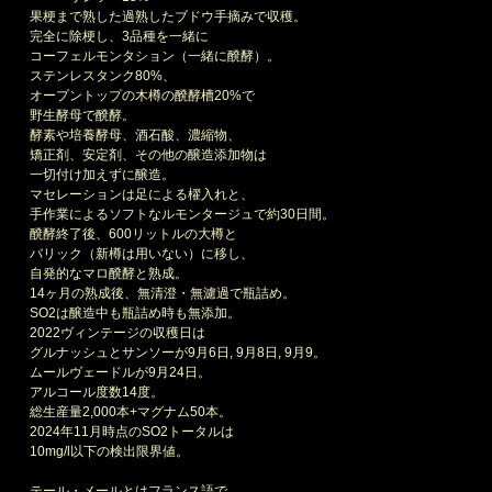
果梗まで熟した過熟したブドウ手摘みで収穫。
完全に除梗し、3品種を一緒に
コーフェルモンタション（一緒に醗酵）。
ステンレスタンク80%、
オープントップの木樽の醗酵槽20%で
野生酵母で醗酵。
酵素や培養酵母、酒石酸、濃縮物、
矯正剤、安定剤、その他の醸造添加物は
一切付け加えずに醸造。
マセレーションは足による櫂入れと、
手作業によるソフトなルモンタージュで約30日間。
醗酵終了後、600リットルの大樽と
バリック（新樽は用いない）に移し、
自発的なマロ醗酵と熟成。
14ヶ月の熟成後、無清澄・無濾過で瓶詰め。
SO2は醸造中も瓶詰め時も無添加。
2022ヴィンテージの収穫日は
グルナッシュとサンソーが9月6日, 9月8日, 9月9。
ムールヴェードルが9月24日。
アルコール度数14度。
総生産量2,000本+マグナム50本。
2024年11月時点のSO2トータルは
10mg/l以下の検出限界値。
テール・メールとはフランス語で