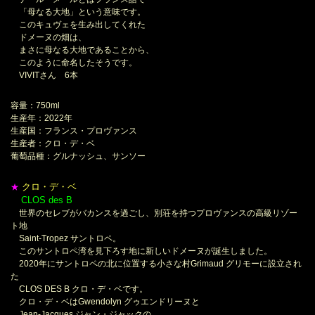
「母なる大地」という意味です。
このキュヴェを生み出してくれた
ドメーヌの畑は、
まさに母なる大地であることから、
このように命名したそうです。
VIVITさん 6本
容量：750ml
生産年：2022年
生産国：フランス・プロヴァンス
生産者：クロ・デ・ベ
葡萄品種：グルナッシュ、サンソー
クロ・デ・ベ
★
CLOS des B
＊
世界のセレブがバカンスを過ごし、別荘を持つプロヴァンスの高級リゾー
ト地
Saint-Tropez サントロペ。
このサントロペ湾を見下ろす地に新しいドメーヌが誕生しました。
2020年にサントロペの北に位置する小さな村Grimaud グリモーに設立され
た
CLOS DES B クロ・デ・ベです。
クロ・デ・ベはGwendolyn グゥエンドリーヌと
Jean-Jacques ジャン・ジャックの