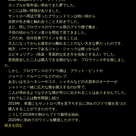
カップルが⾧年追い求めてきた夢でした。
そこには熱い情熱がありました。
サントロペ周辺で育ったグウェンドリンは幼い頃から
自然や生き物と触れ合うこと大好きでした。
また、同じプロヴァスのヴァール県のブドウ畑で働き、
子供の頃からワイン造りを間近で見てきました。
このため、自分自身でワインを造ることは、
大人になってからも彼女から離れることのない大きな夢だったのです。
他方、パートナーであるジャン・ジャックは根っからの
エピキュリアン（快楽・享楽的な生き方を信条とする人）でした。
意気投合した二人は購入できる畑がないか、プロヴァンス中を探しまし
た。
しかし、プロヴアンスのブドウ畑は、ブラット・ピットや
ジョージ・クルーニーなどのセレブ、
あるいはモエヘネシーやコス、シャネルなどの大資本のオーナーが
シャトーと一緒に広大な畑を購入するのが常で、
二人が求めるような小さな畑が売りに出されることはありませんでした。
それでも二人は数年間探し続け、
2019年、幸運にもサントロペ湾を見下ろす丘に3ha のブドウ畑を見つけ、
購入することができたのです。
こうして2019年の秋からブドウ栽培を始め、
2020年に初めてのワインを醸造したのです。
続きを読む