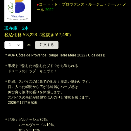
●
コート・ド・プロヴァンス・ルージュ・テール・メ
ール
2022
現在庫 3本
税込価格￥8,228（税抜き￥7,480)
本
＊AOP Côtes de Provence Rouge Terre Mère 2022 / Clos des B
＊果梗まで熟した過熟したブドウから造られる
ドメーヌのトップ・キュヴェ！
＊胡椒、スパイスの印象で心地良く奥深い味わいです。
口に入った瞬間から広がる綺麗なハーブ感は
伸び良く液体の張りを体感します。
スパイスの余韻が綺麗でほんのりと甘味も感じます。
2026年1月7日試飲
＊品種：グルナッシュ75%、
ムールヴェードル10%、
サンソー15%