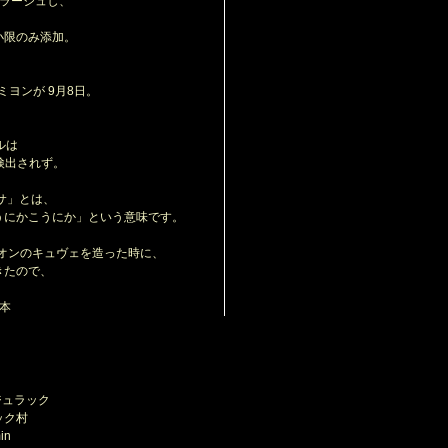
ラージュし、
小限のみ添加。
ヨンが 9月8日。
ルは
検出されず。
ゥサ」とは、
にかこうにか」という意味です。
オンのキュヴェを造った時に、
きたので、
。
2本
ジュラック
ック村
in