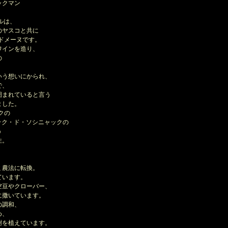
ックマン
－ルは、
のヤスコと共に
ドメーヌです。
ワインを造り、
の
う想いにかられ、
で、
まれていると言う
ました。
クの
ラーザック・ド・ソシニャックの
う
住。
、
ミ農法に転換。
ています。
豆やクローバー、
撒いています。
の調和、
め、
を植えています。