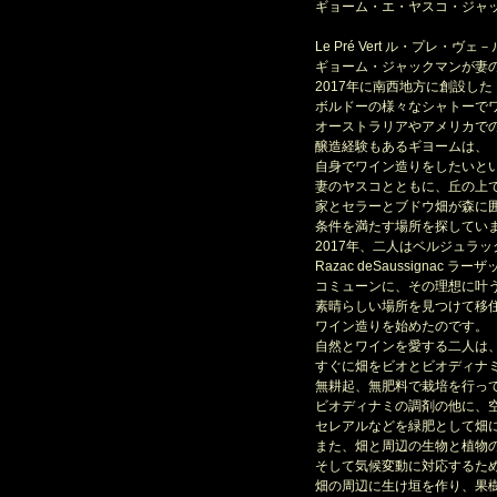
ギョーム・エ・ヤスコ・ジャ
Le Pré Vert ル・プレ・ヴェ
ギョーム・ジャックマンが妻
2017年に南西地方に創設した
ボルドーの様々なシャトーで
オーストラリアやアメリカで
醸造経験もあるギヨームは、
自身でワイン造りをしたいとい
妻のヤスコとともに、丘の上
家とセラーとブドウ畑が森に囲
条件を満たす場所を探してい
2017年、二人はベルジュラッ
Razac deSaussignac 
コミューンに、その理想に叶
素晴らしい場所を見つけて移
ワイン造りを始めたのです。
自然とワインを愛する二人は
すぐに畑をビオとビオディナ
無耕起、無肥料で栽培を行っ
ビオディナミの調剤の他に、空
セレアルなどを緑肥として畑に
また、畑と周辺の生物と植物
そして気候変動に対応するた
畑の周辺に生け垣を作り、果樹