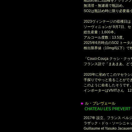
瓶詰め前に2品種をアッサンブ
無清澄・無濾過で瓶詰め。
SO2は瓶詰め時に限り必要最
2023ヴィンテージの収穫日は
ソーヴィニョンが 9月7日、セミ
総生産量：1,600本。
アルコール度数：13.5度。
2025年6月時点のSO2 トータ
検出限界値（10mg/l以下）で
「Couci-Couça クゥシ・ク
フランス語で「まあまあ、どう
2020年に初めてこのマセラシ
手探りでやっと造ることがで
このように命名したそうです
インポーターはVIVITさん 1
ル・プレヴェール
★
CHATEAU LES PREVERT
＊
2017年 設立、フランス ベル
ラザック・ドゥ・ソーシニャ
Guillaume et Yasuko Jacauem