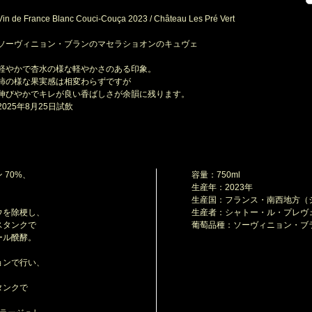
in de France Blanc Couci-Couça 2023 / Château Les Pré Vert
ソーヴィニョン・ブランのマセラショオンのキュヴェ
軽やかで杏水の様な軽やかさのある印象。
の様な果実感は相変わらずですが
びやかでキレが良い香ばしさが余韻に残ります。
025年8月25日試飲
70%、
容量：750ml
生産年：2023年
生産国：フランス・南西地方（
ウを除梗し、
生産者：シャトー・ル・プレヴ
タンクで
葡萄品種：ソーヴィニョン・ブ
ル醗酵。
ョンで行い、
タンクで