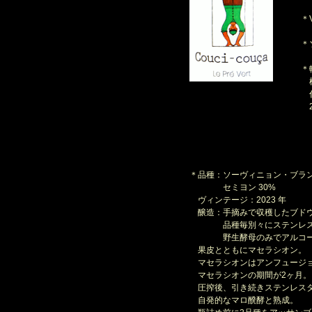
＊V
＊
＊
柿
伸
2
＊品種：ソーヴィニョン・ブラン 
セミヨン 30%
ヴィンテージ：2023 年
醸造：手摘みで収穫したブド
品種毎別々にステンレス
野生酵母のみでアルコー
果皮とともにマセラシオン。
マセラシオンはアンフュージ
マセラシオンの期間が2ヶ月。
圧搾後、引き続きステンレス
自発的なマロ醗酵と熟成。