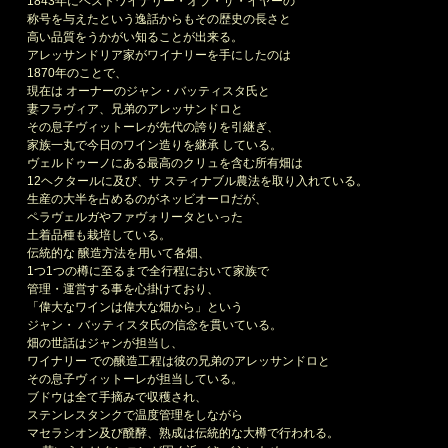
1843年にベストワイナリー・オブ・ザ・イヤーの
称号を与えたという逸話からもその歴史の長さと
高い品質をうかがい知ることが出来る。
アレッサンドリア家がワイナリーを手にしたのは
1870年のことで、
現在は オーナーのジャン・バッティスタ氏と
妻フラヴィア、兄弟のアレッサンドロと
その息子ヴィットーレが先代の誇りを引継ぎ、
家族一丸で今日のワイン造りを継承 している。
ヴェルドゥーノにある最高のクリュを含む所有畑は
12ヘクタールに及び、サ スティナブル農法を取り入れている。
生産の大半を占めるのがネッビオーロだが、
ペラヴェルガやファヴォリータといった
土着品種も栽培している。
伝統的な 醸造方法を用いて各畑、
1つ1つの樽に至るまで全行程において家族で
管理・運営する事を心掛けており、
「偉大なワインは偉大な畑から」という
ジャン・ バッティスタ氏の信念を貫いている。
畑の世話はジャンが担当し、
ワイナリー での醸造工程は彼の兄弟のアレッサンドロと
その息子ヴィットーレが担当している。
ブドウは全て手摘みで収穫され、
ステンレスタンクで温度管理をしながら
マセラシオン及び醗酵、熟成は伝統的な大樽で行われる。