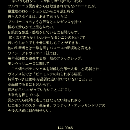
若いうちはタンニンが固く近づきづらいため
ブルゴーニュ愛好家からは敬遠されがちなバローロだが、
最北端のロケーションだからこそ成し得る
彼らのスタイルは、あえて言うならば
ブルゴーニュのような芳香とエレガンスを持つ、
極めて滑らかで上品な味わい。
伝統的な醸造・熟成をしているにも関わらず、
驚くほど柔らかくシルキーなタンニンのおかげで
若いうちからでも十分に楽し むことができる。
他の生産者とは一線を画すバローロの新境地と言える。
ワイン・アドヴォケイト誌では、
毎年高評価を連発する単一畑のフラッグシップ、
モンヴィリエーロに関して
「この畑のポテンシャルを理解した第一人者」と 称賛され、
ヴィノス誌では「ピエモンテの知られざる秘宝。
特筆すべきは価格 が品質に追い付いていないこと」と
高品質であるにも関わらず、
価格が吊り上 がっていないことに注目し
太鼓判を押している。
見かけたら絶対に逃してはならない知られざる
ピエモンテのスター生産者、フラテッリ・アレッサンドリアの
今後の活躍に目が離せない。
144-0046