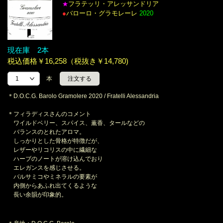
フラテッリ・アレッサンドリア
★
●
バローロ・グラモレーレ
2020
現在庫 2本
税込価格￥16,258（税抜き￥14,780)
本
＊D.O.C.G. Barolo Gramolere 2020 / Fratelli Alessandria
＊フィラディスさんのコメント
ワイルドベリー、スパイス、薫香、タールなどの
バランスのとれたアロマ。
しっかりとした骨格が特徴だが、
レザーやリコリスの中に繊細な
ハーブのノートが溶け込んでおり
エレガンスを感じさせる。
バルサミコやミネラルの要素が
内側からあふれ出てくるような
長い余韻が印象的。