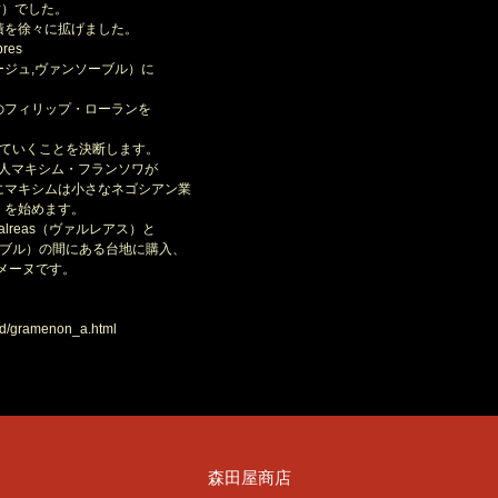
）でした。
徐々に拡げました。
res
ジュ,ヴァンソーブル）に
ィリップ・ローランを
いくことを決断します。
人マキシム・フランソワが
キシムは小さなネゴシアン業
を始めます。
lreas（ヴァルレアス）と
ーブル）の間にある台地に購入、
メーヌです。
ld/gramenon_a.html
森田屋商店