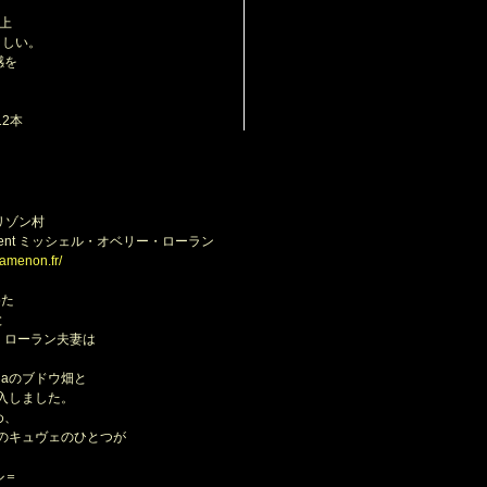
。
上
ましい。
感を
2本
ブリゾン村
Laurent ミッシェル・オベリー・ローラン
ramenon.fr/
めた
と
ーラン夫妻は
のブドウ畑と
入しました。
、
キュヴェのひとつが
＝