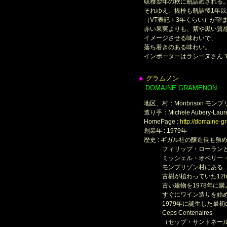
収穫翌年の秋に瓶詰めされる
それゆえ、抜栓も瓶詰後1年以
（VT表記＋3年くらい）が望
赤い果実よりも、紫や黒い質
イメージさせる味わいで、
落ち着きのある味わい。
インポーターはラシーヌさん 1
グラムノン
★
DOMAINE GRAMENON
＊
地区、村：Monbrison モン
造り手：Michele Aubery-
HomePage :
http://domaine-g
創業年 : 1979年
歴史 : ギガル社の醸造長も務
フィリップ・ローラン
ミッシェル・オベリー・ロ
モンブリゾン村にある
古樹が植わっていた12ha
古い建物を1978年に購
すぐにワイン造りを始め
1979年に誕生した最初の
Ceps Centenaires
（セップ・サントネール