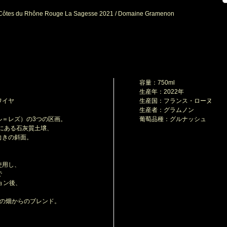
ôtes du Rhône Rouge La Sagesse 2021 / Domaine Gramenon
容量：750ml
生産年：2022年
ワイヤ
生産国：フランス・ローヌ
生産者：グラムノン
レズ）の3つの区画。
葡萄品種：グルナッシュ
にある石灰質土壌、
きの斜面。
使用し、
で
ン後、
の畑からのブレンド。
、
、