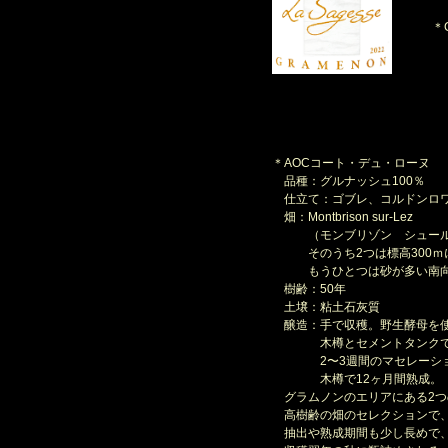
＊C
＊AOCコート・デュ・ローヌ
品種：グルナッシュ100％
仕立て：ゴブレ、コルドンロ
畑：Montbrison sur-Lez
（モンブリゾン シュール＝
そのうち2つは標高300ｍ
もうひとつは砂が多い南向
樹齢：50年
土壌：粘土石灰質
醸造：手で収穫。野生酵母を
木樽とセメントタンク
2〜3週間のマセレーショ
木樽で12ヶ月間熟成。
グラムノンのエリアにある2つ
高樹齢の畑のセレクションで
抽出や熟成期間も少し長めで