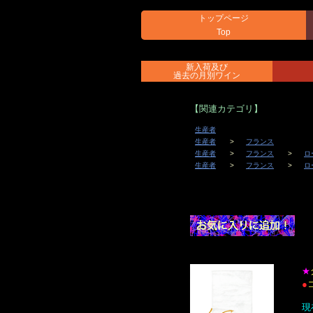
トップページ
Top
新入荷及び
過去の月別ワイン
【関連カテゴリ】
生産者
生産者
フランス
生産者
フランス
ロ
生産者
フランス
ロ
★
●
現