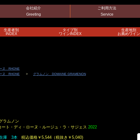
会社紹介
ご利用方法
Greeting
Service
生産者別
タイプ別
生産地別
INDEX
ワインINDEX
お薦めワイン
ーヌ RHONE
ーヌ RHONE
グラムノン DOMAINE GRAMENON
グラムノン
コート・ディ・ローヌ・ルージュ・ラ・サジェス
2022
在庫 3本
税込価格￥5,544（税抜き￥5,040)