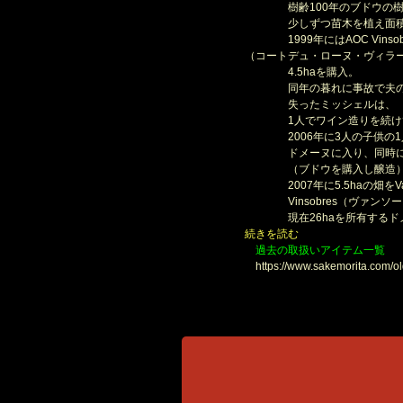
樹齢100年のブドウの樹
少しずつ苗木を植え面積を
1999年にはAOC Vinsob
（コートデュ・ローヌ・ヴィラー
4.5haを購入。
同年の暮れに事故で夫のフ
失ったミッシェルは、
1人でワイン造りを続けて
2006年に3人の子供の1
ドメーヌに入り、同時にマ
（ブドウを購入し醸造）
2007年に5.5haの畑をVa
Vinsobres（ヴァンソ
現在26haを所有するド
続きを読む
過去の取扱いアイテム一覧
https://www.sakemorita.com/o