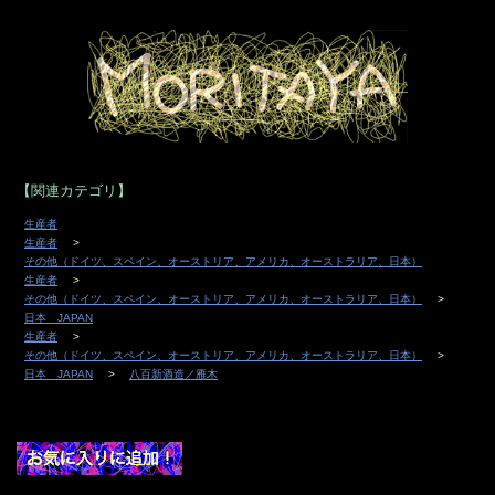
144-0046
東京都大田区東六郷2-9-12
電話 03-3731-2046
e-mail
sakemorita@nifty.com
【関連カテゴリ】
MAP
生産者
営業時間 AM 12:00 〜 PM8:00
生産者
実店舗の定休日 日曜、月曜日
その他（ドイツ、スペイン、オーストリア、アメリカ、オーストラリア、日本）
生産者
＊ホームページからのご注文は常時受け付けています。
その他（ドイツ、スペイン、オーストリア、アメリカ、オーストラリア、日本）
更新日は
2026年07月22日
です。
日本 JAPAN
生産者
■
は定休日です。
その他（ドイツ、スペイン、オーストリア、アメリカ、オーストラリア、日本）
■
は午後2時頃からの営業。
日本 JAPAN
八百新酒造／雁木
ワイン
店主のアート