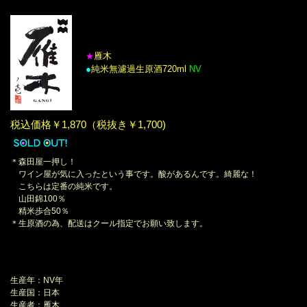
2026年8月
日
月
火
水
木
金
土
1
雁木
★
●
純米無濾過生原酒720ml
NV
2
3
4
5
6
7
8
9
10
11
12
13
14
15
16
17
18
19
20
21
22
税込価格￥1,870（税抜き￥1,700)
23
24
25
26
27
28
29
30
31
＊森田屋一押し！
ワイン屋が気に入ったという事です。酸があるんです。綺麗な！
こちらは定番の純米です。
山田錦100％
精米歩合50％
＊生原酒の為、配送はクール指定でお願い致します。
生産年：NV年
生産国：日本
生産者：雁木