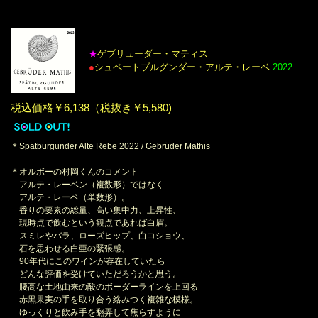
ゲブリューダー・マティス
★
●
シュペートブルグンダー・アルテ・レーベ
2022
税込価格￥6,138（税抜き￥5,580)
＊Spätburgunder Alte Rebe 2022 / Gebrüder Mathis
＊オルボーの村岡くんのコメント
アルテ・レーベン（複数形）ではなく
アルテ・レーベ（単数形）。
香りの要素の総量、高い集中力、上昇性、
現時点で飲むという観点であれば白眉。
スミレやバラ、ローズヒップ、白コショウ、
石を思わせる白亜の緊張感。
90年代にこのワインが存在していたら
どんな評価を受けていただろうかと思う。
腰高な土地由来の酸のボーダーラインを上回る
赤黒果実の手を取り合う絡みつく複雑な模様。
ゆっくりと飲み手を翻弄して焦らすように