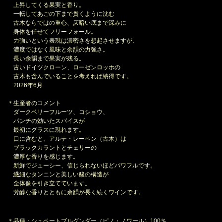
上昇してくる果実と香り。
一転してあごの下まで貫くように沈む
古木ならではの重心、仄暗い底まで深みに
身体を任せてフリーフォール。
力強いという表現は濃密さを想起させますが、
濃度ではなく風味と余韻の力強さ。
長い余韻まで果実が残る。
古いドイツクローン、ローゼンロッホの
古木も含んでいることを考えれば納得です。
2026年6月
＊生産者のコメント
ダークベリーフルーツ、コショウ、
パンチの効いたスパイスが
最初にグラスに現れます。
口に含むと、アルテ・レーベン（古木）は
ブラックカラントとチェリーの
濃厚な香りを感じます。
新鮮でジューシー、信じられないほどパワフルです。
繊細なタンニンと美しい酸の構造が
全体像を引き立てています。
芳醇な香りとともに余韻が長く続くワインです。
＊品種：シュペートブルグンダー（ピノ・ノワール）100％