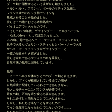
ブドウ畑に開墾するという決断から始まりました。
ベルンハルト、フランツ、ポールのマティス兄弟は
フランス産のバリック樽でワインを
熟成させることを始めました。
彼らはこの地における木樽熟成の
パイオニアでもあったのです。
こうして1970年代、ヴァイングート・カルクベーデレ
（Kalkbödele）として設立されました。
2020年、母であるソニア・マティス・スティッヒから
息子であるセヴェリン・スティッヒとパートナーである
サベス・セドラチェックがヴァイングートと
一族の歴史を引き継ぎました。
彼らは家名であるマティスの名を重視し、
自然本来の栽培に回帰しています。
栽培
トゥーニベルク全体がひとつのブドウ畑と言えます。
しかし、ブドウが植樹されている全ての畑が
自然環境に配慮しているわけではありません。
モノカルチャーにはバランスが必要です。
最良の畑、区画を選び戻る必要があります。
それは必ずしも簡単なことではありません。
しかし、私たちは楽なことをするために
ワイン生産者になったわけではないのです……。
私たちが石ころだらけの道を選んだのは、