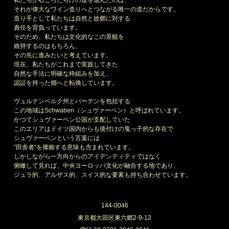
それが偉大なワイン造りへとつながる唯一の道だからです。
造り手として私たちは自然と故郷に対する
責任を背負っています。
そのため、私たちは文化的なこの景観を
維持するのはもちろん、
その先に進みたいと考えています。
現在、私たちがこれまで実践してきた
自然な手法に明確な枠組みを加え、
認証を持った畑へと転換しています。
ヴュルテンベルク州とバーデンを包括する
この地域はSchwaben（シュヴァーベン）と呼ばれています。
かつてシュヴァーベン公国が支配していた
このエリアはドイツ国内からも後付けの鬼っ子的な存在で
シュヴァーベンという言葉には
”田舎者“を揶揄する意味も含まれています。
しかしながら一方向からのアイデンティティではなく
俯瞰して見れば、中央ヨーロッパ文化が融合する地であり、
ジュラ的、アルザス的、スイス的な要素も持ち合わせています。
144-0046
東京都大田区東六郷2-9-12