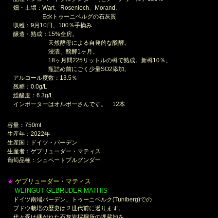
畑・土壌：Wart、Rosenloch、Morand、
Eckトゥーニベルグの石灰質
収穫：9月10日、100％手摘み
醸造・熟成：15%全房。
天然酵母による自発的な醗酵。
浸漬、醗酵1ヶ月。
18ヶ月間225リットルの樽で熟成。新樽10％。
瓶詰め前にごく少量SO2添加。
アルコール度数：13.5％
残糖：0.0g/L
総酸度：6.3g/L
インポーターはオルボーさんです。 12本
容量：750ml
生産年：2022年
生産国：ドイツ・バーデン
生産者：ゲブリューダー・マティス
葡萄品種：シュペートブルグンダー
ゲブリューダー・マティス
★
WEINGUT GEBRÜDER MATHIS
＊
ドイツ南端バーデン、トゥーニベルク(Tuniberg)での
ブドウ栽培の歴史は２世代前に遡ります。
代々受け継がれた石灰岩採掘所の埋蔵地を