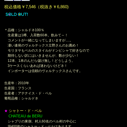
税込価格￥7,546（税抜き￥6,860)
＊品種：シャルドネ100％
生産量は1樽、入荷数60本。飲みて～！
コメントが一緒になってしまいますが.....。
凄い連発のヴォルテックス立野さんのお薦め！
モリタヤもベルのスタイルがドンピシャで好きなので
期待しない訳にはいきませんが、数が少ない！
12本、1本のんだら儲け無し！どうしよう。
3ケースくらいあれば迷わないけどネ！
インポーターは信頼のヴォルテックスさんです。
生産年：2010年
生産国：フランス
生産者：アテナイス・ド・ベル
葡萄品種：シャルドネ
シャトー・ド・ベル
★
CHATEAU de BERU
＊
シャブリの東側、村人60名のベル村の中心に
築400年のシャトー・ド・ベルはあります。