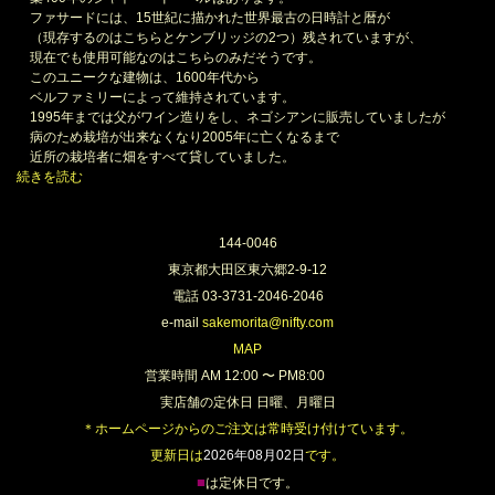
ファサードには、15世紀に描かれた世界最古の日時計と暦が
（現存するのはこちらとケンブリッジの2つ）残されていますが、
現在でも使用可能なのはこちらのみだそうです。
このユニークな建物は、1600年代から
ベルファミリーによって維持されています。
1995年までは父がワイン造りをし、ネゴシアンに販売していましたが
病のため栽培が出来なくなり2005年に亡くなるまで
近所の栽培者に畑をすべて貸していました。
続きを読む
144-0046
東京都大田区東六郷2-9-12
電話 03-3731-2046-2046
e-mail
sakemorita@nifty.com
MAP
営業時間 AM 12:00 〜 PM8:00
実店舗の定休日 日曜、月曜日
＊ホームページからのご注文は常時受け付けています。
更新日は
2026年08月02日
です。
■
は定休日です。