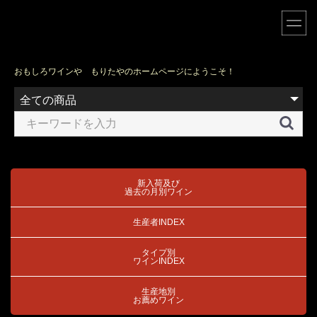
おもしろワインや もりたやのホームページにようこそ！
144-0046
新入荷及び
過去の月別ワイン
東京都大田区東六郷2-9-12
電話 03-3731-2046
生産者INDEX
e-mail
sakemorita@nifty.com
MAP
タイプ別
営業時間 AM 12:00 〜 PM8:00
ワインINDEX
実店舗の定休日 日曜、月曜日
生産地別
＊ホームページからのご注文は常時受け付けています。
お薦めワイン
更新日は
2026年07月22日
です。