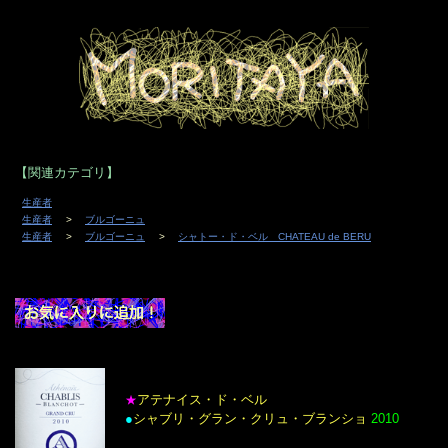
■
は定休日です。
■
は午後2時頃からの営業。
ワイン
店主のアート
【関連カテゴリ】
2026年8月
生産者
日
月
火
水
木
金
土
生産者
ブルゴーニュ
1
生産者
ブルゴーニュ
シャトー・ド・ベル CHATEAU de BERU
2
3
4
5
6
7
8
9
10
11
12
13
14
15
16
17
18
19
20
21
22
23
24
25
26
27
28
29
30
31
アテナイス・ド・ベル
★
●
シャブリ・グラン・クリュ・ブランショ
2010